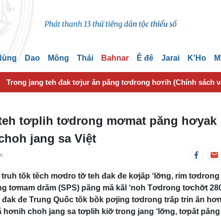
 Nùng
Dao
Mông
Thái
Bahnar
Ê đê
Jarai
K'Ho
M
Trong jang teh đak tơjur ăn păng tơdrong hơrih (Chính sách 
 teh tơplih tơdrong mơmat păng hơyak
choh jang sa Việt
r.
truh tŏk tĕch mơdro tơ̆ teh đak đe kơjăp ‘lơ̆ng, rim tơdrong
̆ng tơmam drăm (SPS) păng mă kăl ‘noh Tơdrong tơchơ̆t 28
h đak đe Trung Quốc tŏk bŏk pơjing tơdrong trăp trin ăn hơ
ă hơnih choh jang sa tơplih kiơ̆ trong jang ‘lơ̆ng, tơpăt păng