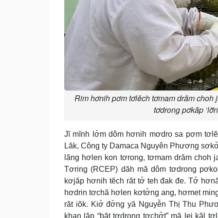
Rim hơnih pơm tơlĕch tơmam drăm choh ja
tơdrong pơkăp ‘lơ̆ng
Jĭ mĭnh lơ̆m dôm hơnih mơdro sa pơm tơlĕch
Lăk, Công ty Damaca Nguyên Phương sơkơ̆
lăng hơlen kon tơrong, tơmam drăm choh j
Tơring (RCEP) dăh mă dôm tơdrong pơkoel 
kơjăp hơnih tĕch răt tơ̆ teh đak đe. Tơ̆ hơ
hơdrin tơchă hơlen kơtơ̆ng ang, hơmet ming
răt iŏk. Kiơ̆ đơ̆ng yă Nguyễn Thị Thu Phư
khan lăp “băt tơdrong tơchơ̆t” mă lei kăl t