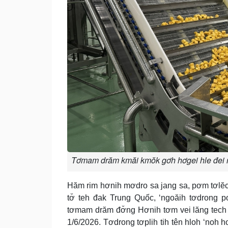
Tơmam drăm kmăi kmŏk gơh hơgei hle đei rim
Hăm rim hơnih mơdro sa jang sa, pơm tơlĕc
tơ̆ teh đak Trung Quốc, ‘ngoăih tơdrong 
tơmam drăm đơ̆ng Hơnih tơm vei lăng tech r
1/6/2026. Tơdrong tơplih tih tên hloh ‘noh