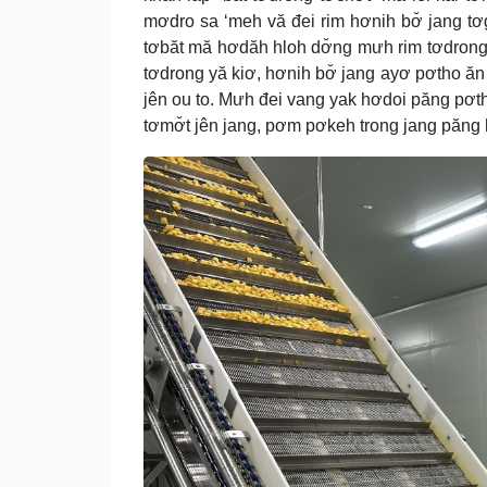
mơdro sa ‘meh vă đei rim hơnih bơ̆ jang t
tơbăt mă hơdăh hloh dơ̆ng mưh rim tơdrong 
tơdrong yă kiơ, hơnih bơ̆ jang ayơ pơtho ă
jên ou to. Mưh đei vang yak hơdoi păng pơtho
tơmơ̆t jên jang, pơm pơkeh trong jang păng