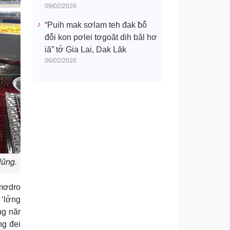
09/02/2026
“Puih mak sơlam teh đak ƀô̆
đô̆i kon pơlei tơgoăt dih băl hơ
iă” tơ̆ Gia Lai, Dak Lăk
06/02/2026
lŭng.
 mơdro
‘lơ̆ng
ng năr
ng đei