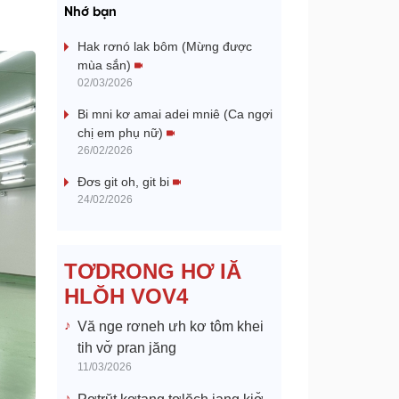
a
Nhớ bạn
y
Hak rơnó lak bôm (Mừng được
mùa sắn)
V
02/03/2026
Bi mni kơ amai adei mniê (Ca ngợi
i
chị em phụ nữ)
26/02/2026
d
Đơs git oh, git bi
e
24/02/2026
o
TƠDRONG HƠ IĂ
HLŎH VOV4
Vă nge rơneh ưh kơ tôm khei
tih vơ̆ pran jăng
11/03/2026