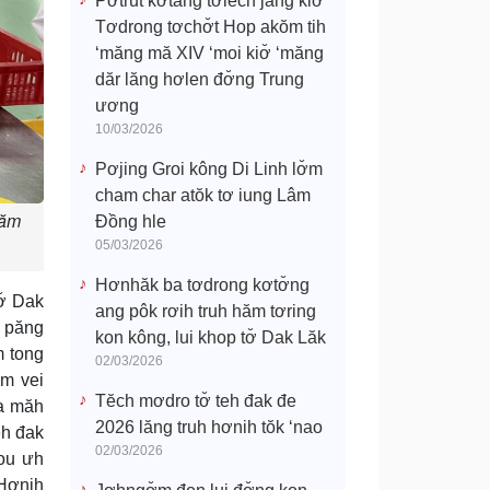
Pơtrŭt kơtang tơlĕch jang kiơ̆
Tơdrong tơchơ̆t Hop akŏm tih
‘măng mă XIV ‘moi kiơ̆ ‘măng
dăr lăng hơlen đơ̆ng Trung
ương
10/03/2026
Pơjing Groi kông Di Linh lơ̆m
cham char atŏk tơ iung Lâm
hăm
Đồng hle
05/03/2026
Hơnhăk ba tơdrong kơtơ̆ng
ơ̆ Dak
ang pôk rơih truh hăm tơring
a păng
kon kông, lui khop tơ̆ Dak Lăk
m tong
02/03/2026
ăm vei
Tĕch mơdro tơ̆ teh đak đe
sa măh
2026 lăng truh hơnih tŏk ‘nao
eh đak
02/03/2026
 ou ưh
 Hơnih