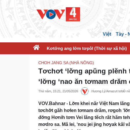
Việt
Tày -
Kơtơ̆ng ang lơ̆m tơpôl (Thời sự xã hội)
CHOH JANG SA (NHÀ NÔNG)
Tơchơt ‘lơ̆ng apŭng plĕnh
‘lơ̆ng ‘nao ăn tơmam drăm 
Thứ năm, 15:21, 21/05/2026
Hương Lý/Amazưt tơblơ̆ nơ̆
VOV.Bahnar - Lơ̆m khei năr Việt Nam lăng 
tơchơ̆t găh hơlen tơmam drăm, rơgoh ‘lơ
đơ̆ng Hơnih tơm Vei lăng tĕch răt hăm te
mơdro sa. Mă lei, ‘nou jei jing hơyak kăl v