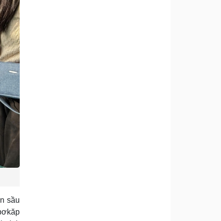
n sầu
 pơkăp