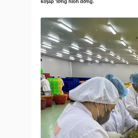
kơjăp ‘lơ̆ng hloh dơ̆ng.