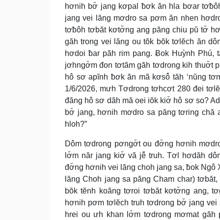
hơnih bơ̆ jang kơpal ƀơk ăn hla bơar tơƀôh
jang vei lăng mơdro sa pơm ăn nhen hơdro
tơƀôh tơbăt kơtơ̆ng ang păng chiu pŭ tơ̆ hơ
găh trong vei lăng ou tŏk bŏk tơlĕch ăn 
hơdoi ƀar păh rim pang. Ƀok Huỳnh Phú, 
jơhngơ̆m đon tơtăm găh tơdrong kih thuơ̆t 
hô sơ apĭnh ƀơk ăn mã kơsô̆ tăh ‘nŭng tơma
1/6/2026, mưh Tơdrong tơhcơt 280 đei tơl
đăng hô sơ dăh mă oei iŏk kiơ̆ hô sơ so? Ado
bơ̆ jang, hơnih mơdro sa păng tơring chă
hloh?”
Dôm tơdrong pơngơ̆t ou đơ̆ng hơnih mơdro 
lơ̆m năr jang kiơ̆ vă jê̆ truh. Tơl hơdăh 
đơ̆ng hơnih vei lăng choh jang sa, ƀok Ng
lăng Choh jang sa păng Cham char) tơbăt, 
bŏk tĕnh koăng tơroi tơbăt kơtơ̆ng ang, 
hơnih pơm tơlĕch truh tơdrong bơ̆ jang vei 
hrei ou ưh khan lơ̆m tơdrong mơmat găh p