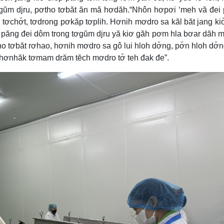
ơgŭm djru, pơtho tơbăt ăn mă hơdăh.“Nhôn hơpơi ‘meh vă đei
tơchơ̆t, tơdrong pơkăp tơplih. Hơnih mơdro sa kăl băt jang ki
n păng đei dôm trong tơgŭm djru yă kiơ găh pơm hla bơar dăh 
 tơbăt rơhao, hơnih mơdro sa gô lui hloh dơ̆ng, pơ̆n hloh dơ̆n
 hơnhăk tơmam drăm tĕch mơdro tơ̆ teh đak đe”.