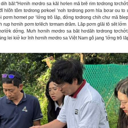
dih băl:“Hơnih mơdro sa kăl hơlen mă brĕ rim tơdrong tơchơ̆
 đĭ hlôh tôm tơdrong pơkoel ‘noh tơdrong pơm hla bơar ou to
i pơm hơmet pơ ‘lơ̆ng trŏ lăp, đơ̆ng tơdrong chih chư mă ƀlep
 rup hơnih pơm tơlĕch tơmam drăm. Lăp pơm glăi tŏ sĕt lơ̆m
hơlơ̆k dơ̆ng. Mưh hơnih mơdro sa băt hơdăh tơdrong tơchơ̆t
ng lei kiơ̆ kơ ĭnh hơnih mơdro sa Việt Nam gô jang ‘lơ̆ng trŏ l