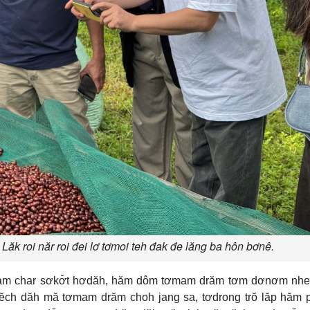
k roi năr roi đei lơ tơmoi teh đak đe lăng ba hôn bơnê.
ham char sơkơ̆t hơdăh, hăm dôm tơmam drăm tơm dơnơm nhe
lĕch dăh mă tơmam drăm choh jang sa, tơdrong trŏ lăp hăm