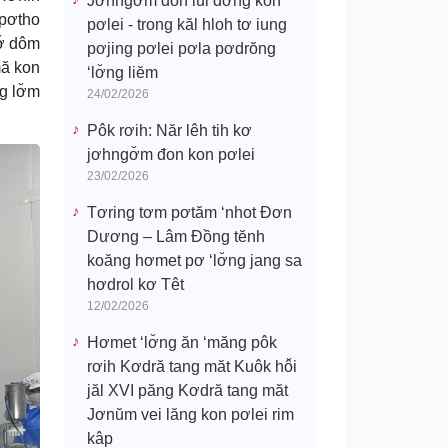
Jơhngơ̆m đon lui đơ̆ng kon
 pơtho
pơlei - trong kăl hloh tơ iung
ơ̆ dôm
pơjing pơlei pơla pơdrŏng
mă kon
‘lơ̆ng liĕm
g lơ̆m
24/02/2026
Pôk rơih: Năr lêh tih kơ
jơhngơ̆m đon kon pơlei
23/02/2026
Tơring tơm pơtăm ‘nhot Đơn
Dương – Lâm Đồng tĕnh
koăng hơmet pơ ‘lơ̆ng jang sa
hơdrol kơ Têt
12/02/2026
Hơmet ‘lơ̆ng ăn ‘măng pôk
rơih Kơdră tang măt Kuôk hô̆i
jăl XVI păng Kơdră tang măt
Jơnŭm vei lăng kon pơlei rim
kâp