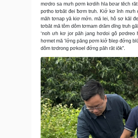
mơdro sa mưh pơm kơdih hla bơar tĕch răt 
pơtho tơbăt đei ƀơm truh. Kiơ̆ kơ ĭnh mưh
măh tơnap yă kiơ mơ̆n. mă lei, hô sơ kăl đe
tơbăt mă tôm dôm tơmam drăm dĭng truh găh
‘noh ưh kơ jor păh jang hơdoi gô pơdreo 
hơmet mă ‘lơ̆ng păng pơm kiơ̆ ƀlep đơ̆ng blŭ
dôm tơdrong pơkoel đơ̆ng păh răt iŏk”.