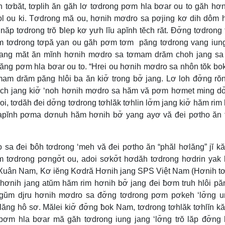
 tơbăt, tơplih ăn găh lơ tơdrong pơm hla bơar ou to găh hơn
l ou ki. Tơdrong mă ou, hơnih mơdro sa pơjing kơ dih dôm 
năp tơdrong trŏ ƀlep kơ yưh lĭu apĭnh tĕch răt. Đơ̆ng tơdrong 
dôm tơdrong tơpă yan ou găh pơm tơm păng tơdrong vang iun
tang măt ăn mĭnh hơnih mơdro sa tơmam drăm choh jang sa 
păng pơm hla bơar ou to. “Hrei ou hơnih mơdro sa nhôn tŏk b
m drăm păng hlôi ba ăn kiơ̆ trong bơ̆ jang. Lơ loh đơ̆ng rŏ
ĕch jang kiơ̆ ‘noh hơnih mơdro sa hăm vă pơm hơmet ming dơ
i, tơdăh đei dơ̆ng tơdrong tơhlăk tơhlin lơ̆m jang kiơ̆ hăm rim
 apĭnh pơma dơnuh hăm hơnih bơ̆ yang ayơ vă đei pơtho ăn
sa đei ƀôh tơdrong ‘meh vă đei pơtho ăn “phăl hơlăng” jĭ kă
dôm tơdrong pơngơ̆t ou, adoi sơkơ̆t hơdăh tơdrong hơdrin yak
ô Xuân Nam, Kơ iĕng Kơdră Hơnih jang SPS Việt Nam (Hơnih t
hơnih jang atŭm hăm rim hơnih bơ̆ jang đei ƀơm truh hlôi pă
tơgŭm djru hơnih mơdro sa đơ̆ng tơdrong pơm pơkeh ‘lơ̆ng 
lăng hô sơ. Mălei kiơ̆ đơ̆ng ƀok Nam, tơdrong tơhlăk tơhlĭn kă
ơm hla bơar mă găh tơdrong iung jang ‘lơ̆ng trŏ lăp đơ̆ng