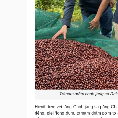
Tơmam drăm choh jang sa Dak Lă
Hơnih tơm vei lăng Choh jang sa păng C
riêng, plei ‘long đum, tơmam drăm pơm tơ