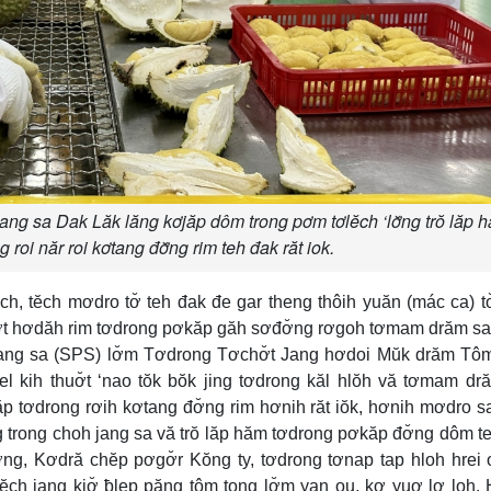
ng sa Dak Lăk lăng kơjăp dôm trong pơm tơlĕch ‘lơ̆ng trŏ lăp 
 roi năr roi kơtang đơ̆ng rim teh đak răt iok.
, tĕch mơdro tơ̆ teh đak đe gar theng thôih yuăn (mác ca) t
t hơdăh rim tơdrong pơkăp găh sơđơ̆ng rơgoh tơmam drăm s
ang sa (SPS) lơ̆m Tơdrong Tơchơ̆t Jang hơdoi Mŭk drăm Tô
kih thuơ̆t ‘nao tŏk bŏk jing tơdrong kăl hlŏh vă tơmam dr
năp tơdrong rơih kơtang đơ̆ng rim hơnih răt iŏk, hơnih mơdro 
 trong choh jang sa vă trŏ lăp hăm tơdrong pơkăp đơ̆ng dôm t
ơng, Kơdră chĕp pơgơ̆r Kŏng ty, tơdrong tơnap tap hloh hrei
ơlĕch jang kiơ̆ ƀlep păng tôm tong lơ̆m yan ou, kơ yuơ lơ loh,