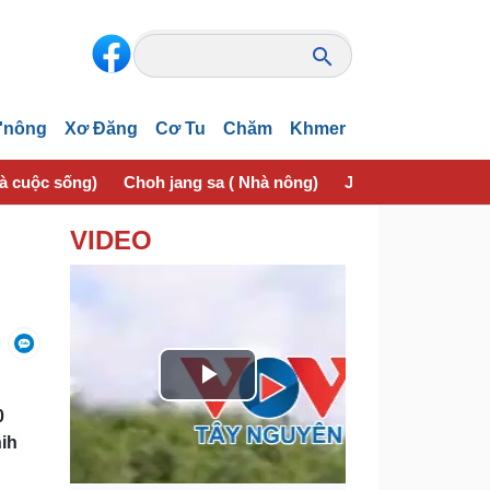
'nông
Xơ Đăng
Cơ Tu
Chăm
Khmer
và cuộc sống)
Choh jang sa ( Nhà nông)
Jơhngơ̆m pran (Sứ
VIDEO
P
0
l
nih