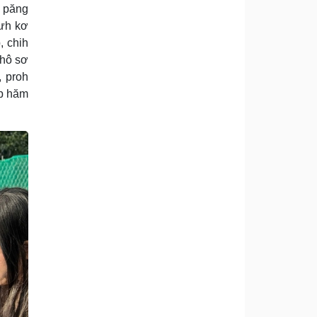
t păng
 ưh kơ
, chih
 hô sơ
, proh
ăp hăm