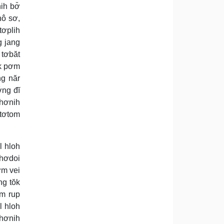
ih bơ̆
hô sơ,
tơplih
g jang
tơbăt
ok pơm
ng năr
̆ng đĭ
 hơnih
 tơtom
l hloh
 hơdoi
ơm vei
ng tŏk
um rup
l hloh
 hơnih