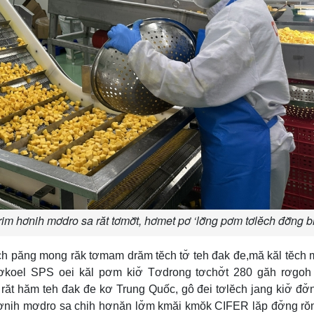
 hơnih mơdro sa răt tơmơ̆t, hơmet pơ ‘lơ̆ng pơm tơlĕch đơ̆ng b
h păng mong răk tơmam drăm tĕch tơ̆ teh đak đe,mă kăl tĕch
pơkoel SPS oei kăl pơm kiơ̆ Tơdrong tơchơ̆t 280 găh rơgoh 
ăt hăm teh đak đe kơ Trung Quốc, gô đei tơlĕch jang kiơ̆ đơ̆
 hơnih mơdro sa chih hơnăn lơ̆m kmăi kmŏk CIFER lăp đơ̆ng rŏ