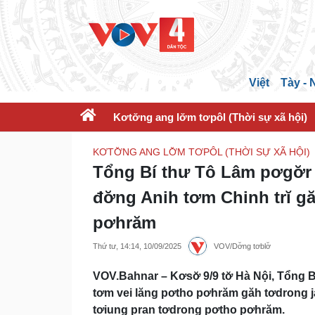
Việt
Tày -
Kơtơ̆ng ang lơ̆m tơpôl (Thời sự xã hội)
KƠTƠ̆NG ANG LƠ̆M TƠPÔL (THỜI SỰ XÃ HỘI)
Tổng Bí thư Tô Lâm pơgơ̆r
đơ̆ng Anih tơm Chinh trĭ g
pơhrăm
Thứ tư, 14:14, 10/09/2025
VOV/Dơ̆ng tơblơ̆
VOV.Bahnar – Kơsơ̆ 9/9 tơ̆ Hà Nội, Tổng
tơm vei lăng pơtho pơhrăm găh tơdrong ja
tơiung pran tơdrong pơtho pơhrăm.