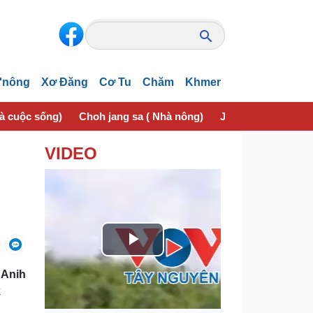
'nông
Xơ Đăng
Cơ Tu
Chăm
Khmer
và cuộc sống)
Choh jang sa ( Nhà nông)
Jơhngơ̆m pran (Sứ
VIDEO
P
 Anih
l
k