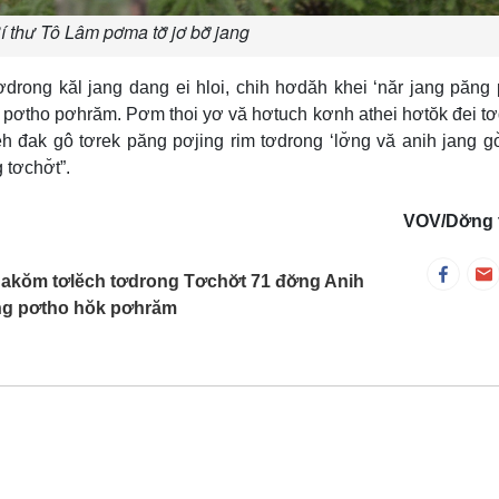
 thư Tô Lâm pơma tơ̆ jơ bơ̆ jang
drong kăl jang dang ei hloi, chih hơdăh khei ‘năr jang păng
 pơtho pơhrăm. Pơm thoi yơ vă hơtuch kơnh athei hơtŏk đei t
h đak gô tơrek păng pơjing rim tơdrong ‘lơ̆ng vă anih jang gơ
tơchơ̆t”.
VOV/Dơ̆ng 
akŏm tơlĕch tơdrong Tơchơ̆t 71 đơ̆ng Anih
ong pơtho hŏk pơhrăm