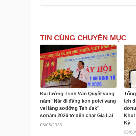
TIN CÙNG CHUYÊN MỤC
Đại tướng Trịnh Văn Quyết vang
Tổng
năm “Năr đĭ đăng kon pơlei vang
teh 
vei lăng sơđơ̆ng Teh đak”
dơnu
sơnăm 2026 tơ̆ dêh char Gia Lai
Khul
Kỳ
06/08/2026
06/08