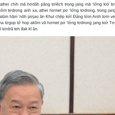
athei chih mă hơdăh păng tơlĕch trong jang mă ‘lơ̆ng kiơ̆ t
lơ̆m tơdrong arih xa, athei hơmet pơ ‘lơ̆ng tơdrong, trong jan
, atŭm hăm ‘nŏh pơjao ăn Khul chĕp kơ̆l Đảng lơ̆m Anih tơm ve
a tơgop tơ̆ hop akŏm vă hơmet pơ ‘lơ̆ng tơdrong jang kiơ̆ T
l kơdră teh đak kĭ ăn.