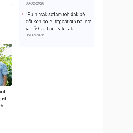
09/02/2026
“Puih mak sơlam teh đak ƀô̆
đô̆i kon pơlei tơgoăt dih băl hơ
iă” tơ̆ Gia Lai, Dak Lăk
06/02/2026
hul
pơih
eh