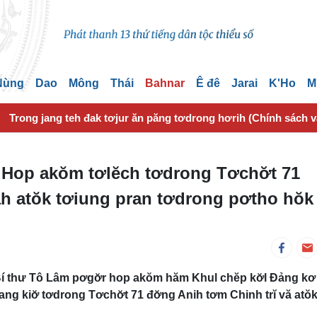
 Nùng
Dao
Mông
Thái
Bahnar
Ê đê
Jarai
K'Ho
M
Trong jang teh đak tơjur ăn păng tơdrong hơrih (Chính sách 
 Hop akŏm tơlĕch tơdrong Tơchơ̆t 71
ăh atŏk tơiung pran tơdrong pơtho hŏk
 Bí thư Tô Lâm pơgơ̆r hop akŏm hăm Khul chĕp kơ̆l Đảng kơ
ng kiơ̆ tơdrong Tơchơ̆t 71 đơ̆ng Anih tơm Chinh trĭ vă atŏ