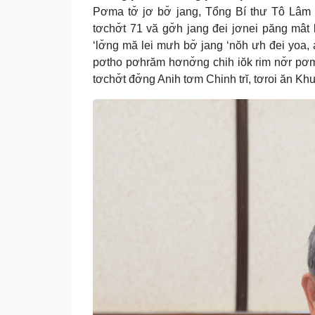
Pơma tơ̆ jơ bơ̆ jang, Tổng Bí thư Tô Lâm 
tơchơ̆t 71 vă gơ̆h jang đei jơnei păng mât 
‘lơ̆ng mă lei mưh bơ̆ jang ‘nŏh ưh đei yoa
pơtho pơhrăm hơnơ̆ng chih iŏk rim nơ̆r pơm
tơchơ̆t đơ̆ng Anih tơm Chinh trĭ, tơroi ăn Khu