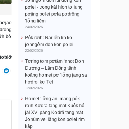
Jơhngơ̆m đon lui đơ̆ng kon
pơlei - trong kăl hloh tơ iung
pơjing pơlei pơla pơdrŏng
‘lơ̆ng liĕm
 pơjao
24/02/2026
ơdrong
̆h bơ̆
Pôk rơih: Năr lêh tih kơ
jơhngơ̆m đon kon pơlei
23/02/2026
tơblơ̆
Tơring tơm pơtăm ‘nhot Đơn
Dương – Lâm Đồng tĕnh
koăng hơmet pơ ‘lơ̆ng jang sa
hơdrol kơ Têt
12/02/2026
Hơmet ‘lơ̆ng ăn ‘măng pôk
rơih Kơdră tang măt Kuôk hô̆i
jăl XVI păng Kơdră tang măt
Jơnŭm vei lăng kon pơlei rim
kâp