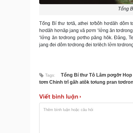
Tổng Bí
Tổng Bí thư tơtă, athei tơƀôh hơdăh dôm tơ
hơdăh hơnăp jang vă pơm ‘lơ̆ng ăn tơdrong
‘lơ̆ng ăn tơdrong pơtho păng hŏk. Đảng, Te
jang đei dôm tơdrong đei tơlĕch lơ̆m tơdrong 
Tổng Bí thư Tô Lâm pơgơ̆r Hop 
Tags:
tơm Chinh trĭ găh atŏk tơiung pran tơdr
Viết bình luận