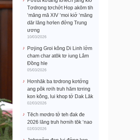
Pơtrŭt kơtang tơlĕch jang kiơ̆
Tơdrong tơchơ̆t Hop akŏm tih
‘măng mă XIV ‘moi kiơ̆ ‘măng
dăr lăng hơlen đơ̆ng Trung
ương
10/03/2026
Pơjing Groi kông Di Linh lơ̆m
cham char atŏk tơ iung Lâm
Đồng hle
05/03/2026
Hơnhăk ba tơdrong kơtơ̆ng
ang pôk rơih truh hăm tơring
kon kông, lui khop tơ̆ Dak Lăk
02/03/2026
Tĕch mơdro tơ̆ teh đak đe
2026 lăng truh hơnih tŏk ‘nao
02/03/2026