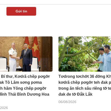
 Bí thư, Kơdră chĕp pơgơ̆r
Tơdrong tơchơ̆t 36 đơ̆ng K
đak Tô Lâm sơng pơma
kơdră chĕp pơgơ̆r teh đak 
h hăm Yŏng chĕp pơgơ̆r
trong ăn tĕch sâu riêng tơ̆ t
 lĭnh Thái Bình Dương Hoa
đak đe tơ̆ Đắk Lắk
06/08/2026
/2026