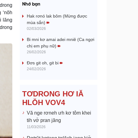
a
Nhớ bạn
ơdrong
g ‘nŏh
y
Hak rơnó lak bôm (Mừng được
i lăng
mùa sắn)
ơdrong
V
02/03/2026
Bi mni kơ amai adei mniê (Ca ngợi
i
chị em phụ nữ)
26/02/2026
d
Đơs git oh, git bi
e
24/02/2026
o
TƠDRONG HƠ IĂ
HLŎH VOV4
Vă nge rơneh ưh kơ tôm khei
tih vơ̆ pran jăng
11/03/2026