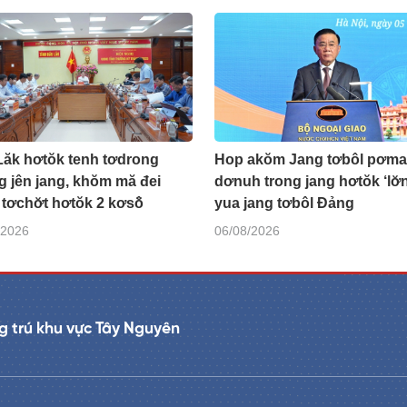
Lăk hơtŏk tenh tơdrong
Hop akŏm Jang tơbôl pơma
g jên jang, khŏm mă đei
dơnuh trong jang hơtŏk ‘lơ̆
 tơchơ̆t hơtŏk 2 kơsô̆
yua jang tơbôl Đảng
/2026
06/08/2026
 trú khu vực Tây Nguyên