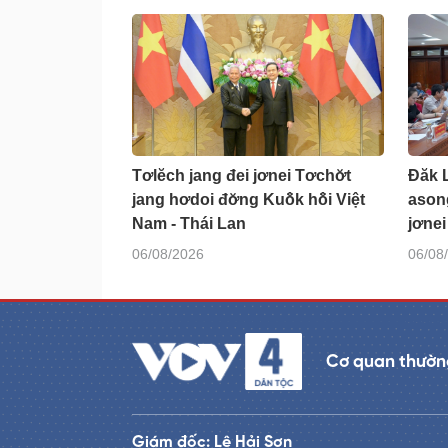
Tơlĕch jang đei jơnei Tơchơ̆t
Đăk 
jang hơdoi đơ̆ng Kuô̆k hô̆i Việt
ason
Nam - Thái Lan
jơnei
06/08/2026
06/08
Cơ quan thường
Giám đốc: Lê Hải Sơn