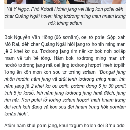
Yă Y Ngọc, Phŏ Kơdră Hơnih jang vei lăng kon pơlei dêh
char Quảng Ngãi hơlen lăng tơdrong ming man hnam trưng
hŏk tơring sơlam
Ƀok Nguyễn Văn Hồng (66 sơnăm), oei tơ̆ pơlei Sộp, xah
Mô Rai, dêh char Quảng Ngãi hlôi jang tơ̆ hơnih ming man
jê̆ 2 khei kơ ou. Tơdrong jang rim năr kơ ƀok noh pơlăp
mam vă tuh ƀê tŏng. Hăm ƀok, tơdrong ming man ưh
hơdrô̆ tơdrong jang mă oei jing tơdrong hơpơi 'meh tơplih
'lơ̆ng ăn kôn mon kon sou tơ̆ tơring sơlam:
“Bơngai jang
nhôn hơdrin năm jang vă drŭt tenh tơdrong ming man. Inh
năm jang jê̆ 2 khei kơ ou bơih, pơtơm đơ̆ng 6 jơ 30 pơnĭt
truh 5 jơ kơsơ̆. Inh năm jang tơdrong jang hmă đĕch, jang
rim năr. Kon pơlei tơ̆ tơring sơlam hơpơi 'meh hnam trưng
đei tenh keh đang vă kon sou đei hnam trưng hŏk pơhrăm
tơnăp hloh”.
Atŭm hăm khul pơm jang, khul tơgŭm hơlen đei 8 'nu adoi