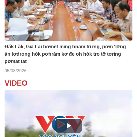
Đắk Lắk, Gia Lai hơmet ming hnam trưng, pơm ‘lơ̆ng
ăn tơdrong hŏk pơhrăm kơ đe oh hŏk tro tơ̆ tơring
pơmat tat
05/08/2026
VIDEO
P