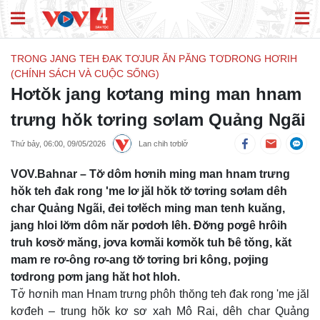
TRONG JANG TEH ĐAK TƠJUR ĂN PĂNG TƠDRONG HƠRIH
(CHÍNH SÁCH VÀ CUỘC SỐNG)
Hơtŏk jang kơtang ming man hnam
trưng hŏk tơring sơlam Quảng Ngãi
Thứ bảy, 06:00, 09/05/2026
Lan chih tơblơ̆
VOV.Bahnar – Tơ̆ dôm hơnih ming man hnam trưng
hŏk teh đak rong 'me lơ jăl hŏk tơ̆ tơring sơlam dêh
char Quảng Ngãi, đei tơlĕch ming man tenh kuăng,
jang hloi lơ̆m dôm năr pơdơh lêh. Đơ̆ng pơgê hrôih
truh kơsơ̆ măng, jơva kơmăi kơmŏk tuh ƀê tŏng, kăt
mam re rơ-ông rơ-ang tơ̆ tơring bri kông, pơjing
tơdrong pơm jang hăt hot hloh.
Tơ̆ hơnih man Hnam trưng phôh thŏng teh đak rong 'me jăl
kơđeh – trung hŏk kơ sơ xah Mô Rai, dêh char Quảng