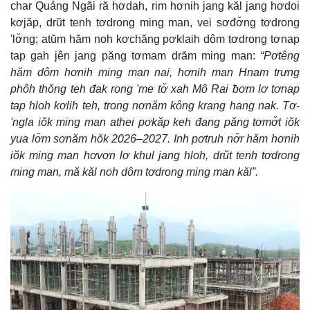
char Quảng Ngãi ră hơdah, rim hơnih jang kăl jang hơdoi
kơjăp, drŭt tenh tơdrong ming man, vei sơđơ̆ng tơdrong
'lơ̆ng; atŭm hăm noh kơchăng pơklaih dôm tơdrong tơnap
tap gah jên jang păng tơmam drăm ming man:
“Pơtêng
hăm dôm hơnih ming man nai, hơnih man Hnam trưng
phôh thŏng teh đak rong 'me tơ̆ xah Mô Rai ƀơm lơ tơnap
tap hloh kơlih teh, trong nơnăm kông krang hang nak. Tơ-
'ngla iŏk ming man athei pơkăp keh đang păng tơmơ̆t iŏk
yua lơ̆m sơnăm hŏk 2026–2027. Inh pơtruh nơ̆r hăm hơnih
iŏk ming man hơvơn lơ khul jang hloh, drŭt tenh tơdrong
ming man, mă kăl noh dôm tơdrong ming man kăl”.