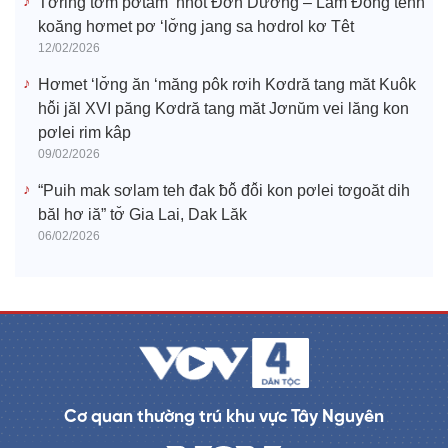
Tơring tơm pơtăm ‘nhot Đơn Dương – Lâm Đồng tĕnh
koăng hơmet pơ ‘lơ̆ng jang sa hơdrol kơ Têt
12/02/2026
Hơmet ‘lơ̆ng ăn ‘măng pôk rơih Kơdră tang măt Kuôk
hô̆i jăl XVI păng Kơdră tang măt Jơnŭm vei lăng kon
pơlei rim kâp
09/02/2026
“Puih mak sơlam teh đak ƀô̆ đô̆i kon pơlei tơgoăt dih
băl hơ iă” tơ̆ Gia Lai, Dak Lăk
06/02/2026
Cơ quan thường trú khu vực Tây Nguyên