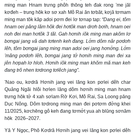
ming man Hnam trưng phôh thŏng teh đak rong 'me jăl
kơđeh – trung hŏk kơ sơ xah Mô Rai ăn tơbăt, kơjă tơmam
ming man tŏk kăp adoi pơm đei lơ tơnap tap:
“Dang ei, tôm
hnam oei păng lăm hŏk đei hơtŏk man drơh bơih, hnam oei
noh đei man hơtŏk 3 tăl. Gah hơnih iŏk ming man akŏm lơ
bơngai jang vă dah tơtenh keh đang. Lơ̆m dôm năr pơdơh
lêh, tôm bơngai jang ming man adoi oei jang hơnơ̆ng. Lơ̆m
'măng pơdơh lêh, bơngai jang tơ̆ hơnih ming man đei xa
jên hơpah lơ hloh. Hơnih iŏk ming man khŏm mă man keh
đang trŏ nhen tơdrong tơlĕch jang”.
'Nao ou, kơdră Hơnih jang vei lăng kon pơlei dêh char
Quảng Ngãi hlôi hơlen lăng dôm hơnih ming man hnam
trưng hŏk tơ̆ 4 xah sơlam Rờ Kơi, Mô Rai, Sa Loong păng
Dục Nông. Dôm tơdrong ming man đei pơtơm đơ̆ng khei
11/2025, kơchĕng gô keh đang tơmơ̆t yua ah blŭng sơnăm
hŏk 2026–2027.
Yă Y Ngọc, Phŏ Kơdră Hơnih jang vei lăng kon pơlei dêh