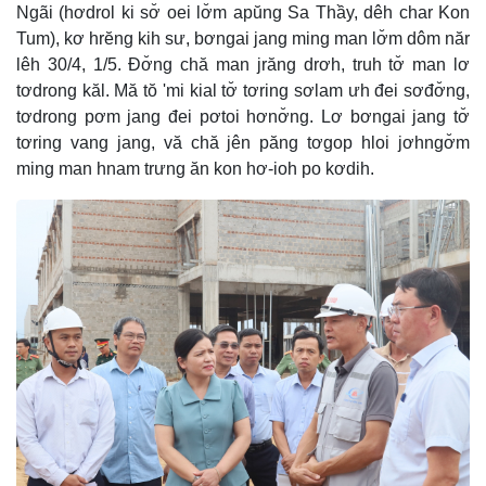
Ngãi (hơdrol ki sơ̆ oei lơ̆m apŭng Sa Thầy, dêh char Kon
Tum), kơ hrĕng kih sư, bơngai jang ming man lơ̆m dôm năr
lêh 30/4, 1/5. Đơ̆ng chă man jrăng drơh, truh tơ̆ man lơ
tơdrong kăl. Mă tŏ 'mi kial tơ̆ tơring sơlam ưh đei sơđơ̆ng,
tơdrong pơm jang đei pơtoi hơnơ̆ng. Lơ bơngai jang tơ̆
tơring vang jang, vă chă jên păng tơgop hloi jơhngơ̆m
ming man hnam trưng ăn kon hơ-ioh po kơdih.