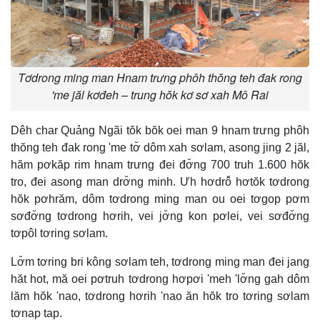
Tơdrong ming man Hnam trưng phôh thŏng teh đak rong
'me jăl kơđeh – trung hŏk kơ sơ xah Mô Rai
Dêh char Quảng Ngãi tŏk bŏk oei man 9 hnam trưng phôh
thŏng teh đak rong 'me tơ̆ dôm xah sơlam, asong jing 2 jăl,
hăm pơkăp rim hnam trưng đei đơ̆ng 700 truh 1.600 hŏk
tro, đei asong man drơ̆ng minh. Ưh hơdrô̆ hơtŏk tơdrong
hŏk pơhrăm, dôm tơdrong ming man ou oei tơgop pơm
sơđơ̆ng tơdrong hơrih, vei jơ̆ng kon pơlei, vei sơđơ̆ng
tơpôl tơring sơlam.
Lơ̆m tơring bri kông sơlam teh, tơdrong ming man đei jang
hăt hot, mă oei pơtruh tơdrong hơpơi 'meh 'lơ̆ng gah dôm
lăm hŏk 'nao, tơdrong hơrih 'nao ăn hŏk tro tơring sơlam
tơnap tap.