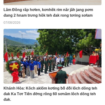
Lâm Đồng răp hơlen, kơnhĕk rim năr jăh jang pơm
đang 2 hnam trưng hŏk teh đak rong tơring sơlam
07/08/2026
Khánh Hòa: Kôch aklŏm kơting ƀô̆ đô̆i lôch dŏng teh
đak Ka Tơr Tiên đơ̆ng rŏng 60 sơnăm lôch dŏng teh
đak.