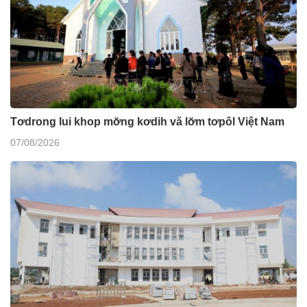
Tơdrong lui khop mơ̆ng kơdih vă lơ̆m tơpôl Việt Nam
07/08/2026