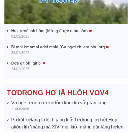
l
Nhớ bạn
a
Hak rơnó lak bôm (Mừng được mùa sắn)
y
02/03/2026
V
Bi mni kơ amai adei mniê (Ca ngợi chị em phụ nữ)
26/02/2026
i
Đơs git oh, git bi
24/02/2026
d
e
TƠDRONG HƠ IĂ HLŎH VOV4
o
Vă nge rơneh ưh kơ tôm khei tih vơ̆ pran jăng
11/03/2026
Pơtrŭt kơtang tơlĕch jang kiơ̆ Tơdrong tơchơ̆t Hop
akŏm tih ‘măng mă XIV ‘moi kiơ̆ ‘măng dăr lăng hơlen