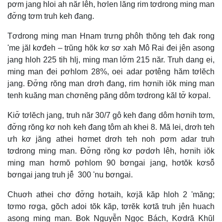
pơm jang hloi ah năr lêh, hơlen lăng rim tơdrong ming man
đơ̆ng tơm truh keh đang.
Tơdrong ming man Hnam trưng phôh thŏng teh đak rong
'me jăl kơđeh – trŭng hŏk kơ sơ xah Mô Rai đei jên asong
jang hloh 225 tih hlj, ming man lơ̆m 215 năr. Truh dang ei,
ming man đei pơhlom 28%, oei adar pơtêng hăm tơlĕch
jang. Đơ̆ng rŏng man drơh đang, rim hơnih iŏk ming man
tenh kuăng man chơnĕng păng dôm tơdrong kăl tơ̆ kơpal.
Kiơ̆ tơlĕch jang, truh năr 30/7 gô keh đang dôm hơnih tơm,
đơ̆ng rŏng kơ noh keh đang tôm ah khei 8. Mă lei, drơh teh
ưh kơ jăng athei hơmet drơh teh noh pơm adar truh
tơdrong ming man. Đơ̆ng rŏng kơ pơdơh lêh, hơnih iŏk
ming man hơmŏ pơhlom 90 bơngai jang, hơtŏk kơsô̆
bơngai jang truh jê̆ 300 'nu bơngai.
Chuơh athei chơ đơ̆ng hơtaih, kơjă kăp hloh 2 'măng;
tơmo rơga, gŏch adoi tŏk kăp, tơrĕk kơtă truh jên huach
asong ming man. Ƀok Nguyễn Ngọc Bách, Kơdră Khŭl