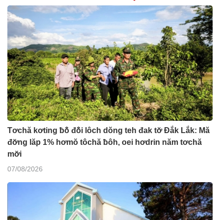
Tơchă kơting ƀô̆ đô̆i lôch dŏng teh đak tơ̆ Đắk Lắk: Mă
đơ̆ng lăp 1% hơmŏ tôchă ƀôh, oei hơdrin năm tơchă
mơ̆i
07/08/2026