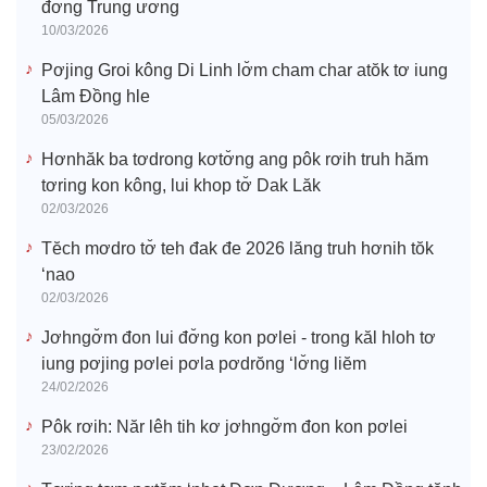
đơ̆ng Trung ương
10/03/2026
Pơjing Groi kông Di Linh lơ̆m cham char atŏk tơ iung
Lâm Đồng hle
05/03/2026
Hơnhăk ba tơdrong kơtơ̆ng ang pôk rơih truh hăm
tơring kon kông, lui khop tơ̆ Dak Lăk
02/03/2026
Tĕch mơdro tơ̆ teh đak đe 2026 lăng truh hơnih tŏk
‘nao
02/03/2026
Jơhngơ̆m đon lui đơ̆ng kon pơlei - trong kăl hloh tơ
iung pơjing pơlei pơla pơdrŏng ‘lơ̆ng liĕm
24/02/2026
Pôk rơih: Năr lêh tih kơ jơhngơ̆m đon kon pơlei
23/02/2026