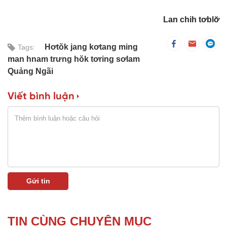
Lan chih tơblơ̆
Hơtŏk jang kơtang ming
Tags:
man hnam trưng hŏk tơring sơlam
Quảng Ngãi
Viết bình luận
TIN CÙNG CHUYÊN MỤC