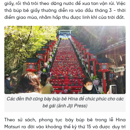
giấy, rồi thả trôi theo dòng nước để xua tan vận rủi. Việc
thả búp bê giấy thường diễn ra vào đầu tháng 3 - thời
điểm giao mùa, nhằm hấp thu được linh khí của trời đất.
Các đền thờ cũng bày búp bê Hina để chúc phúc cho các
bé gái (ảnh Jiji Press)
Theo sử sách, phong tục bày búp bê trong lễ Hina
Matsuri ra đời vào khoảng thế kỷ thứ 15 và được duy trì