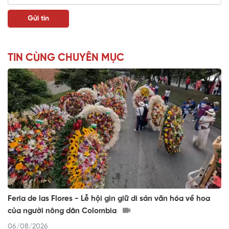
TIN CÙNG CHUYÊN MỤC
Feria de las Flores - Lễ hội gìn giữ di sản văn hóa về hoa
của người nông dân Colombia
06/08/2026