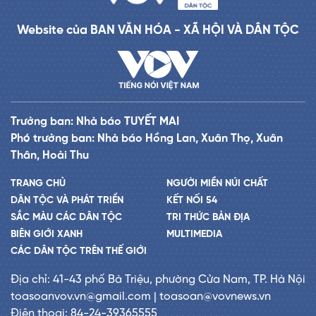
Website của BAN VĂN HÓA - XÃ HỘI VÀ DÂN TỘC
Trưởng ban: Nhà báo TUYẾT MAI
Phó trưởng ban: Nhà báo Hồng Lan, Xuân Thọ, Xuân
Thân, Hoài Thu
TRANG CHỦ
NGƯỜI MIỀN NÚI CHẤT
DÂN TỘC VÀ PHÁT TRIỂN
KẾT NỐI 54
SẮC MÀU CÁC DÂN TỘC
TRI THỨC BẢN ĐỊA
BIÊN GIỚI XANH
MULTIMEDIA
CÁC DÂN TỘC TRÊN THẾ GIỚI
Địa chỉ: 41-43 phố Bà Triệu, phường Cửa Nam, TP. Hà Nội
toasoanvov.vn@gmail.com | toasoan@vovnews.vn
Điện thoại: 84-24-39365555