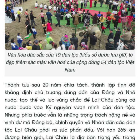
Văn hóa đặc sắc của 19 dân tộc thiểu số được lưu giữ, tô
đẹp thêm sắc màu văn hoá của cộng đồng 54 dân tộc Việt
Nam
Thành tựu sau 20 năm chia tách, thành lập tỉnh đã
khẳng định chủ trương đúng đắn của Đảng và Nhà
nước, tạo thế và lực vững chắc để Lai Châu cùng cả
nước bước vào Kỷ nguyên vươn mình của dân tộc.
Nhưng phía trước vẫn là những trọng trách nặng nề và
vinh dự mà Đảng bộ, chính quyền và Nhân dân các dân
tộc Lai Châu phải ra sức phấn đấu. Với hơn 265 km
đường biên giới, Lai Châu là địa bàn trọng yếu trong