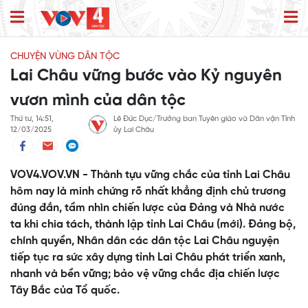
CHUYỆN VÙNG DÂN TỘC
Lai Châu vững bước vào Kỷ nguyên
vươn mình của dân tộc
Thứ tư, 14:51,
Lê Đức Dục/Trưởng ban Tuyên giáo và Dân vận Tỉnh
12/03/2025
ủy Lai Châu
VOV4.VOV.VN - Thành tựu vững chắc của tỉnh Lai Châu
hôm nay là minh chứng rõ nhất khẳng định chủ trương
đúng đắn, tầm nhìn chiến lược của Đảng và Nhà nước
ta khi chia tách, thành lập tỉnh Lai Châu (mới). Đảng bộ,
chính quyền, Nhân dân các dân tộc Lai Châu nguyện
tiếp tục ra sức xây dựng tỉnh Lai Châu phát triển xanh,
nhanh và bền vững; bảo vệ vững chắc địa chiến lược
Tây Bắc của Tổ quốc.