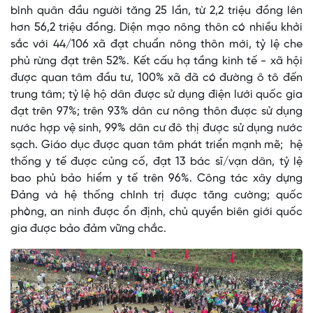
bình quân đầu người tăng 25 lần, từ 2,2 triệu đồng lên
hơn 56,2 triệu đồng. Diện mạo nông thôn có nhiều khởi
sắc với 44/106 xã đạt chuẩn nông thôn mới, tỷ lệ che
phủ rừng đạt trên 52%. Kết cấu hạ tầng kinh tế - xã hội
được quan tâm đầu tư, 100% xã đã có đường ô tô đến
trung tâm; tỷ lệ hộ dân được sử dụng điện lưới quốc gia
đạt trên 97%; trên 93% dân cư nông thôn được sử dụng
nước hợp vệ sinh, 99% dân cư đô thị được sử dụng nước
sạch. Giáo dục được quan tâm phát triển mạnh mẽ; hệ
thống y tế được củng cố, đạt 13 bác sĩ/vạn dân, tỷ lệ
bao phủ bảo hiểm y tế trên 96%. Công tác xây dựng
Đảng và hệ thống chính trị được tăng cường; quốc
phòng, an ninh được ổn định, chủ quyền biên giới quốc
gia được bảo đảm vững chắc.