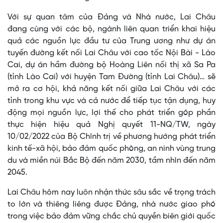
Với sự quan tâm của Đảng và Nhà nước, Lai Châu
đang cùng với các bộ, ngành liên quan triển khai hiệu
quả các nguồn lực đầu tư của Trung ương như dự án
tuyến đường kết nối Lai Châu với cao tốc Nội Bài - Lào
Cai, dự án hầm đường bộ Hoàng Liên nối thị xã Sa Pa
(tỉnh Lào Cai) với huyện Tam Đường (tỉnh Lai Châu)… sẽ
mở ra cơ hội, khả năng kết nối giữa Lai Châu với các
tỉnh trong khu vực và cả nước để tiếp tục tận dụng, huy
động mọi nguồn lực, lợi thế cho phát triển góp phần
thực hiện hiệu quả Nghị quyết 11-NQ/TW, ngày
10/02/2022 của Bộ Chính trị về phương hướng phát triển
kinh tế-xã hội, bảo đảm quốc phòng, an ninh vùng trung
du và miền núi Bắc Bộ đến năm 2030, tầm nhìn đến năm
2045.
Lai Châu hôm nay luôn nhận thức sâu sắc về trọng trách
to lớn và thiêng liêng được Đảng, nhà nước giao phó
trong việc bảo đảm vững chắc chủ quyền biên giới quốc