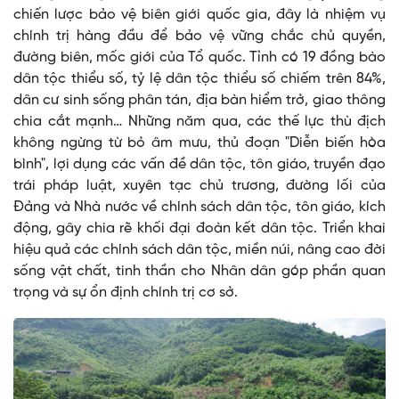
chiến lược bảo vệ biên giới quốc gia, đây là nhiệm vụ
chính trị hàng đầu để bảo vệ vững chắc chủ quyền,
đường biên, mốc giới của Tổ quốc. Tỉnh có 19 đồng bào
dân tộc thiểu số, tỷ lệ dân tộc thiểu số chiếm trên 84%,
dân cư sinh sống phân tán, địa bàn hiểm trở, giao thông
chia cắt mạnh… Những năm qua, các thế lực thù địch
không ngừng từ bỏ âm mưu, thủ đoạn "Diễn biến hòa
bình", lợi dụng các vấn đề dân tộc, tôn giáo, truyền đạo
trái pháp luật, xuyên tạc chủ trương, đường lối của
Đảng và Nhà nước về chính sách dân tộc, tôn giáo, kích
động, gây chia rẽ khối đại đoàn kết dân tộc. Triển khai
hiệu quả các chính sách dân tộc, miền núi, nâng cao đời
sống vật chất, tinh thần cho Nhân dân góp phần quan
trọng và sự ổn định chính trị cơ sở.