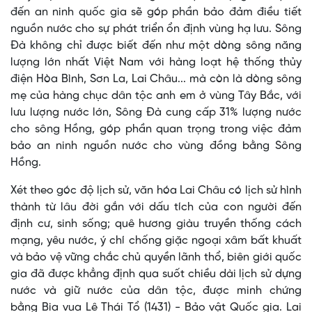
đến an ninh quốc gia sẽ góp phần bảo đảm điều tiết
nguồn nước cho sự phát triển ổn định vùng hạ lưu. Sông
Đà không chỉ được biết đến như một dòng sông năng
lượng lớn nhất Việt Nam với hàng loạt hệ thống thủy
điện Hòa Bình, Sơn La, Lai Châu... mà còn là dòng sông
mẹ của hàng chục dân tộc anh em ở vùng Tây Bắc, với
lưu lượng nước lớn, Sông Đà cung cấp 31% lượng nước
cho sông Hồng, góp phần quan trọng trong việc đảm
bảo an ninh nguồn nước cho vùng đồng bằng Sông
Hồng.
Xét theo góc độ lịch sử, văn hóa Lai Châu có lịch sử hình
thành từ lâu đời gắn với dấu tích của con người đến
định cư, sinh sống; quê hương giàu truyền thống cách
mạng, yêu nước, ý chí chống giặc ngoại xâm bất khuất
và bảo vệ vững chắc chủ quyền lãnh thổ, biên giới quốc
gia đã được khẳng định qua suốt chiều dài lịch sử dựng
nước và giữ nước của dân tộc, được minh chứng
bằng Bia vua Lê Thái Tổ (1431) - Bảo vật Quốc gia. Lai