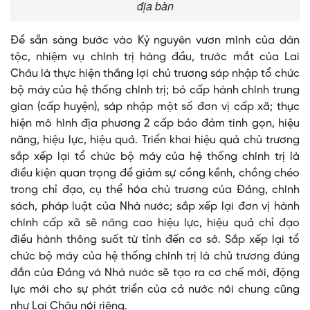
địa bàn
Để sẵn sàng bước vào Kỷ nguyên vươn mình của dân
tộc, nhiệm vụ chính trị hàng đầu, trước mắt của Lai
Châu là thực hiện thắng lợi chủ trương sáp nhập tổ chức
bộ máy của hệ thống chính trị; bỏ cấp hành chính trung
gian (cấp huyện), sáp nhập một số đơn vị cấp xã; thực
hiện mô hình địa phương 2 cấp bảo đảm tinh gọn, hiệu
năng, hiệu lực, hiệu quả. Triển khai hiệu quả chủ trương
sắp xếp lại tổ chức bộ máy của hệ thống chính trị là
điều kiện quan trọng để giảm sự cồng kềnh, chồng chéo
trong chỉ đạo, cụ thể hóa chủ trương của Đảng, chính
sách, pháp luật của Nhà nước; sắp xếp lại đơn vị hành
chính cấp xã sẽ nâng cao hiệu lực, hiệu quả chỉ đạo
điều hành thông suốt từ tỉnh đến cơ sở. Sắp xếp lại tổ
chức bộ máy của hệ thống chính trị là chủ trương đúng
đắn của Đảng và Nhà nước sẽ tạo ra cơ chế mới, động
lực mới cho sự phát triển của cả nước nói chung cũng
như Lai Châu nói riêng.