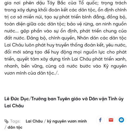
gia nơi phên dậu Tây Bắc của Tổ quốc; trọng trách
trong xây dựng khối đoàn kết các dân tộc, ổn định chính
trị cơ sở miền núi, tạo sự phát triển bình đẳng, đồng bộ,
toàn diện giữa các dân tộc; bảo vệ rừng, an ninh nguồn
nước... góp phần vào sự ổn định, phát triển chung của
đất nước. Đảng bộ, chính quyền, Nhân dân các dân tộc
Lai Châu luôn phát huy truyền thống đoàn kết, yêu nước,
đổi mới sáng tạo để huy động mọi nguồn lực cho phát
triển, quyết tâm xây dựng tỉnh Lai Châu phát triển xanh,
nhanh, bền vững, cùng cả nước bước vào Kỷ nguyên
vươn mình của dân tộc./.
Lê Đức Dục/Trưởng ban Tuyên giáo và Dân vận Tỉnh ủy
Lai Châu
Tags:
Lai Châu
kỷ nguyên vươn mình
dân tộc