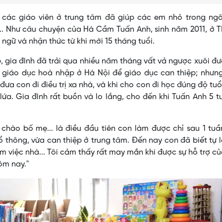
các giáo viên ở trung tâm đã giúp các em nhỏ trong ngô
ia... Như câu chuyện của Hà Cầm Tuấn Anh, sinh năm 2011, ở 
ngữ và nhận thức từ khi mới 15 tháng tuổi.
, gia đình đã trải qua nhiều năm tháng vất vả ngược xuôi đ
ở giáo dục hoà nhập ở Hà Nội để giáo dục can thiệp; nhưn
 đưa con đi điều trị xa nhà, và khi cho con đi học đúng độ tuổ
lứa. Gia đình rất buồn và lo lắng, cho đến khi Tuấn Anh 5 t
n chào bố mẹ... là điều đầu tiên con làm được chỉ sau 1 tu
ổ thông, vừa can thiệp ở trung tâm. Đến nay con đã biết tự 
àm việc nhà... Tôi cảm thấy rất may mắn khi được sự hỗ trợ c
ôm nay."