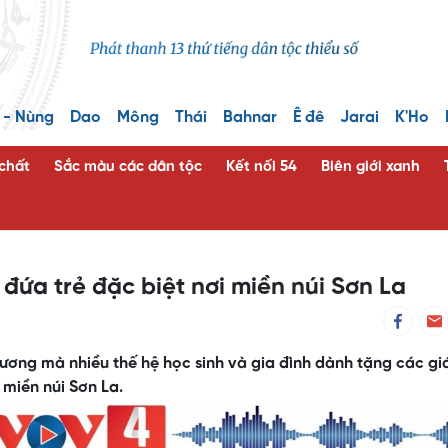
 - Nùng
Dao
Mông
Thái
Bahnar
Ê đê
Jarai
K'Ho
 chất
Sắc màu các dân tộc
Kết nối 54
Biên giới xanh
đứa trẻ đặc biệt nơi miền núi Sơn La
hương mà nhiều thế hệ học sinh và gia đình dành tặng các gi
 miền núi Sơn La.