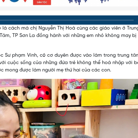
 đó là cách mà chị Nguyễn Thị Hoà cùng các giáo viên ở Tru
 Tâm, TP Sơn La đồng hành với những em nhỏ không may bị 
ọc Sư phạm Vinh, có cơ duyên được vào làm trong trung tâ
rở với cuộc sống của những đứa trẻ không thể hoà nhập với 
ước mong được làm người mẹ thứ hai của các con.