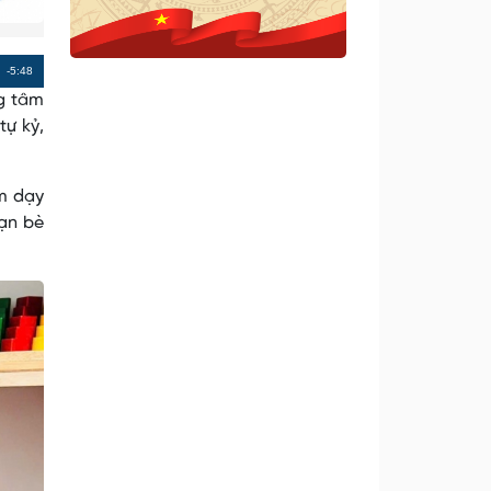
Remaining
-5:48
ng tâm
Time
tự kỷ,
m dạy
bạn bè