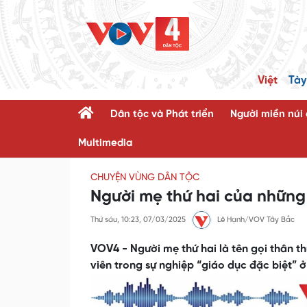
Việt
Tày
Dân tộc và Phát triển
Người miền núi
Multimedia
CHUYỆN VÙNG DÂN TỘC
Người mẹ thứ hai của những 
Thứ sáu, 10:23, 07/03/2025
Lê Hạnh/VOV Tây Bắc
VOV4 - Người mẹ thứ hai là tên gọi thân t
viên trong sự nghiệp “giáo dục đặc biệt” ở