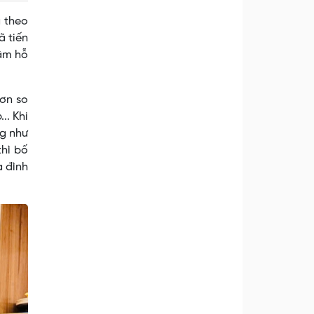
à theo
ã tiến
tâm hỗ
hơn so
.. Khi
ng như
thì bố
a đình