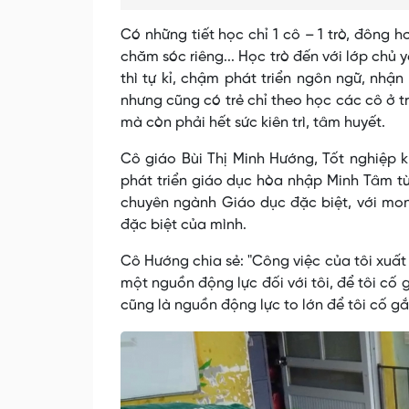
Có những tiết học chỉ 1 cô – 1 trò, đông 
chăm sóc riêng... Học trò đến với lớp chủ 
thì tự kỉ, chậm phát triển ngôn ngữ, nhận
nhưng cũng có trẻ chỉ theo học các cô ở 
mà còn phải hết sức kiên trì, tâm huyết.
Cô giáo Bùi Thị Minh Hướng, Tốt nghiệp k
phát triển giáo dục hòa nhập Minh Tâm từ
chuyên ngành Giáo dục đặc biệt, với mo
đặc biệt của mình.
Cô Hướng chia sẻ: "Công việc của tôi xuất p
một nguồn động lực đối với tôi, để tôi cố 
cũng là nguồn động lực to lớn để tôi cố g