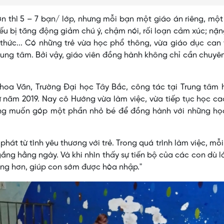
hơn thì 5 – 7 bạn/ lớp, nhưng mỗi bạn một giáo án riêng, mộ
yếu bị tăng động giảm chú ý, chậm nói, rối loạn cảm xúc; nặ
 thức... Có những trẻ vừa học phổ thông, vừa giáo dục can 
trung tâm. Bởi vậy, giáo viên đồng hành không chỉ cần chuy
hoa Văn, Trường Đại học Tây Bắc, công tác tại Trung tâm 
 năm 2019. Nay cô Hướng vừa làm việc, vừa tiếp tục học c
ng muốn góp một phần nhỏ bé để đồng hành với những học
hát từ tình yêu thương với trẻ. Trong quá trình làm việc, mỗi
gắng hằng ngày. Và khi nhìn thấy sự tiến bộ của các con dù l
ắng hơn, giúp con sớm được hòa nhập."