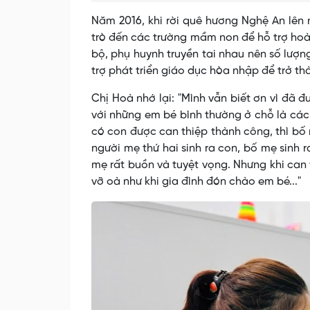
Năm 2016, khi rời quê hương Nghệ An lên 
trò đến các trường mầm non để hỗ trợ hoà
bộ, phụ huynh truyền tai nhau nên số lượn
trợ phát triển giáo dục hòa nhập để trở t
Chị Hoà nhớ lại: "Mình vẫn biết ơn vì đã đ
với những em bé bình thường ở chỗ là các 
có con được can thiệp thành công, thì bố 
người mẹ thứ hai sinh ra con, bố mẹ sinh 
mẹ rất buồn và tuyệt vọng. Nhưng khi can
vỡ oà như khi gia đình đón chào em bé..."