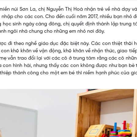
miền núi Sơn La, chị Nguyễn Thị Hoà nhận trẻ về nhà dạy v
 nhập cho các con. Cho đến cuối năm 2017, nhiều bạn nhỏ đ
g học sinh ngày càng đông, chị quyết định thành lập trung 
hành ngôi nhà chung cho những em nhỏ nơi đây.
ược đi theo nghề giáo dục đặc biệt này. Các con thiệt thòi 
con khó khăn về vận động, khó khăn về nhận thức, giao tiếp.
mẹ vẫn trao đổi lại với các cô ở trung tâm rằng các cô nhữ
ra con hình hài, nhưng thấy các con không được như bạn bè 
 thiệp thành công cho một em bé thì niềm hạnh phúc của gi