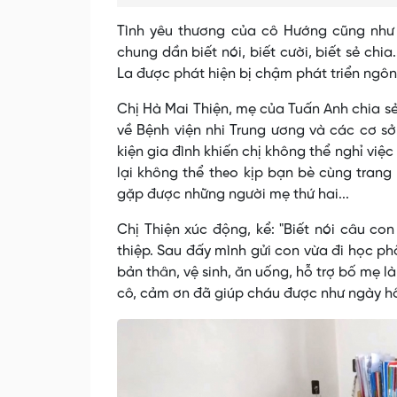
Tình yêu thương của cô Hướng cũng như 
chung dần biết nói, biết cười, biết sẻ ch
La được phát hiện bị chậm phát triển ngôn 
Chị Hà Mai Thiện, mẹ của Tuấn Anh chia sẻ
về Bệnh viện nhi Trung ương và các cơ s
kiện gia đình khiến chị không thể nghỉ việc
lại không thể theo kịp bạn bè cùng trang 
gặp được những người mẹ thứ hai...
Chị Thiện xúc động, kể: "Biết nói câu co
thiệp. Sau đấy mình gửi con vừa đi học ph
bản thân, vệ sinh, ăn uống, hỗ trợ bố mẹ l
cô, cảm ơn đã giúp cháu được như ngày h