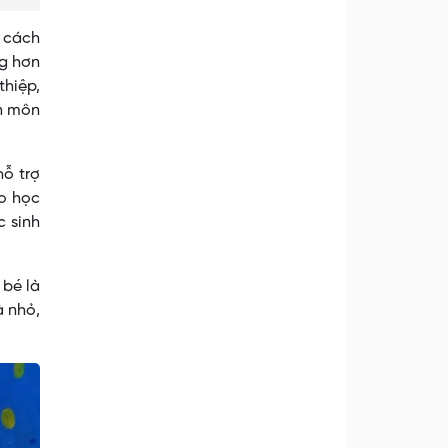
t cách
ng hơn
thiệp,
ên môn
hỗ trợ
ao học
 sinh
 bé là
à nhỏ,