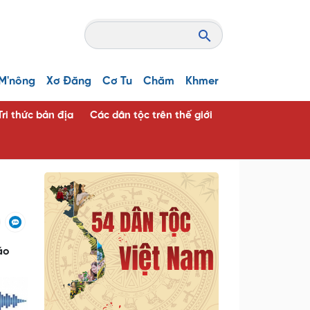
M'nông
Xơ Đăng
Cơ Tu
Chăm
Khmer
Tri thức bản địa
Các dân tộc trên thế giới
áo