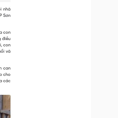
i nhà
TP Sơn
ưa con
g điều
i, con
uổi và
ần can
lo cho
ủa các