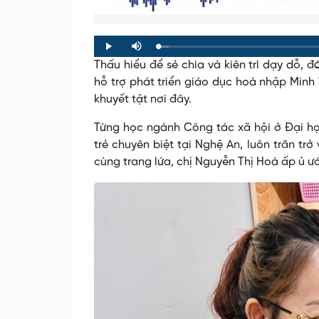
Loaded
:
Progress
:
Play
Mute
0%
0%
Thấu hiểu để sẻ chia và kiên trì dạy dỗ,
hỗ trợ phát triển giáo dục hoà nhập Minh
khuyết tật nơi đây.
Từng học ngành Công tác xã hội ở Đại h
trẻ chuyên biệt tại Nghệ An, luôn trăn t
cùng trang lứa, chị Nguyễn Thị Hoà ấp ủ 