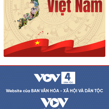
Website của BAN VĂN HÓA - XÃ HỘI VÀ DÂN TỘC