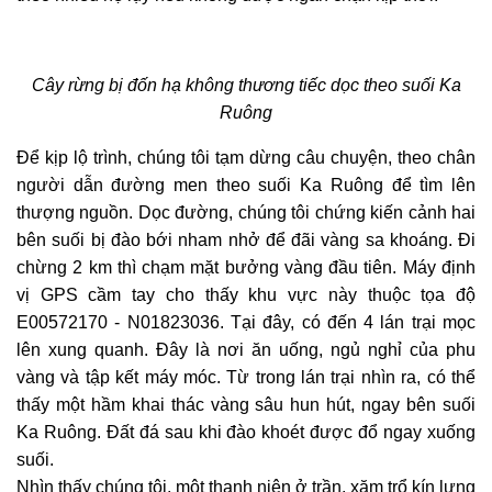
Cây rừng bị đốn hạ không thương tiếc dọc theo suối Ka
Ruông
Để kịp lộ trình, chúng tôi tạm dừng câu chuyện, theo chân
người dẫn đường men theo suối Ka Ruông để tìm lên
thượng nguồn. Dọc đường, chúng tôi chứng kiến cảnh hai
bên suối bị đào bới nham nhở để đãi vàng sa khoáng. Đi
chừng 2 km thì chạm mặt bưởng vàng đầu tiên. Máy định
vị GPS cầm tay cho thấy khu vực này thuộc tọa độ
E00572170 - N01823036. Tại đây, có đến 4 lán trại mọc
lên xung quanh. Đây là nơi ăn uống, ngủ nghỉ của phu
vàng và tập kết máy móc. Từ trong lán trại nhìn ra, có thể
thấy một hầm khai thác vàng sâu hun hút, ngay bên suối
Ka Ruông. Đất đá sau khi đào khoét được đổ ngay xuống
suối.
Nhìn thấy chúng tôi, một thanh niên ở trần, xăm trổ kín lưng