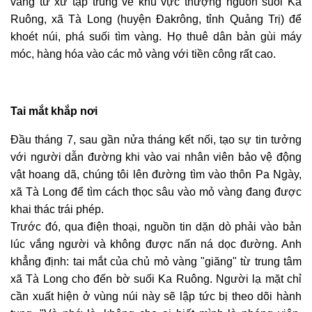
vàng tứ xứ tập trung về khu vực thượng nguồn suối Ka
Ruông, xã Tà Long (huyện Đakrông, tỉnh Quảng Trị) để
khoét núi, phá suối tìm vàng. Họ thuê dân bản gùi máy
móc, hàng hóa vào các mỏ vàng với tiền công rất cao.
Tai mắt khắp nơi
Đầu tháng 7, sau gần nửa tháng kết nối, tạo sự tin tưởng
với người dẫn đường khi vào vai nhân viên bảo vệ động
vật hoang dã, chúng tôi lên đường tìm vào thôn Pa Ngày,
xã Tà Long để tìm cách thọc sâu vào mỏ vàng đang được
khai thác trái phép.
Trước đó, qua điện thoại, nguồn tin dặn dò phải vào bản
lúc vắng người và không được nấn ná dọc đường. Anh
khẳng định
:
tai mắt của chủ mỏ vàng "giăng" từ trung tâm
xã Tà Long cho đến bờ suối Ka Ruông. Người lạ mặt chỉ
cần xuất hiện ở vùng núi này sẽ lập tức bị theo dõi hành