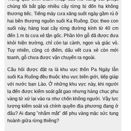
chúng tôi bắt gặp nhiều cây rừng bị đốn hạ không
thương tiếc. Tiếng máy cưa xăng suốt ngày gầm rú ở
hai bên thượng nguồn suối Ka Ruông. Dọc theo con
suối này, hàng loạt cây rừng đường kính từ 40 cm
đến 1 m bị cưa xẻ tận gốc. Phần lớn gỗ đã được đưa
khỏi hiện trường, chỉ còn lại cành, ngọn và giác vỏ.
Tuy nhiên, cũng có điểm, dấu vết cưa xẻ còn mới
toanh, gỗ chưa được vận chuyển ra ngoài.
Câu hỏi được đặt ra là khu vực thôn Pa Ngày lẫn
suối Ka Ruông đều thuộc khu vực biên giới, tiếp giáp
với nước bạn Lào. Ở những khu vực này, khi người
lạ đến được kiểm soát gắt gao nhưng hàng chục phu
vàng tứ xứ lại vào ra như chốn không người. Vậy lực
lượng kiểm soát và chính quyền địa phương đang ở
đâu? Ai đang "nhắm mắt" để phu vàng mặc sức tung
hoành giữa rừng thiêng?