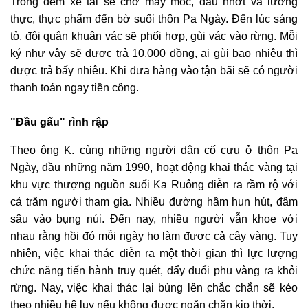
Trong đêm xe tải sẽ chở máy móc, dầu nhớt và lương
thực, thực phẩm đến bờ suối thôn Pa Ngày. Đến lúc sáng
tỏ, đội quân khuân vác sẽ phối hợp, gùi vác vào rừng. Mỗi
ký như vậy sẽ được trả 10.000 đồng, ai gùi bao nhiêu thì
được trả bấy nhiêu. Khi đưa hàng vào tận bãi sẽ có người
thanh toán ngay tiền công.
"Đầu gấu" rình rập
Theo ông K. cùng những người dân cố cựu ở thôn Pa
Ngày, đầu những năm 1990
,
hoạt động khai thác vàng tại
khu vực thượng nguồn suối Ka Ruông diễn ra rầm rộ với
cả trăm người tham gia. Nhiều đường hầm hun hút, đâm
sâu vào bụng núi. Đến nay, nhiều người vẫn khoe với
nhau rằng hồi đó mỗi ngày họ làm được cả cây vàng. Tuy
nhiên, việc khai thác diễn ra một thời gian thì lực lượng
chức năng tiến hành truy quét, đẩy đuổi phu vàng ra khỏi
rừng. Nay, việc khai thác lại bùng lên chắc chắn sẽ kéo
theo nhiều hệ lụy nếu không được ngăn chặn kịp thời.