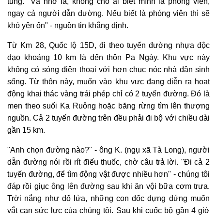
tung. "Và nhớ là, không cho ai biết mình là phóng viên,
ngay cả người dẫn đường. Nếu biết là phóng viên thì sẽ
khó yên ổn" - nguồn tin khẳng định.
Từ Km
28, Quốc lộ 15D, đi theo tuyến đường nhựa độc
đạo khoảng 10 km là đến thôn Pa Ngày. Khu vực này
không có sóng điện thoại với hơn chục nóc nhà dân sinh
sống. Từ thôn này, muốn vào khu vực đang diễn ra hoạt
động khai thác vàng trái phép chỉ có 2 tuyến đường. Đó là
men theo suối Ka Ruông hoặc băng rừng tìm lên thượng
nguồn. Cả 2 tuyến đường trên đều phải đi bộ với chiều dài
gần 15 km.
"Anh chọn đường nào?" - ông K. (ngụ xã Tà Long), người
dẫn đường nói rồi rít điếu thuốc, chờ câu trả lời. "Đi cả 2
tuyến đường, để tìm động vật được nhiều hơn" - chúng tôi
đáp rồi giục ông lên đường sau khi ăn vội bữa cơm trưa.
Trời nắng như đổ lửa, những con dốc dựng đứng muốn
vắt cạn sức lực của chúng tôi. Sau khi cuốc bộ gần 4 giờ