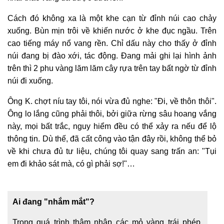
Cách đó không xa là một khe cạn từ đỉnh núi cao chảy
xuống. Bùn mịn trôi về khiến nước ở khe đục ngầu. Trên
cao tiếng máy nổ vang rền. Chỉ dấu này cho thấy ở đỉnh
núi đang bị đào xới, tác động. Đang mải ghi lại hình ảnh
trên thì 2 phu vàng lăm lăm cây rựa trên tay bất ngờ từ đỉnh
núi đi xuống.
Ông K. chợt níu tay tôi, nói vừa đủ nghe: "Đi, về thôn thôi".
Ông lo lắng cũng phải thôi, bởi giữa rừng sâu hoang vắng
này, mọi bất trắc, nguy hiểm đều có thể xảy ra nếu để lộ
thông tin. Dù thế, đã cất công vào tận đây rồi, không thể bỏ
về khi chưa đủ tư liệu, chúng tôi quay sang trấn an: "Tụi
em đi khảo sát mà, có gì phải sợ!"…
Ai đang "nhắm mắt"?
Trong quá trình thâm nhập các mỏ vàng trái phép,