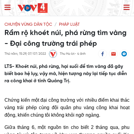
CHUYỆN VÙNG DÂN TỘC
PHÁP LUẬT
Rầm rộ khoét núi, phá rừng tìm vàng
- Đại công trường trái phép
Thứ năm, 15:29, 07/07/2022
Thu Ha bt- 4 ảnh
LTS- Khoét núi, phá rừng, hại suối để tìm vàng đã gây
biết bao hệ lụy, vậy mà, hiện tượng này lại tiếp tục diễn
ra công khai ở tỉnh Quảng Trị.
Chứng kiến một đại công trường với nhiều điểm khai thác
vàng trái phép cùng đội quân phu vàng công khai hoạt
động, khiến chúng tôi không khỏi ngỡ ngàng.
Giữa tháng 6, một nguồn tin cho biết 2 tháng qua, phu