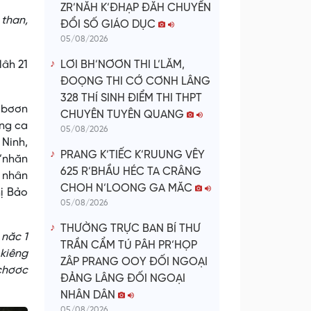
ZR’NĂH K’ĐHẠP ĐĂH CHUYỂN
 than,
ĐỔI SỐ GIÁO DỤC
05/08/2026
lâh 21
LƠI BH’NƠƠN THI L’LĂM,
ĐOỌNG THI CỚ CƠNH LÂNG
328 THÍ SINH ĐIỂM THI THPT
g bơơn
CHUYÊN TUYÊN QUANG
ng ca
05/08/2026
 Ninh,
PRANG K’TIẾC K’RUUNG VÊY
h’nhăn
625 R’BHẦU HÉC TA CRÂNG
ệ nhân
CHOH N’LOONG GA MĂC
hị Bảo
05/08/2026
THƯỜNG TRỰC BAN BÍ THƯ
 năc 1
TRẦN CẨM TÚ PÂH PR’HỌP
 kiêng
ZÂP PRANG OOY ĐỐI NGOẠI
 chơơc
ĐẢNG LÂNG ĐỐI NGOẠI
NHÂN DÂN
05/08/2026