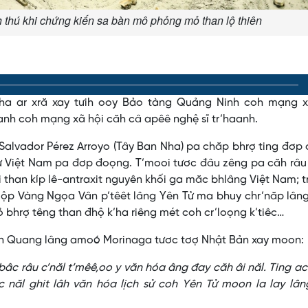
h thú khi chứng kiến sa bàn mô phỏng mỏ than lộ thiên
ha ar xră xay tưih ooy Bảo tàng Quảng Ninh coh mạng x
anh coh mạng xã hội căh câ apêê nghệ sĩ tr’haanh.
 Salvador Pérez Arroyo (Tây Ban Nha) pa chăp bhrợ ting đơp 
 sư Việt Nam pa đơp đoọng. T’mooi tươc đâu zêng pa căh râ
ối than kíp lê-antraxit nguyên khối ga măc bhlâng Việt Nam; t
 Hộp Vàng Ngọa Vân p’têêt lâng Yên Tử ma bhuy chr’năp lâng
 bhrợ têng than đhộ k’ha riêng mét coh cr’loọng k’tiêc…
ên Quang lâng amoó Morinaga tươc tơợ Nhật Bản xay moon:
âc râu c’năl t’mêê,oo y văn hóa âng đay căh âi năl. Ting a
ăl ghit lâh văn hóa lịch sử coh Yên Tử moon la lay lâng