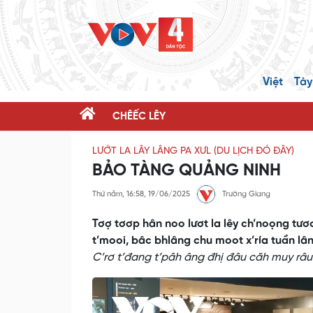
Việt
Tày
CHÊẾC LÊY
LƯỚT LA LÂY LÂNG PA XƯL (DU LỊCH ĐÓ ĐÂY)
BẢO TÀNG QUẢNG NINH
Thứ năm, 16:58, 19/06/2025
Trường Giang
Tơợ tơơp hân noo lươt la lêy ch’noọng tươ
t’mooi, bâc bhlâng chu moot x’ría tuần lâ
C’rơ t’đang t’pâh âng đhị đâu căh muy râu 