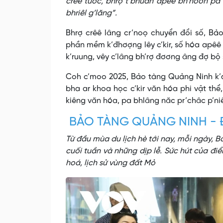
crêê tươc, bhrợ t’bhưah apêê bh’nơơn pa
bhriêl g’lăng”.
Bhrợ crêê lâng cr’noọ chuyển đổi số, Bả
phần mềm k’đhơợng lêy c’kir, số hóa apêê 
k’ruung, vêy c’lâng bh’rợ đơơng âng đợ b
Coh c’moo 2025, Bảo tàng Quảng Ninh k’dâ
bha ar khoa học c’kir văn hóa phi vật th
kiêng văn hóa, pa bhlâng năc pr’châc p’ni
BẢO TÀNG QUẢNG NINH - 
Từ đầu mùa du lịch hè tới nay, mỗi ngày, 
cuối tuần và những dịp lễ. Sức hút của đ
hoá, lịch sử vùng đất Mỏ