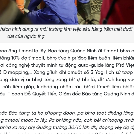
khách hình dung ra môi trường làm việc sâu hàng trăm mét dưới
đất của người thợ
ọ âng t’mooi la lêy, Bảo tàng Quảng Ninh âi t’moot bhrợ 
dâng 10% đợ t’mooi), bhrợ t’vaih pr’đơợ liêm buôn liêm bhl
đươi công nghệ thuyết minh tự động auto-guide lâng P’rá Viẹ
 D mapping,… Xang g’luh đhí amuốt số 3 Yagi lịch sử tơơp
hang đơn vị âi bhrợ têng xang bh’rợ bhr’lâ, đh’rưah lâng v
a căh liêm glăp, k’đhơợng nhâm râu bh’rợ t’mêê liêm bhlâ
’nâu. T’cooh Đỗ Quyết Tiến, Giám đốc Bảo tàng Quảng Ninh
 năc Bảo tàng ta hơ p’loọng đơơh, pa bhrợ toot đhâng lân
ng t’mooi moot la lêy. Pa bhlâng năc, coh bêl ch’noọng n’n
bh’rợ xa nay đhị Quảng trường 30/10 lâh đhị đoọng vêy đợ d