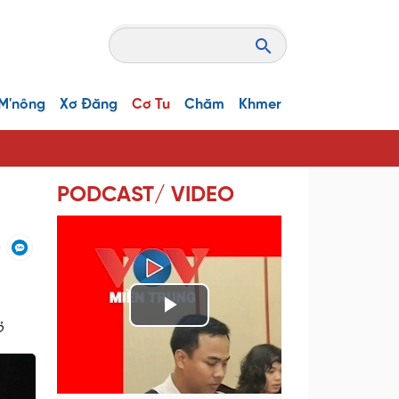
M'nông
Xơ Đăng
Cơ Tu
Chăm
Khmer
PODCAST/ VIDEO
P
ỏ
l