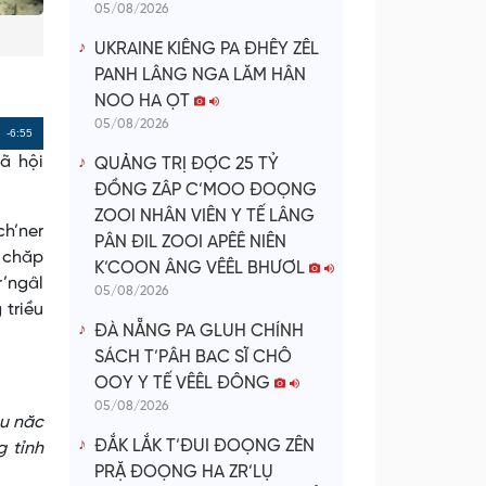
05/08/2026
UKRAINE KIÊNG PA ĐHÊY ZÊL
PANH LÂNG NGA LĂM HÂN
NOO HA ỌT
05/08/2026
Remaining
-6:55
ã hội
QUẢNG TRỊ ĐỢC 25 TỶ
Time
ĐỒNG ZÂP C’MOO ĐOỌNG
ZOOI NHÂN VIÊN Y TẾ LÂNG
ch’ner
PÂN ĐIL ZOOI APÊÊ NIÊN
u chăp
K’COON ÂNG VÊÊL BHƯƠL
r’ngâl
05/08/2026
 triều
ĐÀ NẴNG PA GLUH CHÍNH
SÁCH T’PÂH BAC SĨ CHÔ
OOY Y TẾ VÊÊL ĐÔNG
05/08/2026
cu năc
ĐẮK LẮK T’ĐUI ĐOỌNG ZÊN
 tỉnh
PRẶ ĐOỌNG HA ZR’LỤ