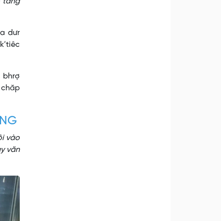
 tàng
pa dưr
k’tiêc
, bhrợ
h chăp
ONG
ội vào
ày văn