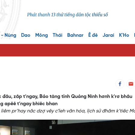
 - Nùng
Dao
Mông
Thái
Bahnar
Ê đê
Jarai
K'Ho
c đâu, zâp t’ngay, Bảo tàng tỉnh Quảng Ninh hơnh k’rơ bhâu
ng apêê t’ngay bhiêc bhan
liêm pr’hay năc dzợ vêy c’leh văn hóa, lịch sử đhăm k’tiêc M