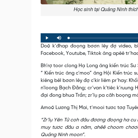
Học sinh tại Quảng Ninh thíc
Loaded
:
Progress
:
Play
Mute
0%
0%
Doó k’đhap đoọng bơơn lêy đợ video, b
Facebook, Youtube, Tiktok âng apêê tr’ha
Bh’rợ toor clong Hạ Long âng kiến trúc Sư
“ Kiến trúc âng c’moo” âng Hội Kiến trúc
kiêng bêl bơơn lêy đợ c’kir liêm pr’hay: Kh
n’loong Bạch Đằng; cr’van k’tiêc k’ruung
đại đong bhua Trần; zr’lụ pa căh boọng mỏ
Amoó Lương Thị Mai, t’mooi tươc tơợ Tuy
“Zr’lụ Yên Tử coh đâu đơơng đoọng ha cu b
muy tươc đâu a năm, ahêê choom chơơc n
Quảng Ninh moon”.