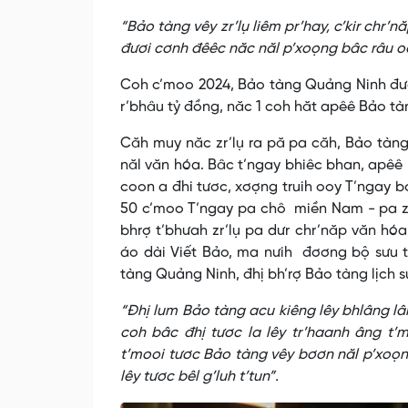
“Bảo tàng vêy zr’lụ liêm pr’hay, c’kir chr’
đươi cơnh đêêc năc năl p’xoọng bâc râu o
Coh c’moo 2024, Bảo tàng Quảng Ninh đươn
r’bhâu tỷ đồng, năc 1 coh hăt apêê Bảo tàn
Căh muy năc zr’lụ ra pă pa căh, Bảo tàng
năl văn hóa. Bâc t’ngay bhiêc bhan, apê
coon a đhi tươc, xơợng truih ooy T’ngay 
50 c’moo T’ngay pa chô miền Nam - pa zum
bhrợ t’bhưah zr’lụ pa dưr chr’năp văn hóa
áo dài Viết Bảo, ma nưih đơơng bộ sưu t
tàng Quảng Ninh, đhị bh’rợ Bảo tàng lịch 
“Đhị lum Bảo tàng acu kiêng lêy bhlâng lâ
coh bâc đhị tươc la lêy tr’haanh âng t’m
t’mooi tươc Bảo tàng vêy bơơn năl p’xoọ
lêy tươc bêl g’luh t’tun”.