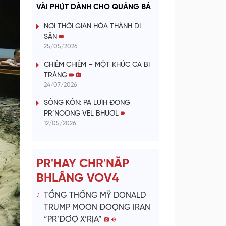
a
VÀI PHÚT DÀNH CHO QUẢNG BÁ
y
NƠI THỜI GIAN HÓA THÀNH DI
SẢN
V
25/05/2026
CHIÊM CHIÊM – MỘT KHÚC CA BI
i
TRÁNG
24/07/2026
d
SÔNG KÔN: PA LƯIH ĐONG
e
PR’NOONG VEL BHƯƠL
12/05/2026
o
PR'HAY CHR'NĂP
BHLÂNG VOV4
TỔNG THỐNG MỸ DONALD
TRUMP MOON ĐOỌNG IRAN
“PR’ĐƠỢ X’RỊA”