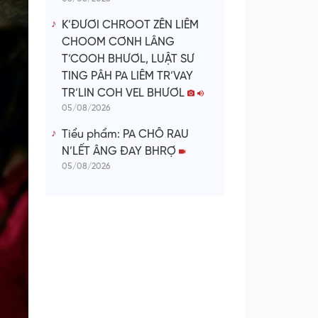
K’ĐƯƠI CHROOT ZÊN LIÊM
CHOOM CƠNH LÂNG
T’COOH BHƯƠL, LUẬT SƯ
TING PÂH PA LIÊM TR’VAY
TR’LIN COH VEL BHƯƠL
05/08/2026
Tiểu phẩm: PA CHÔ RAU
N’LẾT ÂNG ĐAY BHRỢ
05/08/2026