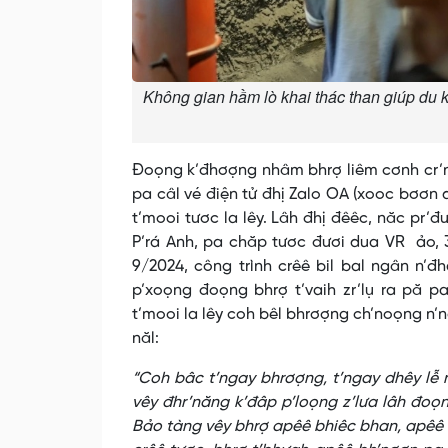
Không gian hầm lò khai thác than giúp du 
Đoọng k’đhơợng nhâm bhrợ liêm cơnh cr’no
pa câl vé điện tử đhị Zalo OA (xooc bơơn 
t’mooi tươc la lêy. Lâh đhị đêêc, năc pr’
P’rá Anh, pa chăp tươc đươi dua VR ảo, 3
9/2024, công trình crêê bil bal ngân n’đ
p’xoọng đoọng bhrợ t’vaih zr’lụ ra pă p
t’mooi la lêy coh bêl bhrơợng ch’noọng n
năl:
“Coh bâc t’ngay bhrơợng, t’ngay dhêy lễ
vêy đhr’năng k’đâp p’loọng z’lưa lâh đoọ
Bảo tàng vêy bhrợ apêê bhiêc bhan, apêê 