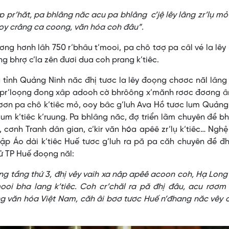
năp pr’hăt, pa bhlâng năc acu pa bhlâng c’jệ lêy lâng zr’lụ mỏ
oy crâng ca coong, văn hóa coh đâu”.
g hơnh lâh 750 r’bhâu t’mooi, pa chô tơợ pa câl vé la lêy 
g bhrợ c’la zên đươi dua coh prang k’tiêc.
 tỉnh Quảng Ninh năc đhị tươc la lêy đoọng chơơc năl lân
ê pr’loọng đong xâp adooh cờ bhrôông x’mănh rơơc đơơng â
bơơn pa chô k’tiêc mỏ, ooy bâc g’luh Ava Hồ tươc lum Quảng
 k’tiêc k’ruung. Pa bhlâng năc, đợ triển lãm chuyên đề b
, cơnh Tranh dân gian, c’kir văn hóa apêê zr’lụ k’tiêc… Ngh
ập Áo dài k’tiêc Huế tươc g’luh ra pă pa căh chuyên đề đ
sử TP Huế đoọng năl:
ng tầng thứ 3, đhị vêy vaih xa nâp apêê acoon coh, Hạ Long
ooi bha lang k’tiêc. Coh cr’chăl ra pă đhị đâu, acu rơơm
ng văn hóa Việt Nam, căh âi bơơ tươc Huế n’đhang năc vêy