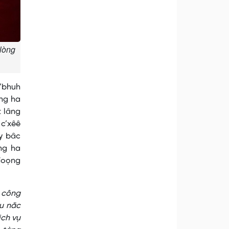
 lòng
c’bhuh
âng ha
t lâng
 c’xêê
êy bâc
ng ha
 đoọng
g công
âu năc
ịch vụ