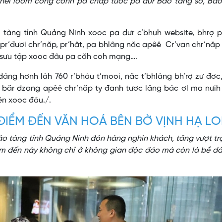
 hêl loom công cơnh pa chăp tươc pa dưr Bảo tàng số, Bảo
o tàng tỉnh Quảng Ninh xooc pa dưr c’bhuh website, bhrợ 
pr’đươi chr’năp, pr’hăt, pa bhlâng năc apêê Cr’van chr’năp 
ộ sưu tập xooc đâu pa căh coh mạng….
ng hơnh lâh 760 r’bhâu t’mooi, năc t’bhlâng bh’rợ zư đơc
ể, băr dzang apêê chr’năp ty đanh tươc lâng bâc ơl ma nưi
ên xooc đâu./.
ĐIỂM ĐẾN VĂN HOÁ BÊN BỜ VỊNH HẠ L
Bảo tàng tỉnh Quảng Ninh đón hàng nghìn khách, tăng vượt tr
iểm đến này không chỉ ở không gian độc đáo mà còn là bề d