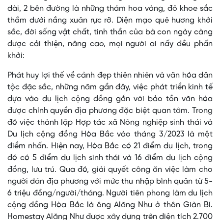
dài, 2 bên đường là những thảm hoa vàng, đỏ khoe sắc
thắm dưới nắng xuân rực rỡ. Diện mạo quê hương khởi
sắc, đời sống vật chất, tinh thần của bà con ngày càng
được cải thiện, nâng cao, mọi người ai nấy đều phấn
khởi:
Phát huy lợi thế về cảnh đẹp thiên nhiên và văn hóa dân
tộc đặc sắc, những năm gần đây, việc phát triển kinh tế
dựa vào du lịch cộng đồng gắn với bảo tồn văn hóa
được chính quyền địa phương đặc biệt quan tâm. Trong
đó việc thành lập Hợp tác xã Nông nghiệp sinh thái và
Du lịch cộng đồng Hòa Bắc vào tháng 3/2023 là một
điểm nhấn. Hiện nay, Hòa Bắc có 21 điểm du lịch, trong
đó có 5 điểm du lịch sinh thái và 16 điểm du lịch cộng
đồng, lưu trú. Qua đó, giải quyết công ăn việc làm cho
người dân địa phương với mức thu nhập bình quân từ 5-
6 triệu đồng/người/tháng. Người tiên phong làm du lịch
cộng đồng Hòa Bắc là ông Alăng Như ở thôn Giàn Bí.
Homestay Alăng Như được xây dựng trên diện tích 2.700