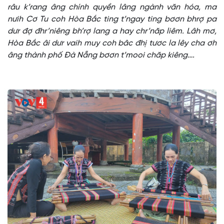
râu k’rang âng chính quyền lâng ngành văn hóa, ma
nưih Cơ Tu coh Hòa Bắc ting t’ngay ting bơơn bhrợ pa
dưr đợ đhr’niêng bh’rợ lang a hay chr’năp liêm. Lâh mơ,
Hòa Bắc âi dưr vaih muy coh bâc đhị tươc la lêy cha ơh
âng thành phố Đà Nẵng bơơn t’mooi chăp kiêng….