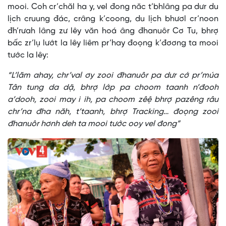
mooi. Coh cr’chăl ha y, vel đong năc t’bhlâng pa dưr du
lịch cruung đác, crâng k’coong, du lịch bhươl cr’noon
đh’rưah lâng zư lêy văn hoá âng đhanuôr Cơ Tu, bhrợ
bấc zr’lụ lướt la lêy liêm pr’hay đoọng k’đơơng ta mooi
tước la lêy:
“L’lăm ahay, chr’val ơy zooi đhanuôr pa dưr cớ pr’múa
Tân tung da dặ, bhrợ lớp pa choom taanh n’đooh
a’dooh, zooi may i ih, pa choom zêệ bhrợ pazêng râu
chr’na đha năh, t’taanh, bhrợ Tracking… đoọng zooi
đhanuôr hơnh deh ta mooi tước ooy vel đong”