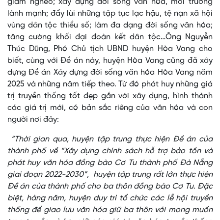
giảm nghèo; xây dựng đời sống văn hóa, môi trường
lành mạnh; đẩy lùi những tập tục lạc hậu, tệ nạn xã hội
vùng dân tộc thiểu số; làm đa dạng đời sống văn hóa;
tăng cường khối đại đoàn kết dân tộc…Ông Nguyễn
Thúc Dũng, Phó Chủ tịch UBND huyện Hòa Vang cho
biết, cùng với Đề án này, huyện Hòa Vang cũng đã xây
dựng Đề án Xây dựng đời sống văn hóa Hòa Vang năm
2025 và những năm tiếp theo. Từ đó phát huy những giá
trị truyền thống tốt đẹp gắn với xây dựng, hình thành
các giá trị mới, có bản sắc riêng của văn hóa và con
người nơi đây:
“Thời gian qua, huyện tập trung thực hiện Đề án của
thành phố về “Xây dựng chính sách hỗ trợ bảo tồn và
phát huy văn hóa đồng bào Cơ Tu thành phố Đà Nẵng
giai đoạn 2022-2030”, huyện tập trung rất lớn thực hiện
Đề án của thành phố cho ba thôn đồng bào Cơ Tu. Đặc
biệt, hàng năm, huyện duy trì tổ chức các lễ hội truyền
thống để giao lưu văn hóa giữ ba thôn với mong muốn