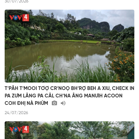
30/07/2026
T’PÂH T’MOOI TƠỢ CR’NOỌ BH’RỢ BEH A XIU, CHECK IN
PA ZƯM LÂNG PA CÂL CH’NA ÂNG MANƯIH ACOON
COH ĐHỊ NÀ PHỪM
24/07/2026