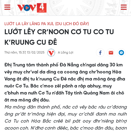
LƯỚT LA LÂY LÂNG PA XƯL (DU LỊCH ĐÓ ĐÂY)
LƯỚT LÊY CR’NOON CƠ TU CO TU
K’RUUNG CU ĐÊ
Thứ năm, 15:37, 13/02/2025
A Lăng Lợi
Đhị Trung tâm thành phố Đà Nẵng ch’ngai dâng 30 km
vêy muy chr’val da ding ca coong âng chr’hoong Hòa
Vang ăt đhị tu k’ruung Cu Đê năc đhị ma mông âng đha
nuôr Cơ Tu. Bâc c’moo zêl pănh a râp abhuy, muy
c’bhuh ma nưih Cơ Tu n’đăh Tây tỉnh Quảng Nam âi chô
ăt ma mông đhị đâu.
Ma mông đăn thành phố, năc cớ vêy bâc râu cr’đơơng
âng pr’ăt tr’mông hiện đại, muy cr’chăl đanh ma nưih
Cơ Tu coh Hòa Bắc crêê bil pât ooy đhr’niêng bh’rợ
acoon coh. N’đhơ cơnh đêêc, bâc c’moo đăn đâu, bơơn