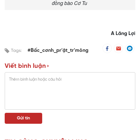
đồng bào Cơ Tu
A Lăng Lợi
#Bấc_cơnh_pr’ặt_tr’mông
Tags:
Viết bình luận