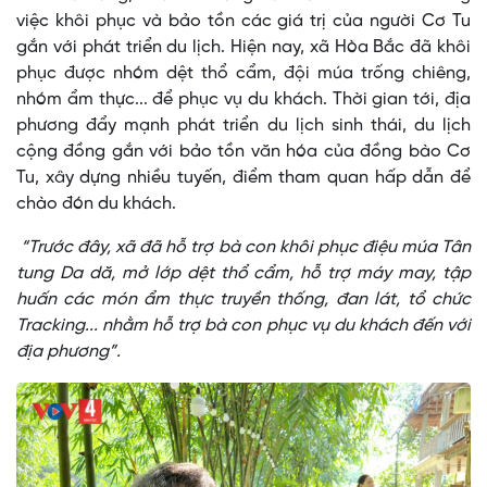
việc khôi phục và bảo tồn các giá trị của người Cơ Tu
gắn với phát triển du lịch. Hiện nay, xã Hòa Bắc đã khôi
phục được nhóm dệt thổ cẩm, đội múa trống chiêng,
nhóm ẩm thực... để phục vụ du khách. Thời gian tới, địa
phương đẩy mạnh phát triển du lịch sinh thái, du lịch
cộng đồng gắn với bảo tồn văn hóa của đồng bào Cơ
Tu, xây dựng nhiều tuyến, điểm tham quan hấp dẫn để
chào đón du khách.
“Trước đây, xã đã hỗ trợ bà con khôi phục điệu múa Tân
tung Da dă, mở lớp dệt thổ cẩm, hỗ trợ máy may, tập
huấn các món ẩm thực truyền thống, đan lát, tổ chức
Tracking... nhằm hỗ trợ bà con phục vụ du khách đến với
địa phương”.