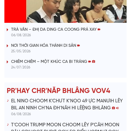
l
VÀI PHÚT DÀNH CHO QUẢNG BÁ
a
TRÀ VÂN – ĐHỊ DA DING CA COONG PRÁ XAY
y
06/08/2026
V
NƠI THỜI GIAN HÓA THÀNH DI SẢN
25/05/2026
i
CHIÊM CHIÊM – MỘT KHÚC CA BI TRÁNG
24/07/2026
d
e
PR'HAY CHR'NĂP BHLÂNG VOV4
o
EL NINO CHOOM K’CHƯT K’NỌO 49 ỰC MANƯIH LÊY
BIL AN NINH CH’NA ĐH’NĂH HI LÊỆNG BHLÂNG
06/08/2026
T’COOH TRUMP MOON CHOOM LÊY P’CĂH MOON