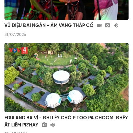
VŨ ĐIỆU ĐẠI NGÀN - ÂM VANG THÁP CỔ
31/07/2026
EDULAND BA VÌ - ĐHỊ LÊY CHÔ P’TOO PA CHOOM, ĐHÊY
ĂT LIÊM PR’HAY