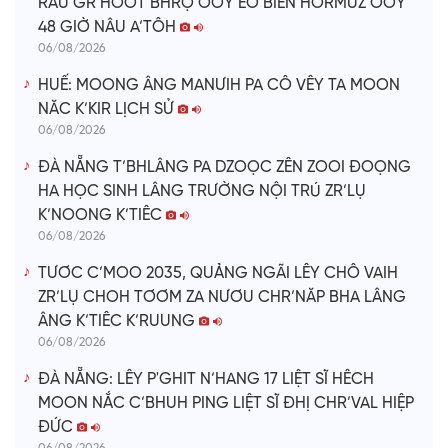
RÂU GR’HOOT BHRỢ OOY EO BIỂN HORMUZ OOY
48 GIỜ NÂU A’TÔH
06/08/2026
HUẾ: MOONG ÂNG MANƯIH PA CÔ VÊY TA MOON
NĂC K’KIR LỊCH SỬ
06/08/2026
ĐÀ NẴNG T’BHLÂNG PA DZOỌC ZÊN ZOOI ĐOỌNG
HA HỌC SINH LÂNG TRƯỜNG NỘI TRÚ ZR’LỤ
K’NOONG K’TIÊC
06/08/2026
TƯƠC C’MOO 2035, QUẢNG NGÃI LÊY CHÔ VAIH
ZR’LỤ CHOH TƠƠM ZA NƯƠU CHR’NĂP BHA LÂNG
ÂNG K’TIÊC K’RUUNG
06/08/2026
ĐÀ NẴNG: LÊY P'GHIT N’HANG 17 LIỆT SĨ HÊCH
MOON NẮC C’BHUH PING LIỆT SĨ ĐHỊ CHR’VAL HIỆP
ĐỨC