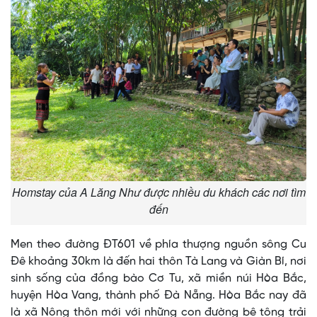
Homstay của A Lăng Như được nhiều du khách các nơi tìm
đến
Men theo đường ĐT601 về phía thượng nguồn sông Cu
Đê khoảng 30km là đến hai thôn Tà Lang và Giàn Bí, nơi
sinh sống của đồng bào Cơ Tu, xã miền núi Hòa Bắc,
huyện Hòa Vang, thành phố Đà Nẵng. Hòa Bắc nay đã
là xã Nông thôn mới với những con đường bê tông trải