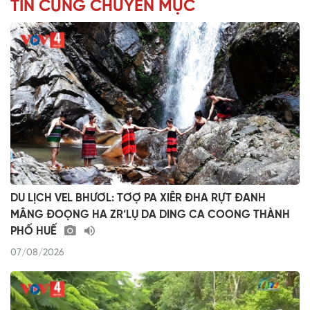
TIN CÙNG CHUYÊN MỤC
DU LỊCH VEL BHƯƠL: TƠỢ PA XIÊR ĐHA RỰT ĐANH
MÂNG ĐOỌNG HA ZR’LỤ DA DING CA COONG THÀNH
PHỐ HUẾ
07/08/2026