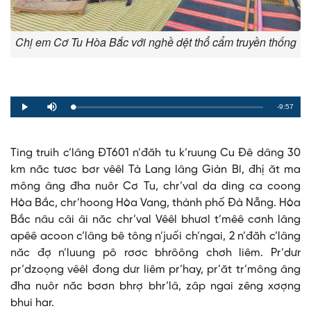
Chị em Cơ Tu Hòa Bắc với nghề dệt thổ cẩm truyền thống
Remaining
-9:57
Loaded
:
Progress
:
Play
Mute
0%
0%
Time
Ting truih c’lâng ĐT601 n’đăh tu k’ruung Cu Đê dâng 30
km năc tươc bơr vêêl Tà Lang lâng Giàn Bí, đhị ăt ma
mông âng đha nuôr Cơ Tu, chr’val da ding ca coong
Hòa Bắc, chr’hoong Hòa Vang, thành phố Đà Nẵng. Hòa
Bắc nâu câi âi năc chr’val Vêêl bhươl t’mêê cơnh lâng
apêê acoon c’lâng bê tông n’juối ch’ngai, 2 n’đăh c’lâng
năc đợ n’luung pô rơơc bhrôông chơh liêm. Pr’dưr
pr’dzoọng vêêl đong dưr liêm pr’hay, pr’ăt tr’mông âng
đha nuôr năc bơơn bhrợ bhr’lâ, zâp ngai zêng xơợng
bhui har.