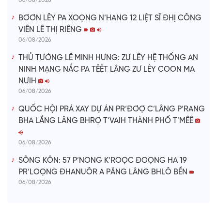
06/08/2026
BƠƠN LÊY PA XOỌNG N’HANG 12 LIỆT SĨ ĐHỊ CÔNG
VIÊN LÊ THỊ RIÊNG
06/08/2026
THỦ TƯỚNG LÊ MINH HƯNG: ZƯ LÊY HỆ THỐNG AN
NINH MẠNG NẮC PA TÊỆT LÂNG ZƯ LÊY COON MA
NƯIH
06/08/2026
QUỐC HỘI PRÁ XAY DỰ ÁN PR’ĐƠỢ C’LÂNG P’RANG
BHA LẦNG LÂNG BHRỢ T’VAIH THÀNH PHỐ T’MÊÊ
06/08/2026
SÔNG KÔN: 57 P’NONG K’ROỌC ĐOỌNG HA 19
PR’LOỌNG ĐHANUÔR A PĂNG LÂNG BHLÔ BỀN
06/08/2026