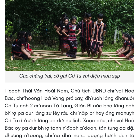
Các chàng trai, cô gái Cơ Tu vui điệu múa sạp
T’cooh Thái Văn Hoài Nam, Chủ tịch UBND chr’val Hoà
Băc, chr’hoong Hoà Vang prá xay, đh’rưah lâng đhanuôr
Cơ Tu coh 2 cr’noon Tà Lang, Giàn Bí năc bha lâng coh
bh’rợ pa dưr lâng zư lêy râu chr’năp pr’hay âng manuyh
Cơ Tu đh’rưah lâng pa dưr du lịch. Xoọc đâu, chr’val Hoà
Bắc ơy pa dưr bh’rợ tanh n’đooh a’dooh, tân tung da dặ,
đhưưng n’toong, chr’na đha năh… đoọng hơnh deh ta