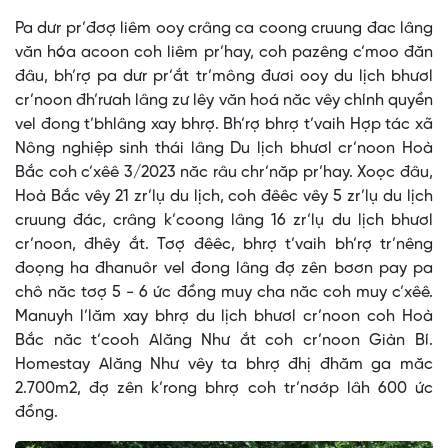
Pa dưr pr’đơợ liêm ooy crâng ca coong cruung đac lâng
văn hóa acoon coh liêm pr’hay, coh pazêng c’moo đăn
đâu, bh’rợ pa dưr pr’ắt tr’mông đươi ooy du lịch bhươl
cr’noon đh’rưah lâng zư lêy văn hoá năc vêy chính quyền
vel đong t’bhlâng xay bhrợ. Bh’rợ bhrợ t’vaih Hợp tác xã
Nông nghiệp sinh thái lâng Du lịch bhươl cr’noon Hoà
Bắc coh c’xêê 3/2023 năc râu chr’năp pr’hay. Xoọc đâu,
Hoà Bắc vêy 21 zr’lụ du lịch, coh đêêc vêy 5 zr’lụ du lịch
cruung đác, crâng k’coong lâng 16 zr’lụ du lịch bhươl
cr’noon, đhêy ắt. Tơợ đêêc, bhrợ t’vaih bh’rợ tr’nêng
đoọng ha đhanuôr vel đong lâng đợ zên bơơn pay pa
chô năc tơợ 5 - 6 ức đồng muy cha năc coh muy c’xêê.
Manuyh l’lăm xay bhrợ du lịch bhươl cr’noon coh Hoà
Bắc năc t’cooh Alăng Như ắt coh cr’noon Giàn Bí.
Homestay Alăng Như vêy ta bhrợ đhị đhăm ga măc
2.700m2, đợ zên k’rong bhrợ coh tr’nơớp lâh 600 ức
đồng.