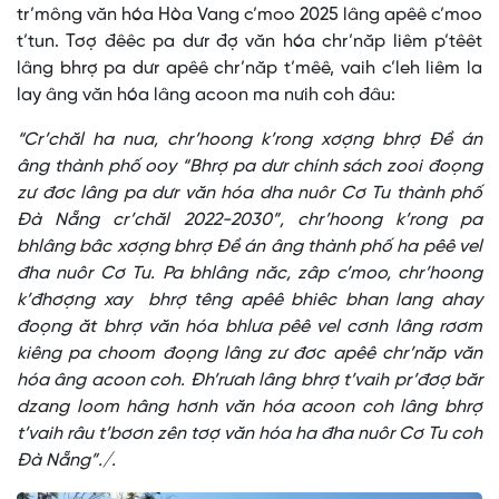
tr’mông văn hóa Hòa Vang c’moo 2025 lâng apêê c’moo
t’tun. Tơợ đêêc pa dưr đợ văn hóa chr’năp liêm p’têêt
lâng bhrợ pa dưr apêê chr’năp t’mêê, vaih c’leh liêm la
lay âng văn hóa lâng acoon ma nưih coh đâu:
“Cr’chăl ha nua, chr’hoong k’rong xơợng bhrợ Đề án
âng thành phố ooy “Bhrợ pa dưr chính sách zooi đoọng
zư đơc lâng pa dưr văn hóa dha nuôr Cơ Tu thành phố
Đà Nẵng cr’chăl 2022-2030”, chr’hoong k’rong pa
bhlâng bâc xơợng bhrợ Đề án âng thành phố ha pêê vel
đha nuôr Cơ Tu. Pa bhlâng năc, zâp c’moo, chr’hoong
k’đhơợng xay bhrợ têng apêê bhiêc bhan lang ahay
đoọng ăt bhrợ văn hóa bhlưa pêê vel cơnh lâng rơơm
kiêng pa choom đoọng lâng zư đơc apêê chr’năp văn
hóa âng acoon coh. Đh’rưah lâng bhrợ t’vaih pr’đơợ băr
dzang loom hâng hơnh văn hóa acoon coh lâng bhrợ
t’vaih râu t’bơơn zên tơợ văn hóa ha đha nuôr Cơ Tu coh
Đà Nẵng”./.