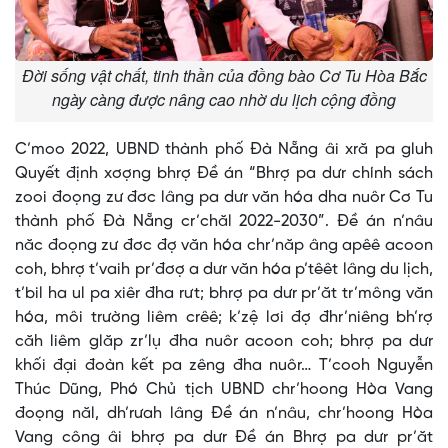
Đời sống vật chất, tinh thần của đồng bào Cơ Tu Hòa Bắc
ngày càng được nâng cao nhờ du lịch cộng đồng
C’moo 2022, UBND thành phố Đà Nẵng âi xră pa gluh
Quyết định xơợng bhrợ Đề án “Bhrợ pa dưr chính sách
zooi đoọng zư đơc lâng pa dưr văn hóa dha nuôr Cơ Tu
thành phố Đà Nẵng cr’chăl 2022-2030”. Đề án n’nâu
năc đoọng zư đơc đợ văn hóa chr’năp âng apêê acoon
coh, bhrợ t’vaih pr’đơợ a dưr văn hóa p’têêt lâng du lịch,
t’bil ha ul pa xiêr đha rưt; bhrợ pa dưr pr’ăt tr’mông văn
hóa, môi trường liêm crêê; k’zệ lơi đợ đhr’niêng bh’rợ
căh liêm glăp zr’lụ đha nuôr acoon coh; bhrợ pa dưr
khối đại đoàn kết pa zêng đha nuôr… T’cooh Nguyễn
Thúc Dũng, Phó Chủ tịch UBND chr’hoong Hòa Vang
đoọng năl, dh’rưah lâng Đề án n’nâu, chr’hoong Hòa
Vang công âi bhrợ pa dưr Đề án Bhrợ pa dưr pr’ăt