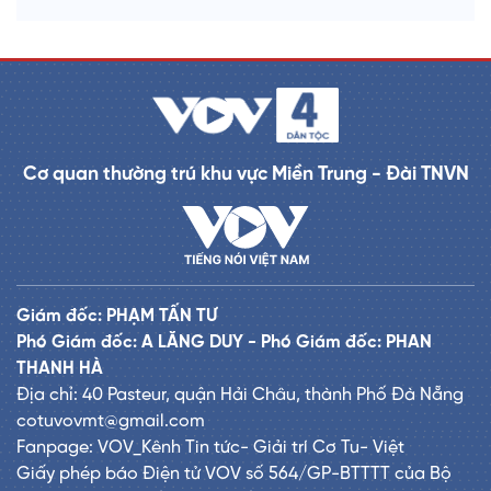
Cơ quan thường trú khu vực Miền Trung - Đài TNVN
Giám đốc: PHẠM TẤN TƯ
Phó Giám đốc: A LĂNG DUY - Phó Giám đốc: PHAN
THANH HÀ
Địa chỉ: 40 Pasteur, quận Hải Châu, thành Phố Đà Nẵng
cotuvovmt@gmail.com
Fanpage: VOV_Kênh Tin tức- Giải trí Cơ Tu- Việt
Giấy phép báo Điện tử VOV số 564/GP-BTTTT của Bộ