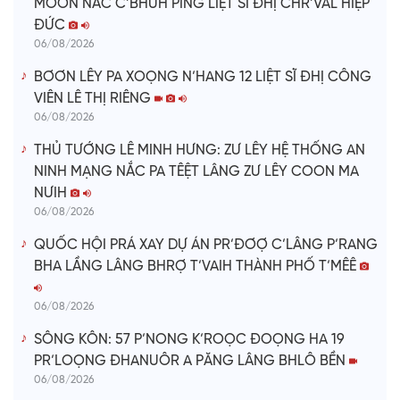
MOON NẮC C’BHUH PING LIỆT SĨ ĐHỊ CHR’VAL HIỆP
ĐỨC
06/08/2026
BƠƠN LÊY PA XOỌNG N’HANG 12 LIỆT SĨ ĐHỊ CÔNG
VIÊN LÊ THỊ RIÊNG
06/08/2026
THỦ TƯỚNG LÊ MINH HƯNG: ZƯ LÊY HỆ THỐNG AN
NINH MẠNG NẮC PA TÊỆT LÂNG ZƯ LÊY COON MA
NƯIH
06/08/2026
QUỐC HỘI PRÁ XAY DỰ ÁN PR’ĐƠỢ C’LÂNG P’RANG
BHA LẦNG LÂNG BHRỢ T’VAIH THÀNH PHỐ T’MÊÊ
06/08/2026
SÔNG KÔN: 57 P’NONG K’ROỌC ĐOỌNG HA 19
PR’LOỌNG ĐHANUÔR A PĂNG LÂNG BHLÔ BỀN
06/08/2026