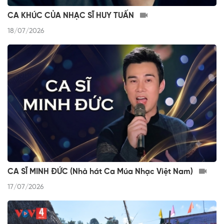
CA KHÚC CỦA NHẠC SĨ HUY TUẤN
18/07/2026
CA SĨ MINH ĐỨC (Nhà hát Ca Múa Nhạc Việt Nam)
17/07/2026