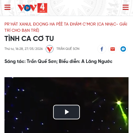
PR’HÁT XANUL ĐOỌNG HA PÊÊ TA ĐHÂM C’MOR (CA NHẠC- GIẢI
TRÍ CHO BẠN TRẺ)
TÌNH CA CƠ TU
Thứ tư, 16:28, 27/05/2026
TRẦN QUẾ SƠN
Sáng tác: Trần Quế Sơn; Biểu diễn: A Lăng Ngước
Play
Video