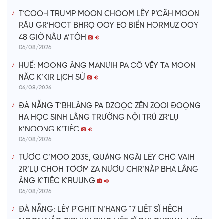
T’COOH TRUMP MOON CHOOM LÊY P’CĂH MOON
RÂU GR’HOOT BHRỢ OOY EO BIỂN HORMUZ OOY
48 GIỜ NÂU A’TÔH
06/08/2026
HUẾ: MOONG ÂNG MANƯIH PA CÔ VÊY TA MOON
NĂC K’KIR LỊCH SỬ
06/08/2026
ĐÀ NẴNG T’BHLÂNG PA DZOỌC ZÊN ZOOI ĐOỌNG
HA HỌC SINH LÂNG TRƯỜNG NỘI TRÚ ZR’LỤ
K’NOONG K’TIÊC
06/08/2026
TƯƠC C’MOO 2035, QUẢNG NGÃI LÊY CHÔ VAIH
ZR’LỤ CHOH TƠƠM ZA NƯƠU CHR’NĂP BHA LÂNG
ÂNG K’TIÊC K’RUUNG
06/08/2026
ĐÀ NẴNG: LÊY P'GHIT N’HANG 17 LIỆT SĨ HÊCH