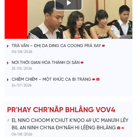
P
l
VÀI PHÚT DÀNH CHO QUẢNG BÁ
a
TRÀ VÂN – ĐHỊ DA DING CA COONG PRÁ XAY
y
06/08/2026
V
NƠI THỜI GIAN HÓA THÀNH DI SẢN
25/05/2026
i
CHIÊM CHIÊM – MỘT KHÚC CA BI TRÁNG
24/07/2026
d
e
PR'HAY CHR'NĂP BHLÂNG VOV4
o
EL NINO CHOOM K’CHƯT K’NỌO 49 ỰC MANƯIH LÊY
BIL AN NINH CH’NA ĐH’NĂH HI LÊỆNG BHLÂNG
06/08/2026