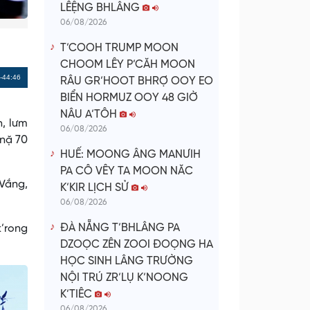
LÊỆNG BHLÂNG
06/08/2026
T’COOH TRUMP MOON
CHOOM LÊY P’CĂH MOON
Remaining
-44:46
RÂU GR’HOOT BHRỢ OOY EO
BIỂN HORMUZ OOY 48 GIỜ
Time
NÂU A’TÔH
h, lưm
06/08/2026
’nặ 70
HUẾ: MOONG ÂNG MANƯIH
PA CÔ VÊY TA MOON NĂC
Vắng,
K’KIR LỊCH SỬ
06/08/2026
ĐÀ NẴNG T’BHLÂNG PA
k’rong
DZOỌC ZÊN ZOOI ĐOỌNG HA
HỌC SINH LÂNG TRƯỜNG
NỘI TRÚ ZR’LỤ K’NOONG
K’TIÊC
06/08/2026