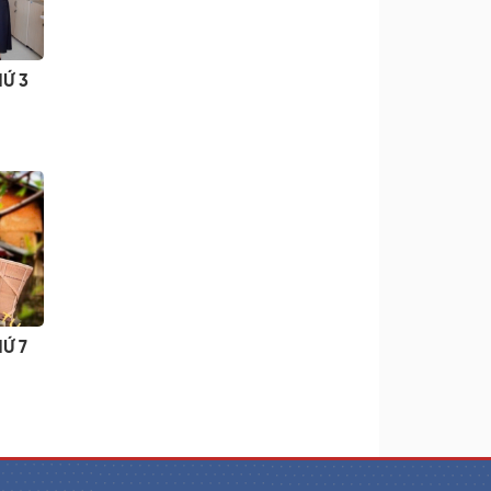
HỨ 3
HỨ 7