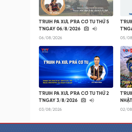
T'RUIH PA XƯL P'RA CƠ TU THỨ 5
T'RUI
T'NGAY 06/8/2026
T'NG
06/08/2026
05/08
T'RUIH PA XƯL P'RA CƠ TU THỨ 2
T'RU
T'NGAY 3/8/2026
NHẬT
03/08/2026
02/08