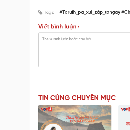
#Tơruih_pa_xul_zâp_tơngay #C
Tags:
Viết bình luận
TIN CÙNG CHUYÊN MỤC