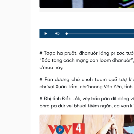
Loaded
:
Progress
:
Play
Mute
0%
0%
# Tơợp ha pruốt, đhanuôr lâng pr’zơc tướ
“Bảo tàng cách mạng coh loom đhanuôr”, đ
c’moo hay.
# Pân đơơng chô choh tơơm quế tơợ k’zệ
chr’val Xuân Tầm, chr’hoong Văn Yên, tỉnh
# Đhị tỉnh Đắk Lắk, vêy bấc pân đil đảng 
bhrợ pa dưr vel bhươl tệêm ngăn, ca van k’