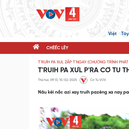
Việt
Tày
CHÊẾC LÊY
T'RUÍH PA XUL ZẤP T'NGAY (CHƯƠNG TRÌNH PHÁ
T'RUIH PA XƯL P'RA CƠ TU T
Thứ hai, 09:13, 10/02/2025
Cơ Tu VOV
Nâu kêi nắc azi xay truih pazêng xa nay pa 