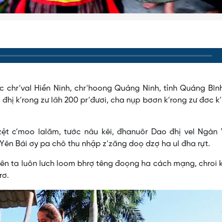
c chr’val Hiền Ninh, chr’hoong Quảng Ninh, tỉnh Quảng Bìn
hị k’rong zư lâh 200 pr’đươi, cha nụp bơơn k’rong zư đơc k
t c’moo lalăm, tước nâu kêi, đhanuôr Dao đhị vel Ngàn 
 Yên Bái ơy pa chô thu nhập z’zăng doọ dzợ ha ul đha rựt.
viên ta luôn lưch loom bhrợ têng đoọng ha cách mạng, chroi 
rơ.