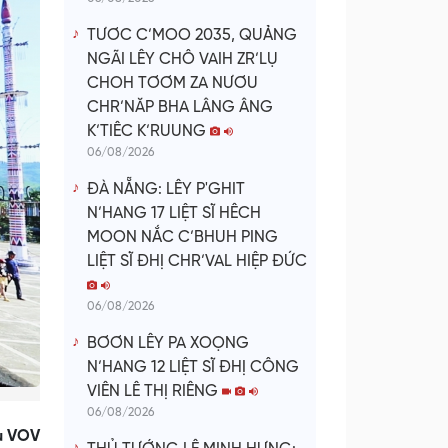
TƯƠC C’MOO 2035, QUẢNG
NGÃI LÊY CHÔ VAIH ZR’LỤ
CHOH TƠƠM ZA NƯƠU
CHR’NĂP BHA LÂNG ÂNG
K’TIÊC K’RUUNG
06/08/2026
ĐÀ NẴNG: LÊY P'GHIT
N’HANG 17 LIỆT SĨ HÊCH
MOON NẮC C’BHUH PING
LIỆT SĨ ĐHỊ CHR’VAL HIỆP ĐỨC
06/08/2026
BƠƠN LÊY PA XOỌNG
N’HANG 12 LIỆT SĨ ĐHỊ CÔNG
VIÊN LÊ THỊ RIÊNG
06/08/2026
u VOV