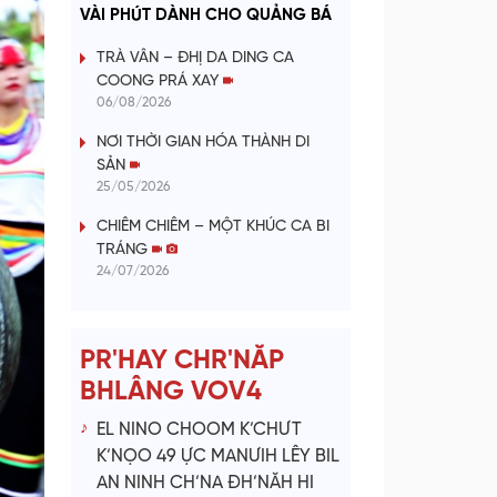
a
VÀI PHÚT DÀNH CHO QUẢNG BÁ
y
TRÀ VÂN – ĐHỊ DA DING CA
COONG PRÁ XAY
V
06/08/2026
NƠI THỜI GIAN HÓA THÀNH DI
i
SẢN
25/05/2026
d
CHIÊM CHIÊM – MỘT KHÚC CA BI
e
TRÁNG
24/07/2026
o
PR'HAY CHR'NĂP
BHLÂNG VOV4
EL NINO CHOOM K’CHƯT
K’NỌO 49 ỰC MANƯIH LÊY BIL
AN NINH CH’NA ĐH’NĂH HI