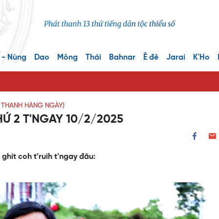
 - Nùng
Dao
Mông
Thái
Bahnar
Ê đê
Jarai
K'Ho
T THANH HÀNG NGÀY)
HỨ 2 T'NGAY 10/2/2025
ghit coh t’ruih t’ngay đâu: