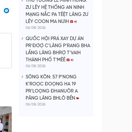
THỦ TƯỚNG LÊ MINH HƯNG:
ZƯ LÊY HỆ THỐNG AN NINH
MẠNG NẮC PA TÊỆT LÂNG ZƯ
LÊY COON MA NƯIH
06/08/2026
QUỐC HỘI PRÁ XAY DỰ ÁN
PR’ĐƠỢ C’LÂNG P’RANG BHA
LẦNG LÂNG BHRỢ T’VAIH
THÀNH PHỐ T’MÊÊ
06/08/2026
SÔNG KÔN: 57 P’NONG
K’ROỌC ĐOỌNG HA 19
PR’LOỌNG ĐHANUÔR A
PĂNG LÂNG BHLÔ BỀN
06/08/2026