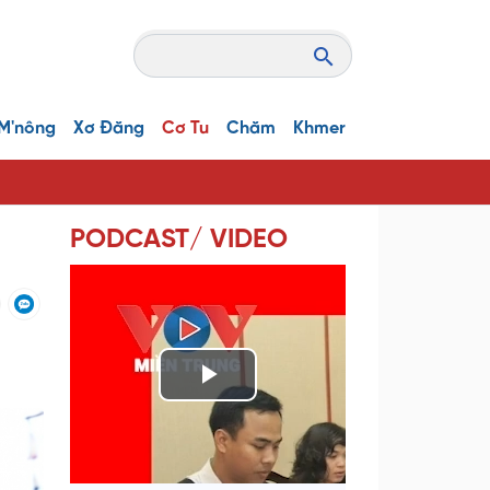
M'nông
Xơ Đăng
Cơ Tu
Chăm
Khmer
PODCAST/ VIDEO
P
l