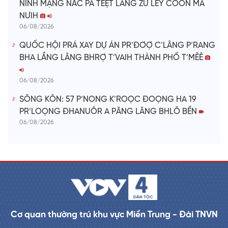
NINH MẠNG NẮC PA TÊỆT LÂNG ZƯ LÊY COON MA
NƯIH
06/08/2026
QUỐC HỘI PRÁ XAY DỰ ÁN PR’ĐƠỢ C’LÂNG P’RANG
BHA LẦNG LÂNG BHRỢ T’VAIH THÀNH PHỐ T’MÊÊ
06/08/2026
SÔNG KÔN: 57 P’NONG K’ROỌC ĐOỌNG HA 19
PR’LOỌNG ĐHANUÔR A PĂNG LÂNG BHLÔ BỀN
06/08/2026
Cơ quan thường trú khu vực Miền Trung - Đài TNVN