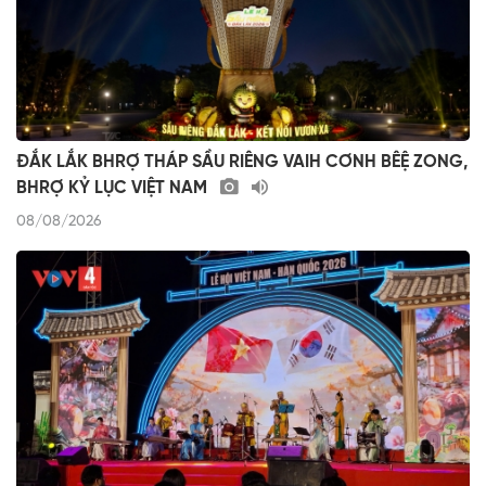
ĐẮK LẮK BHRỢ THÁP SẦU RIÊNG VAIH CƠNH BÊỆ ZONG,
BHRỢ KỶ LỤC VIỆT NAM
08/08/2026