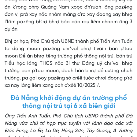
án k’rong bhrợ Quảng Nam xoọc đh’rưah lâng pazêng
đơn vị prá xay năc nhâm mâng c’rơ xay đoọng xay bhrợ
l’lăm pazêng bh’rợ bhrợ báo cáo rau liêm choom âng 3
dự án.
Đhị pr’họp, Phó Chủ tịch UBND thành phố Trần Anh Tuấn
ta đang moon pazêng chr’val bhrợ t’vaih ban p’too
moon Đề án bhrợ têng trường phổ thông nội trú, bán trú
Tiểu học lâng THCS năc Bí thư Đảng uỷ chr’val bhrợ
trưởng ban p’too moon, đơơh hân bhrợ đề cương choh
trường, pa gơi ooy pazêng sở crêê tuớc chroi đoọng p’rá
xa nay lâng liêm xang coh c’xêê 10/2025./.
Đà Nẵng khởi động dự án trường phổ
thông nội trú tại 6 xã biên giới
Ông Trần Anh Tuấn, Phó Chủ tịch UBND thành phố Đà
Nẵng vừa chủ trì họp trực tuyến với lãnh đạo các xã:
Đắc Pring, La Êê, La Dê, Hùng Sơn, Tây Giang, A Vương