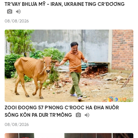
TR’VAY BHLƯA MỸ - IRAN, UKRAINE TING CR’ĐƠƠNG
08/08/2026
ZOOI ĐOỌNG 57 P’NONG C’ROOC HA ĐHA NUÔR
SÔNG KÔN PA DƯR TR’MÔNG
08/08/2026