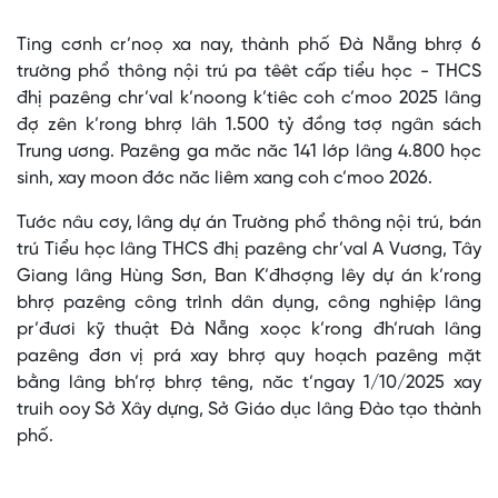
Time
Ting cơnh cr’noọ xa nay, thành phố Đà Nẵng bhrợ 6
trường phổ thông nội trú pa têêt cấp tiểu học - THCS
đhị pazêng chr’val k’noong k’tiêc coh c’moo 2025 lâng
đợ zên k’rong bhrợ lâh 1.500 tỷ đồng tơợ ngân sách
Trung ương. Pazêng ga măc năc 141 lớp lâng 4.800 học
sinh, xay moon đớc năc liêm xang coh c’moo 2026.
Tước nâu cơy, lâng dự án Trường phổ thông nội trú, bán
trú Tiểu học lâng THCS đhị pazêng chr’val A Vương, Tây
Giang lâng Hùng Sơn, Ban K’đhơợng lêy dự án k’rong
bhrợ pazêng công trình dân dụng, công nghiệp lâng
pr’đươi kỹ thuật Đà Nẵng xoọc k’rong đh’rưah lâng
pazêng đơn vị prá xay bhrợ quy hoạch pazêng mặt
bằng lâng bh’rợ bhrợ têng, năc t’ngay 1/10/2025 xay
truih ooy Sở Xây dựng, Sở Giáo dục lâng Đào tạo thành
phố.