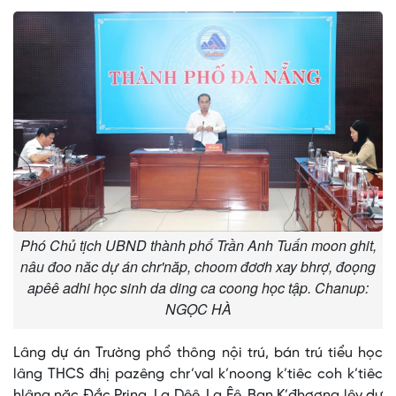
Phó Chủ tịch UBND thành phố Trần Anh Tuấn moon ghit,
nâu đoo năc dự án chr'năp, choom đơơh xay bhrợ, đoọng
apêê adhi học sinh da ding ca coong học tập. Chanup:
NGỌC HÀ
Lâng dự án Trường phổ thông nội trú, bán trú tiểu học
lâng THCS đhị pazêng chr’val k’noong k’tiêc coh k’tiêc
hlâng năc Đắc Pring, La Dêê, La Êê, Ban K’đhơợng lêy dự