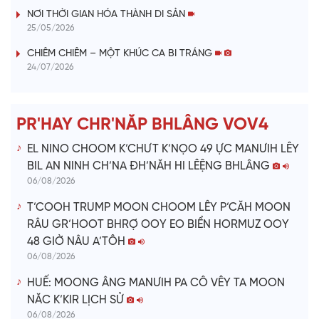
V
NƠI THỜI GIAN HÓA THÀNH DI SẢN
25/05/2026
i
CHIÊM CHIÊM – MỘT KHÚC CA BI TRÁNG
24/07/2026
d
e
PR'HAY CHR'NĂP BHLÂNG VOV4
o
EL NINO CHOOM K’CHƯT K’NỌO 49 ỰC MANƯIH LÊY
BIL AN NINH CH’NA ĐH’NĂH HI LÊỆNG BHLÂNG
06/08/2026
T’COOH TRUMP MOON CHOOM LÊY P’CĂH MOON
RÂU GR’HOOT BHRỢ OOY EO BIỂN HORMUZ OOY
48 GIỜ NÂU A’TÔH
06/08/2026
HUẾ: MOONG ÂNG MANƯIH PA CÔ VÊY TA MOON
NĂC K’KIR LỊCH SỬ
06/08/2026