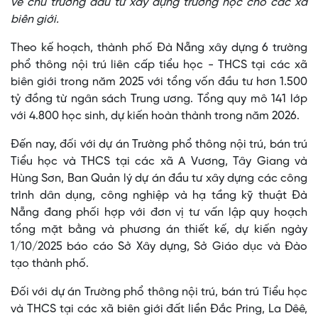
về chủ trương đầu tư xây dựng trường học cho các xã
biên giới.
Theo kế hoạch, thành phố Đà Nẵng xây dựng 6 trường
phổ thông nội trú liên cấp tiểu học - THCS tại các xã
biên giới trong năm 2025 với tổng vốn đầu tư hơn 1.500
tỷ đồng từ ngân sách Trung ương. Tổng quy mô 141 lớp
với 4.800 học sinh, dự kiến hoàn thành trong năm 2026.
Đến nay, đối với dự án Trường phổ thông nội trú, bán trú
Tiểu học và THCS tại các xã A Vương, Tây Giang và
Hùng Sơn, Ban Quản lý dự án đầu tư xây dựng các công
trình dân dụng, công nghiệp và hạ tầng kỹ thuật Đà
Nẵng đang phối hợp với đơn vị tư vấn lập quy hoạch
tổng mặt bằng và phương án thiết kế, dự kiến ngày
1/10/2025 báo cáo Sở Xây dựng, Sở Giáo dục và Đào
tạo thành phố.
Đối với dự án Trường phổ thông nội trú, bán trú Tiểu học
và THCS tại các xã biên giới đất liền Đắc Pring, La Dêê,