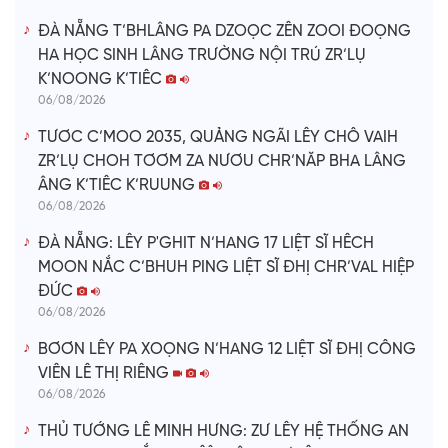
ĐÀ NẴNG T’BHLÂNG PA DZOỌC ZÊN ZOOI ĐOỌNG
HA HỌC SINH LÂNG TRƯỜNG NỘI TRÚ ZR’LỤ
K’NOONG K’TIÊC
06/08/2026
TƯƠC C’MOO 2035, QUẢNG NGÃI LÊY CHÔ VAIH
ZR’LỤ CHOH TƠƠM ZA NƯƠU CHR’NĂP BHA LÂNG
ÂNG K’TIÊC K’RUUNG
06/08/2026
ĐÀ NẴNG: LÊY P'GHIT N’HANG 17 LIỆT SĨ HÊCH
MOON NẮC C’BHUH PING LIỆT SĨ ĐHỊ CHR’VAL HIỆP
ĐỨC
06/08/2026
BƠƠN LÊY PA XOỌNG N’HANG 12 LIỆT SĨ ĐHỊ CÔNG
VIÊN LÊ THỊ RIÊNG
06/08/2026
THỦ TƯỚNG LÊ MINH HƯNG: ZƯ LÊY HỆ THỐNG AN