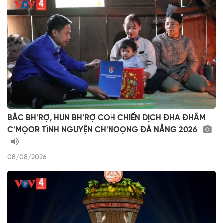
BÂC BH’RỢ, HUN BH’RỢ COH CHIẾN DỊCH ĐHA ĐHÂM
C’MỌOR TÌNH NGUYỆN CH’NOỌNG ĐÀ NẴNG 2026
08/08/2026