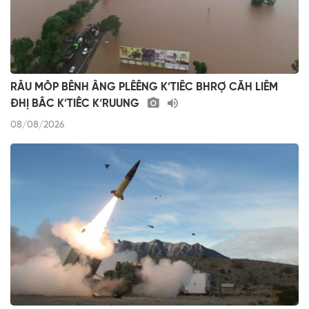
RÂU MÔP BÊNH ÂNG PLÊÊNG K’TIÊC BHRỢ CĂH LIÊM
ĐHỊ BÂC K’TIÊC K’RUUNG
08/08/2026