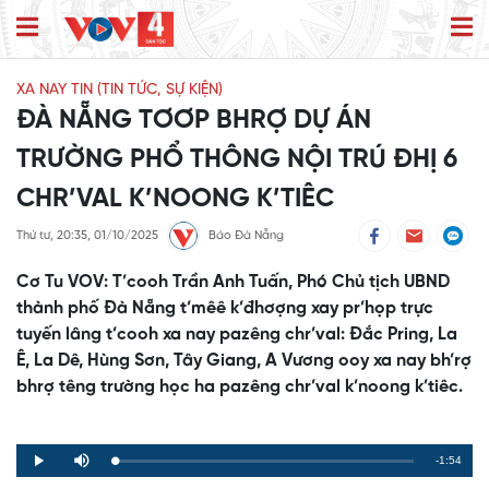
XA NAY TIN (TIN TỨC, SỰ KIỆN)
ĐÀ NẴNG TƠƠP BHRỢ DỰ ÁN
TRƯỜNG PHỔ THÔNG NỘI TRÚ ĐHỊ 6
CHR’VAL K’NOONG K’TIÊC
Thứ tư, 20:35, 01/10/2025
Báo Đà Nẵng
Cơ Tu VOV: T’cooh Trần Anh Tuấn, Phó Chủ tịch UBND
thành phố Đà Nẵng t’mêê k’đhơợng xay pr’họp trực
tuyến lâng t’cooh xa nay pazêng chr’val: Đắc Pring, La
Ê, La Dê, Hùng Sơn, Tây Giang, A Vương ooy xa nay bh’rợ
bhrợ têng trường học ha pazêng chr’val k’noong k’tiêc.
Remaining
-1:54
Loaded
:
Progress
:
Play
Mute
0%
0%