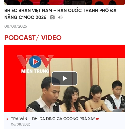
BHIÊC BHAN VIỆT NAM – HÀN QUỐC THÀNH PHỐ ĐÀ
NẴNG C’MOO 2026
08/08/2026
PODCAST/ VIDEO
P
l
VÀI PHÚT DÀNH CHO QUẢNG BÁ
a
TRÀ VÂN – ĐHỊ DA DING CA COONG PRÁ XAY
y
06/08/2026