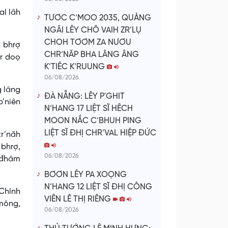
al lâh
TƯƠC C’MOO 2035, QUẢNG
NGÃI LÊY CHÔ VAIH ZR’LỤ
CHOH TƠƠM ZA NƯƠU
a bhrợ
CHR’NĂP BHA LÂNG ÂNG
ôr doọ
K’TIÊC K’RUUNG
06/08/2026
g lâng
ĐÀ NẴNG: LÊY P'GHIT
p’niên
N’HANG 17 LIỆT SĨ HÊCH
MOON NẮC C’BHUH PING
LIỆT SĨ ĐHỊ CHR’VAL HIỆP ĐỨC
zr’năh
 bhrợ,
06/08/2026
 đhâm
BƠƠN LÊY PA XOỌNG
N’HANG 12 LIỆT SĨ ĐHỊ CÔNG
 Chính
VIÊN LÊ THỊ RIÊNG
’mông,
06/08/2026