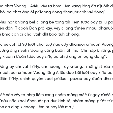
a bhrợ Voong - Ariêu vêy ta bhrợ liêm xang lâng đợ n’juôih d
chô, pa bhrợ âng 61 pr’loọng đong đhanuôr coh vel đong”.
ui har bhlâng bêl c’lâng bê tông tih liêm tước ooy zr’lụ p
yên đán. T’cooh Don prá xay, vêy c’lâng t’mêê n’nâu, đhanu
 bhrợ coh cr’chăl vaih đhí boo, tuh bhlong.
crêê coh bh’rợ lướt chô, tơợ nâu cơy đhanuôr cr’noon Voon
đơơng âng r’veh r’đoong công buôn lâh mơ. Chr’năp bhlâng, 
g k’conh k’căn tước ooy zr’lụ pa bhrợ âng pr’loọng đong”.
ảng uỷ chr’val Tr’Hy, chr’hoong Tây Giang, n’năl ghít râu 
coh bơr cr’noon Voong lâng Ariêu đoo bêl lướt ooy zr’lụ pa
điện Tr’Hy, chính quyền zooi pr’đươi, pazao ooy đoàn đha
’mêê năc vêy ta bhrợ liêm xang nhâm mâng crêê t’ngay c’xêê.
’nâu năc zooi đhanuôr pa dưr kinh tế, nhâm mâng pr’ắt tr
oon da ding k’coong liêm pr’hay lâh mơ./.