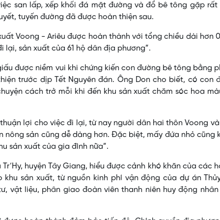
iệc san lấp, xếp khối đá mặt đường và đổ bê tông gặp rất
 huyết, tuyến đường đã được hoàn thiện sau.
xuất Voong - Ariêu được hoàn thành với tổng chiều dài hơn 
 lại, sản xuất của 61 hộ dân địa phương”.
iấu được niềm vui khi chứng kiến con đường bê tông bằng 
hiện trước dịp Tết Nguyên đán. Ông Don cho biết, có con 
chuyện cách trở mỗi khi đến khu sản xuất chăm sóc hoa mà
uận lợi cho việc đi lại, từ nay người dân hai thôn Voong và
ển nông sản cũng dễ dàng hơn. Đặc biệt, mấy đứa nhỏ cũng
khu sản xuất của gia đình nữa”.
ã Tr’Hy, huyện Tây Giang, hiểu được cảnh khó khăn của các 
ào khu sản xuất, từ nguồn kinh phí vận động của dự án Thủ
 tư, vật liệu, phân giao đoàn viên thanh niên huy động nhâ