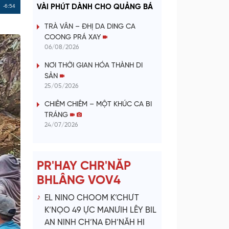
a
Remaining
-6:54
VÀI PHÚT DÀNH CHO QUẢNG BÁ
y
Time
TRÀ VÂN – ĐHỊ DA DING CA
COONG PRÁ XAY
V
06/08/2026
NƠI THỜI GIAN HÓA THÀNH DI
i
SẢN
25/05/2026
d
CHIÊM CHIÊM – MỘT KHÚC CA BI
e
TRÁNG
24/07/2026
o
PR'HAY CHR'NĂP
BHLÂNG VOV4
EL NINO CHOOM K’CHƯT
K’NỌO 49 ỰC MANƯIH LÊY BIL
AN NINH CH’NA ĐH’NĂH HI