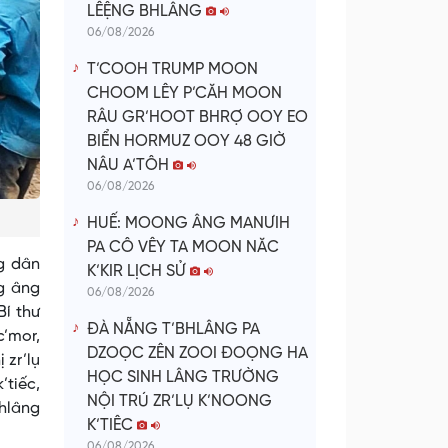
LÊỆNG BHLÂNG
06/08/2026
T’COOH TRUMP MOON
CHOOM LÊY P’CĂH MOON
RÂU GR’HOOT BHRỢ OOY EO
BIỂN HORMUZ OOY 48 GIỜ
NÂU A’TÔH
06/08/2026
HUẾ: MOONG ÂNG MANƯIH
PA CÔ VÊY TA MOON NĂC
g dân
K’KIR LỊCH SỬ
ng âng
06/08/2026
Bí thư
ĐÀ NẴNG T’BHLÂNG PA
c’mor,
DZOỌC ZÊN ZOOI ĐOỌNG HA
 zr’lụ
HỌC SINH LÂNG TRƯỜNG
’tiếc,
NỘI TRÚ ZR’LỤ K’NOONG
bhlâng
K’TIÊC
06/08/2026