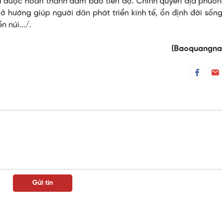
i được hoàn thành đảm bảo tiến độ. Chính quyền địa phươn
ở hướng giúp người dân phát triển kinh tế, ổn định đời sốn
 núi.../.
(Baoquangnam