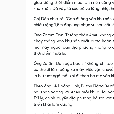
giao đúng thời điểm mưa lạnh nên công v
khó khăn. Dù vậy, từ sức trẻ và lòng nhiệt
Chị Đếp chia sẻ: “Con đường vào khu sản 
chiều rộng 1,5m đáp ứng phục vụ nhu cầu đi
Ông Zơrâm Don, Trưởng thôn Ariêu không g
chạy thẳng vào khu sản xuất được hoàn t
mới này, người dân địa phương không lo 
thời điểm mưa lũ.
Ông Zơrâm Don bộc bạch: “Không chỉ tạo th
có thể đi làm bằng xe máy, việc vận chuy
lo bị trượt ngã mỗi khi đi theo ba mẹ vào 
Theo ông Lê Hoàng Linh, Bí thư Đảng ủy x
hai thôn Voong và Ariêu mỗi khi đi lại v
Tr’Hy, chính quyền địa phương hỗ trợ vật
triển khai làm đường.