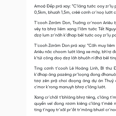
Amoó Đếp prá xay: “C’lâng tước ooy zr’lụ p
0,5km, bhưah 1,5m, crêê cơnh cr’noọ lướt 
T’cooh Zơrâm Don, Trưởng cr’noon Ariêu bh
vêy ta bhrợ liêm xang l’lăm tước Tết Ngu
dzợ lum zr’năh k’đhap bêl tước ooy zr’lụ pa
T’cooh Zơrâm Don prá xay: “Căh muy liêm 
Ariêu năc choom lướt lâng xe máy, bh’rợ 
k’tứi công doọ dzợ lâh bhuôh n’đhá bêl tin
Ting cơnh t’cooh Lê Hoàng Linh, Bí thư Đ
k’đhap âng pazêng pr’loọng đong đhanuôr 
tơợ zên prặ choi đoọng âng dự án Thuỷ 
c’mor k’rong manuyh bhrợ c’lâng lướt.
Xang cr’chăl t’bhlâng bhrợ têng, c’lâng t
quyền vel đong rơơm kiêng c’lâng t’mêê n
ting t’ngay tr’xăl pr’ắt tr’mông bhươl cr’n