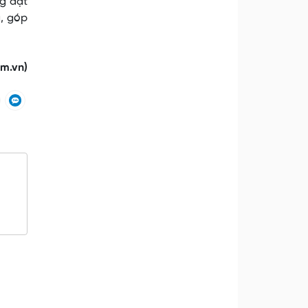
g đặt
g, góp
.vn)