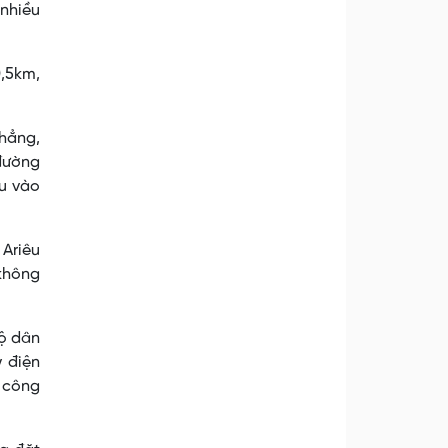
 nhiều
0,5km,
phẳng,
đường
u vào
 Ariêu
 không
hộ dân
y điện
n công