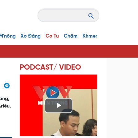
M'nông
Xơ Đăng
Cơ Tu
Chăm
Khmer
PODCAST/ VIDEO
ang,
riêu,
P
l