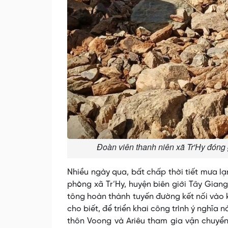
Đoàn viên thanh niên xã Tr'Hy đóng 
Nhiều ngày qua, bất chấp thời tiết mưa lạ
phòng xã Tr’Hy, huyện biên giới Tây Gian
tông hoàn thành tuyến đường kết nối vào k
cho biết, để triển khai công trình ý nghĩa
thôn Voong và Ariêu tham gia vận chuyển,