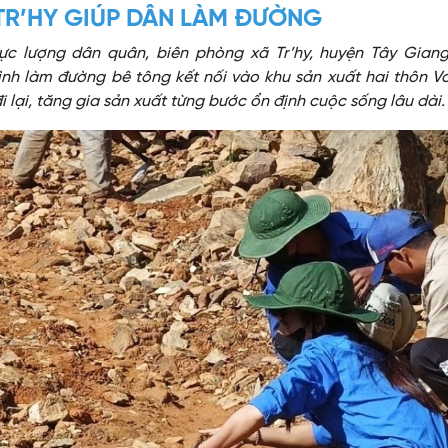
TR’HY GIÚP DÂN LÀM ĐƯỜNG
ực lượng dân quân, biên phòng xã Tr’hy, huyện Tây Giang,
nh làm đường bê tông kết nối vào khu sản xuất hai thôn V
đi lại, tăng gia sản xuất từng bước ổn định cuộc sống lâu dài.