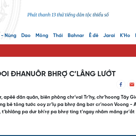
 - Nùng
Dao
Mông
Thái
Bahnar
Ê đê
Jarai
K'Ho
OOI ĐHANUÔR BHRỢ C’LÂNG LƯỚT
, apêê dân quân, biên phòng chr’val Tr’hy, chr’hoong Tây Gi
g bê tông tước ooy zr’lụ pa bhrợ âng bơr cr’noon Voong - A
, t’bhlâng pa dưr bh’rợ pa bhrợ ting t’ngay nhâm mâng pr’ắt