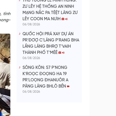
THỦ TƯỚNG LÊ MINH HƯNG:
ZƯ LÊY HỆ THỐNG AN NINH
MẠNG NẮC PA TÊỆT LÂNG ZƯ
 tỉnh
LÊY COON MA NƯIH
oong-
06/08/2026
QUỐC HỘI PRÁ XAY DỰ ÁN
PR’ĐƠỢ C’LÂNG P’RANG BHA
LẦNG LÂNG BHRỢ T’VAIH
THÀNH PHỐ T’MÊÊ
06/08/2026
SÔNG KÔN: 57 P’NONG
K’ROỌC ĐOỌNG HA 19
PR’LOỌNG ĐHANUÔR A
PĂNG LÂNG BHLÔ BỀN
06/08/2026