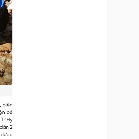
, biên
rộn bê
 Tr’Hy
 dân 2
ụ được