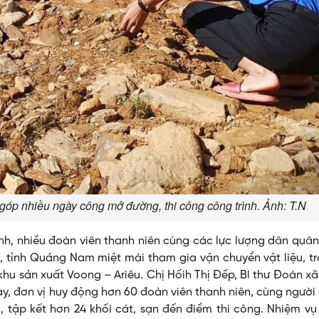
góp nhiều ngày công mở đường, thi công công trình. Ảnh: T.N
nh, nhiều đoàn viên thanh niên cùng các lực lượng dân quân
g, tỉnh Quảng Nam miệt mài tham gia vận chuyển vật liệu, t
hu sản xuất Voong – Ariêu. Chị Hốih Thị Đếp, Bí thư Đoàn xã
 này, đơn vị huy động hơn 60 đoàn viên thanh niên, cùng người
 tập kết hơn 24 khối cát, sạn đến điểm thi công. Nhiệm v