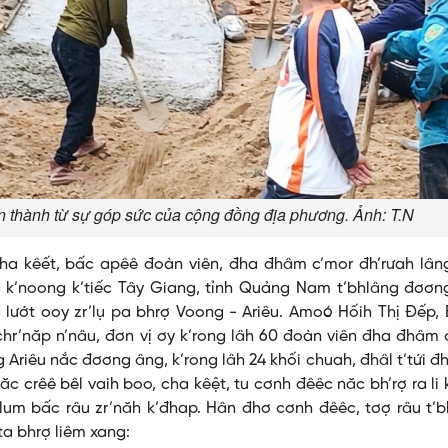
 thành từ sự góp sức của cộng đồng địa phương. Ảnh: T.N
ha kêết, bấc apêê đoàn viên, đha đhâm c’mor đh’rưah lân
ng k’noong k’tiếc Tây Giang, tỉnh Quảng Nam t’bhlâng đơơ
g lướt ooy zr’lụ pa bhrợ Voong - Ariêu. Amoó Hốih Thị Đếp, 
 chr’năp n’nâu, đơn vị ơy k’rong lâh 60 đoàn viên đha đhâm 
Ariêu nắc đơơng âng, k’rong lâh 24 khối chuah, đhâl t’tứi đhị
ăc crêê bêl vaih boo, cha kêệt, tu cơnh đêêc năc bh’rợ ra li k
 lum bấc râu zr’năh k’đhap. Hân đhơ cơnh đêêc, tơợ râu t’
a bhrợ liêm xang: