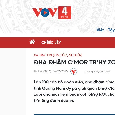
Việt
Tày
CHÊẾC LÊY
XA NAY TIN (TIN TỨC, SỰ KIỆN)
ĐHA ĐHÂM C’MOR TR’HY Z
Thứ tư, 08:59, 05/02/2025
(Baoquangnam.vn)
Lâh 100 cán bộ đoàn viên, đha đhâm c’mor
tỉnh Quảng Nam ơy pa gluh quân bhrợ c’lân
zooi đhanuôr liêm buôn coh bh’rợ lướt chô
tr’mông đanh đươnh.