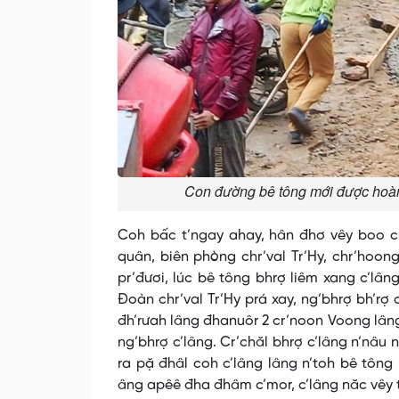
Con đường bê tông mới được hoàn
Coh bấc t’ngay ahay, hân đhơ vêy boo c
quân, biên phòng chr’val Tr’Hy, chr’hoo
pr’đươi, lúc bê tông bhrợ liêm xang c’lân
Đoàn chr’val Tr’Hy prá xay, ng’bhrợ bh’rợ
đh’rưah lâng đhanuôr 2 cr’noon Voong lâng 
ng’bhrợ c’lâng. Cr’chăl bhrợ c’lâng n’nâu n
ra pặ đhâl coh c’lâng lâng n’toh bê tông
âng apêê đha đhâm c’mor, c’lâng năc vêy t