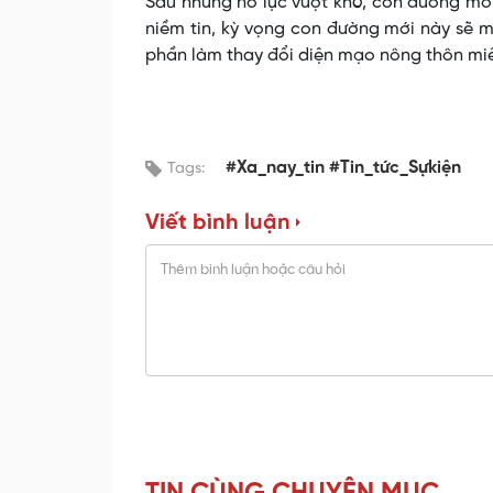
Sau những nỗ lực vượt khó, con đường mớ
niềm tin, kỳ vọng con đường mới này sẽ m
phần làm thay đổi diện mạo nông thôn miền
#Xa_nay_tin #Tin_tức_Sựkiện
Tags:
Viết bình luận