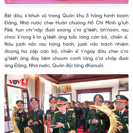
Bêl đâu, k’bhuh vũ trang Quân khu 5 hâng hơnh bơơn
Đảng, Nhà nước cher Huân chương Hồ Chí Minh g’luh
Pêê, hun chr’năp đươi xơợng c’rơ g’lêêh, bh’nơơn, rau
chroi k’rong k’rơ g’lêêh âng bấc lang cán bộ, chiến sĩ.
Nâu jưah năc rau hâng hơnh, jưah năc trách nhiệm
đoọng ha zập cán bộ, chiến sĩ t’ngay đâu cher c’rơ
g’lêêh âng đay liêm choom cơnh lâng c’rơ chăp đươi
âng Đảng, Nhà nước, Quân đội lâng đhanuôr.