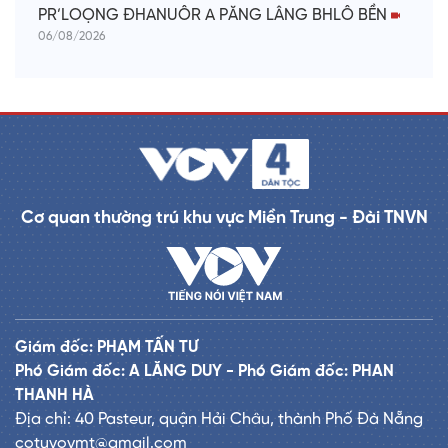
PR’LOỌNG ĐHANUÔR A PĂNG LÂNG BHLÔ BỀN
06/08/2026
Cơ quan thường trú khu vực Miền Trung - Đài TNVN
Giám đốc: PHẠM TẤN TƯ
Phó Giám đốc: A LĂNG DUY - Phó Giám đốc: PHAN
THANH HÀ
Địa chỉ: 40 Pasteur, quận Hải Châu, thành Phố Đà Nẵng
cotuvovmt@gmail.com