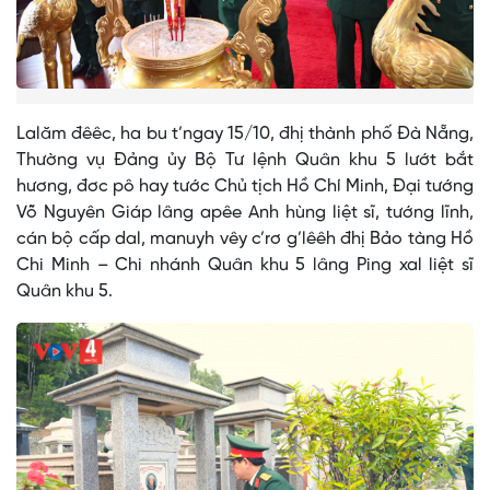
Lalăm đêêc, ha bu t’ngay 15/10, đhị thành phố Đà Nẵng,
Thường vụ Đảng ủy Bộ Tư lệnh Quân khu 5 lướt bắt
hương, đơc pô hay tước Chủ tịch Hồ Chí Minh, Đại tướng
Võ Nguyên Giáp lâng apêe Anh hùng liệt sĩ, tướng lĩnh,
cán bộ cấp dal, manuyh vêy c’rơ g’lêêh đhị Bảo tàng Hồ
Chi Minh – Chi nhánh Quân khu 5 lâng Ping xal liệt sĩ
Quân khu 5.