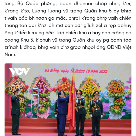
lâng Bộ Quốc phòng, bơơn đhanuôr chăp nher, k’er,
k’rang k’tọ, Lượng lượng vũ trang Quân khu 5 ơy bhrợ
t’vaih bấc bh’nơơn ga mắc, chroi k’rong bhrợ vaih chiến
thắng tân đôr k’rơ lâh mơ coh bơr g’luh zêl a rọp abhuy
âng k’tiếc k’ruung hêê. Tơợ chiến khu a hay coh crâng ca
coong Khu 5, k’bhuh vũ trang Quân khu ơy pạ banh tơợ
zr’năh k’đhap, bhrợ vaih c’rơ grơơ nhọol âng QĐND Việt
Nam.