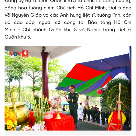
Đảng ủy Bộ Tư lệnh Quân khu 5 tổ chức Lễ dâng hương,
dâng hoa tưởng niệm Chủ tịch Hồ Chí Minh, Đại tướng
Võ Nguyên Giáp và các Anh hùng liệt sĩ, tướng lĩnh, cán
bộ cao cấp, người có công tại Bảo tàng Hồ Chí
Minh - Chi nhánh Quân khu 5 và Nghĩa trang Liệt sĩ
Quân khu 5.