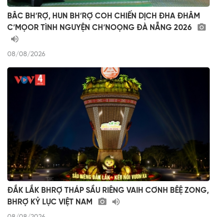
BÂC BH’RỢ, HUN BH’RỢ COH CHIẾN DỊCH ĐHA ĐHÂM
C’MỌOR TÌNH NGUYỆN CH’NOỌNG ĐÀ NẴNG 2026
08/08/2026
ĐẮK LẮK BHRỢ THÁP SẦU RIÊNG VAIH CƠNH BÊỆ ZONG,
BHRỢ KỶ LỤC VIỆT NAM