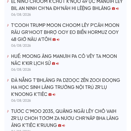
o
EL NINO CHOOM K’CHƯT K’NỌO 49 ỰC MANƯIH LÊY
BIL AN NINH CH’NA ĐH’NĂH HI LÊỆNG BHLÂNG
06/08/2026
T’COOH TRUMP MOON CHOOM LÊY P’CĂH MOON
RÂU GR’HOOT BHRỢ OOY EO BIỂN HORMUZ OOY
48 GIỜ NÂU A’TÔH
06/08/2026
HUẾ: MOONG ÂNG MANƯIH PA CÔ VÊY TA MOON
NĂC K’KIR LỊCH SỬ
06/08/2026
ĐÀ NẴNG T’BHLÂNG PA DZOỌC ZÊN ZOOI ĐOỌNG
HA HỌC SINH LÂNG TRƯỜNG NỘI TRÚ ZR’LỤ
K’NOONG K’TIÊC
06/08/2026
TƯƠC C’MOO 2035, QUẢNG NGÃI LÊY CHÔ VAIH
ZR’LỤ CHOH TƠƠM ZA NƯƠU CHR’NĂP BHA LÂNG
ÂNG K’TIÊC K’RUUNG