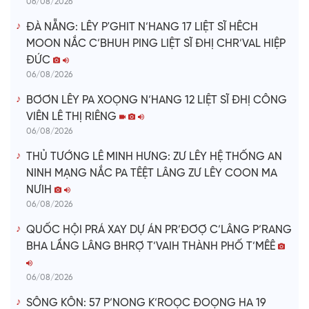
06/08/2026
ĐÀ NẴNG: LÊY P'GHIT N’HANG 17 LIỆT SĨ HÊCH
MOON NẮC C’BHUH PING LIỆT SĨ ĐHỊ CHR’VAL HIỆP
ĐỨC
06/08/2026
BƠƠN LÊY PA XOỌNG N’HANG 12 LIỆT SĨ ĐHỊ CÔNG
VIÊN LÊ THỊ RIÊNG
06/08/2026
THỦ TƯỚNG LÊ MINH HƯNG: ZƯ LÊY HỆ THỐNG AN
NINH MẠNG NẮC PA TÊỆT LÂNG ZƯ LÊY COON MA
NƯIH
06/08/2026
QUỐC HỘI PRÁ XAY DỰ ÁN PR’ĐƠỢ C’LÂNG P’RANG
BHA LẦNG LÂNG BHRỢ T’VAIH THÀNH PHỐ T’MÊÊ
06/08/2026
SÔNG KÔN: 57 P’NONG K’ROỌC ĐOỌNG HA 19