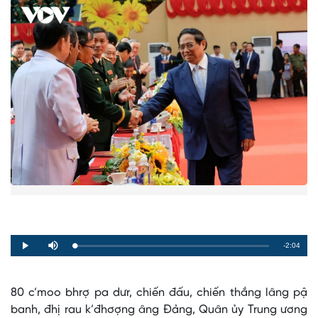
Remaining
-2:04
Loaded
:
Progress
:
Play
Mute
0%
0%
Time
80 c’moo bhrợ pa dưr, chiến đấu, chiến thắng lâng pậ
banh, đhị rau k’đhơợng âng Đảng, Quân ủy Trung ương