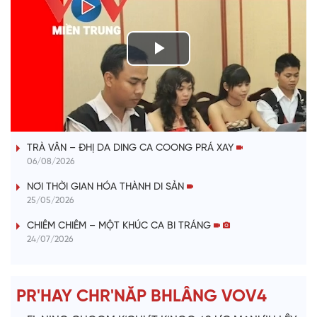
P
l
VÀI PHÚT DÀNH CHO QUẢNG BÁ
a
TRÀ VÂN – ĐHỊ DA DING CA COONG PRÁ XAY
y
06/08/2026
V
NƠI THỜI GIAN HÓA THÀNH DI SẢN
25/05/2026
i
CHIÊM CHIÊM – MỘT KHÚC CA BI TRÁNG
24/07/2026
d
e
PR'HAY CHR'NĂP BHLÂNG VOV4