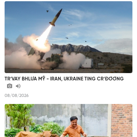
TR’VAY BHLƯA MỸ - IRAN, UKRAINE TING CR’ĐƠƠNG
08/08/2026