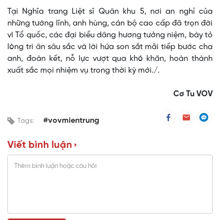
Tại Nghĩa trang Liệt sĩ Quân khu 5, nơi an nghỉ của
những tướng lĩnh, anh hùng, cán bộ cao cấp đã trọn đời
vì Tổ quốc, các đại biểu dâng hương tưởng niệm, bày tỏ
lòng tri ân sâu sắc và lời hứa son sắt mãi tiếp bước cha
anh, đoàn kết, nỗ lực vượt qua khó khăn, hoàn thành
xuất sắc mọi nhiệm vụ trong thời kỳ mới./.
Cơ Tu VOV
#vovmientrung
Tags:
Viết bình luận