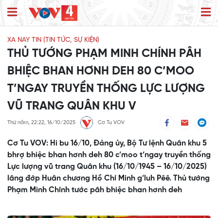
XA NAY TIN (TIN TỨC, SỰ KIỆN)
THỦ TƯỚNG PHẠM MINH CHÍNH PÂH
BHIỆC BHAN HƠNH DEH 80 C’MOO
T’NGAY TRUYỀN THỐNG LỰC LƯỢNG
VŨ TRANG QUÂN KHU V
Thứ năm, 22:22, 16/10/2025
Cơ Tu VOV
Cơ Tu VOV: Hi bu 16/10, Đảng ủy, Bộ Tư lệnh Quân khu 5
bhrợ bhiệc bhan hơnh deh 80 c’moo t’ngay truyền thống
Lực lượng vũ trang Quân khu (16/10/1945 – 16/10/2025)
lâng đớp Huân chương Hồ Chí Minh g’luh Pêê. Thủ tướng
Phạm Minh Chính tước pâh bhiệc bhan hơnh deh