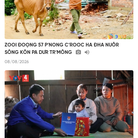
ZOOI ĐOỌNG 57 P’NONG C’ROOC HA ĐHA NUÔR
SÔNG KÔN PA DƯR TR’MÔNG
08/08/2026