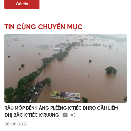
TIN CÙNG CHUYÊN MỤC
RÂU MÔP BÊNH ÂNG PLÊÊNG K’TIÊC BHRỢ CĂH LIÊM
ĐHỊ BÂC K’TIÊC K’RUUNG
08/08/2026