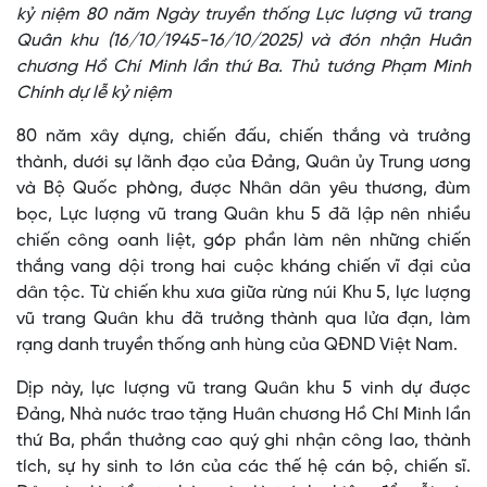
kỷ niệm 80 năm Ngày truyền thống Lực lượng vũ trang
Quân khu (16/10/1945-16/10/2025) và đón nhận Huân
chương Hồ Chí Minh lần thứ Ba. Thủ tướng Phạm Minh
Chính dự lễ kỷ niệm
80 năm xây dựng, chiến đấu, chiến thắng và trưởng
thành, dưới sự lãnh đạo của Đảng, Quân ủy Trung ương
và Bộ Quốc phòng, được Nhân dân yêu thương, đùm
bọc, Lực lượng vũ trang Quân khu 5 đã lập nên nhiều
chiến công oanh liệt, góp phần làm nên những chiến
thắng vang dội trong hai cuộc kháng chiến vĩ đại của
dân tộc. Từ chiến khu xưa giữa rừng núi Khu 5, lực lượng
vũ trang Quân khu đã trưởng thành qua lửa đạn, làm
rạng danh truyền thống anh hùng của QĐND Việt Nam.
Dịp này, lực lượng vũ trang Quân khu 5 vinh dự được
Đảng, Nhà nước trao tặng Huân chương Hồ Chí Minh lần
thứ Ba, phần thưởng cao quý ghi nhận công lao, thành
tích, sự hy sinh to lớn của các thế hệ cán bộ, chiến sĩ.