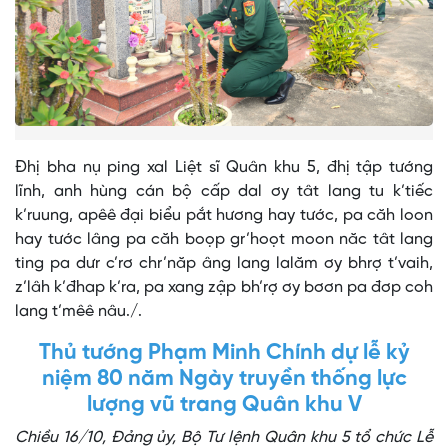
Đhị bha nụ ping xal Liệt sĩ Quân khu 5, đhị tập tướng
lĩnh, anh hùng cán bộ cấp dal ơy tât lang tu k’tiếc
k’ruung, apêê đại biểu pắt hương hay tước, pa căh loon
hay tước lâng pa căh boọp gr’hoọt moon năc tât lang
ting pa dưr c’rơ chr’năp âng lang lalăm ơy bhrợ t’vaih,
z’lâh k’đhap k’ra, pa xang zập bh’rợ ơy bơơn pa đơp coh
lang t’mêê nâu./.
Thủ tướng Phạm Minh Chính dự lễ kỷ
niệm 80 năm Ngày truyền thống lực
lượng vũ trang Quân khu V
Chiều 16/10, Đảng ủy, Bộ Tư lệnh Quân khu 5 tổ chức Lễ