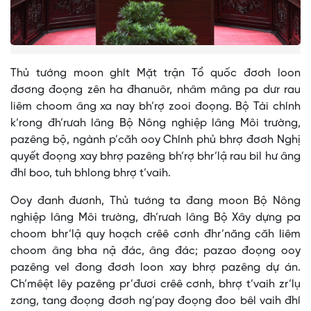
Thủ tướng moon ghít Mặt trận Tổ quốc đơơh loon
đơơng đoọng zên ha đhanuôr, nhâm mâng pa dưr rau
liêm choom âng xa nay bh’rợ zooi đoọng. Bộ Tài chính
k’rong đh’rưah lâng Bộ Nông nghiệp lâng Môi trường,
pazêng bộ, ngành p’căh ooy Chính phủ bhrợ đơơh Nghị
quyết đoọng xay bhrợ pazêng bh’rợ bhr’lậ rau bil hư âng
đhí boo, tuh bhlong bhrợ t’vaih.
Ooy đanh đươnh, Thủ tướng ta đang moon Bộ Nông
nghiệp lâng Môi trường, đh’rưah lâng Bộ Xây dựng pa
choom bhr’lậ quy hoạch crêê cơnh đhr’năng căh liêm
choom âng bha nậ đác, âng đác; pazao đoọng ooy
pazêng vel đong đơơh loon xay bhrợ pazêng dự án.
Ch’mêệt lêy pazêng pr’đươi crêê cơnh, bhrợ t’vaih zr’lụ
zơng, tang đoọng đơơh ng’pay đoọng đoo bêl vaih đhí