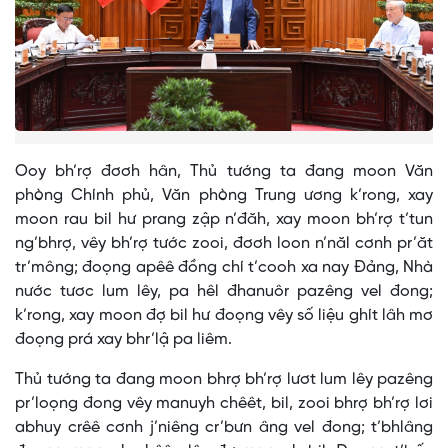
Ooy bh’rợ đơơh hân, Thủ tướng ta đang moon Văn
phòng Chính phủ, Văn phòng Trung ương k’rong, xay
moon rau bil hư prang zập n’đăh, xay moon bh’rợ t’tun
ng’bhrợ, vêy bh’rợ tước zooi, đơơh loon n’năl cơnh pr’ăt
tr’mông; đoọng apêê đồng chí t’cooh xa nay Đảng, Nhà
nước tươc lum lêy, pa hêl đhanuôr pazêng vel đong;
k’rong, xay moon đợ bil hư đoọng vêy số liệu ghít lâh mơ
đoọng prá xay bhr’lậ pa liêm.
Thủ tướng ta đang moon bhrợ bh’rợ lươt lum lêy pazêng
pr’loọng đong vêy manuyh chêêt, bil, zooi bhrợ bh’rợ lơi
abhuy crêê cơnh j’niêng cr’bưn âng vel đong; t’bhlâng