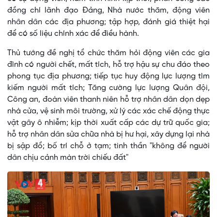
đồng chí lãnh đạo Đảng, Nhà nước thăm, động viên
nhân dân các địa phương; tập hợp, đánh giá thiệt hại
để có số liệu chính xác để điều hành.
Thủ tướng đề nghị tổ chức thăm hỏi động viên các gia
đình có người chết, mất tích, hỗ trợ hậu sự chu đáo theo
phong tục địa phương; tiếp tục huy động lực lượng tìm
kiếm người mất tích; Tăng cường lực lượng Quân đội,
Công an, đoàn viên thanh niên hỗ trợ nhân dân dọn dẹp
nhà cửa, vệ sinh môi trường, xử lý các xác chế động thực
vật gây ô nhiễm; kịp thời xuất cấp các dự trữ quốc gia;
hỗ trợ nhân dân sửa chữa nhà bị hư hại, xây dựng lại nhà
bị sập đổ; bố trí chỗ ở tạm; tinh thần "không để người
dân chịu cảnh màn trời chiếu đất"