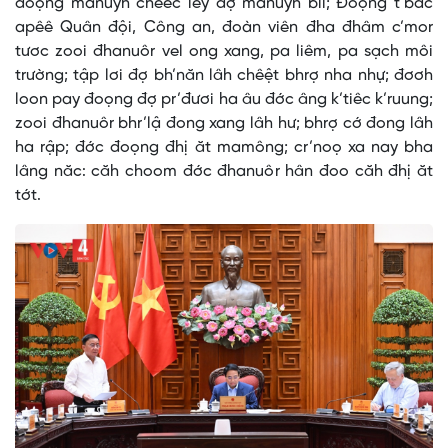
đoọng manuyh chêêc lêy đợ manuyh bil; Đoọng t’bấc
apêê Quân đội, Công an, đoàn viên đha đhâm c’mor
tươc zooi đhanuôr vel ong xang, pa liêm, pa sạch môi
trường; tập lơi đợ bh’năn lâh chêệt bhrợ nha nhự; đơơh
loon pay đoọng đợ pr’đươi ha âu đớc âng k’tiêc k’ruung;
zooi đhanuôr bhr’lậ đong xang lâh hư; bhrợ cớ đong lâh
ha rập; đớc đoọng đhị ăt mamông; cr’noọ xa nay bha
lâng năc: căh choom đớc đhanuôr hân đoo căh đhị ăt
tớt.