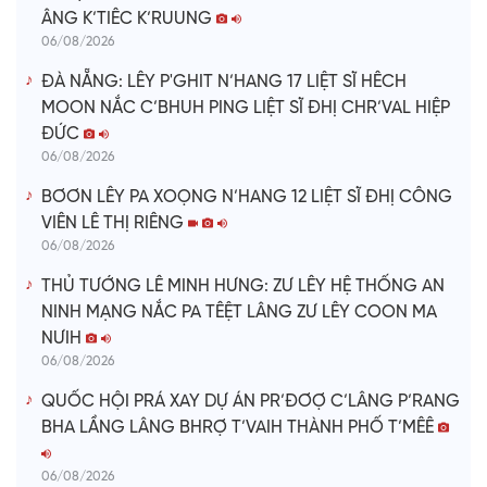
ÂNG K’TIÊC K’RUUNG
06/08/2026
ĐÀ NẴNG: LÊY P'GHIT N’HANG 17 LIỆT SĨ HÊCH
MOON NẮC C’BHUH PING LIỆT SĨ ĐHỊ CHR’VAL HIỆP
ĐỨC
06/08/2026
BƠƠN LÊY PA XOỌNG N’HANG 12 LIỆT SĨ ĐHỊ CÔNG
VIÊN LÊ THỊ RIÊNG
06/08/2026
THỦ TƯỚNG LÊ MINH HƯNG: ZƯ LÊY HỆ THỐNG AN
NINH MẠNG NẮC PA TÊỆT LÂNG ZƯ LÊY COON MA
NƯIH
06/08/2026
QUỐC HỘI PRÁ XAY DỰ ÁN PR’ĐƠỢ C’LÂNG P’RANG
BHA LẦNG LÂNG BHRỢ T’VAIH THÀNH PHỐ T’MÊÊ
06/08/2026