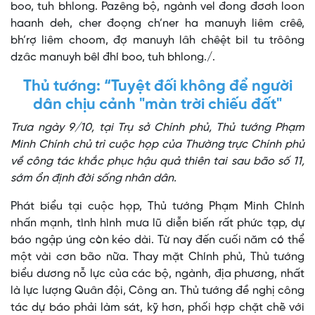
boo, tuh bhlong. Pazêng bộ, ngành vel đong đơơh loon
haanh deh, cher đoọng ch’ner ha manuyh liêm crêê,
bh’rợ liêm choom, đợ manuyh lâh chêệt bil tu trôông
dzâc manuyh bêl đhí boo, tuh bhlong./.
Thủ tướng: “Tuyệt đối không để người
dân chịu cảnh "màn trời chiếu đất"
Trưa ngày 9/10, tại Trụ sở Chính phủ, Thủ tướng Phạm
Minh Chính chủ trì cuộc họp của Thường trực Chính phủ
về công tác khắc phục hậu quả thiên tai sau bão số 11,
sớm ổn định đời sống nhân dân.
Phát biểu tại cuộc họp, Thủ tướng Phạm Minh Chính
nhấn mạnh, tình hình mưa lũ diễn biến rất phức tạp, dự
báo ngập úng còn kéo dài. Từ nay đến cuối năm có thể
một vài cơn bão nữa. Thay mặt Chính phủ, Thủ tướng
biểu dương nỗ lực của các bộ, ngành, địa phương, nhất
là lực lượng Quân đội, Công an. Thủ tướng đề nghị công
tác dự báo phải làm sát, kỹ hơn, phối hợp chặt chẽ với