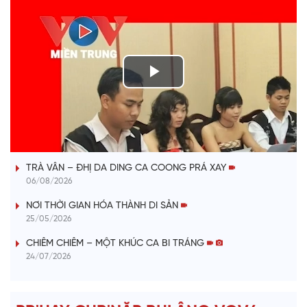
P
l
VÀI PHÚT DÀNH CHO QUẢNG BÁ
a
TRÀ VÂN – ĐHỊ DA DING CA COONG PRÁ XAY
y
06/08/2026
V
NƠI THỜI GIAN HÓA THÀNH DI SẢN
25/05/2026
i
CHIÊM CHIÊM – MỘT KHÚC CA BI TRÁNG
24/07/2026
d
e