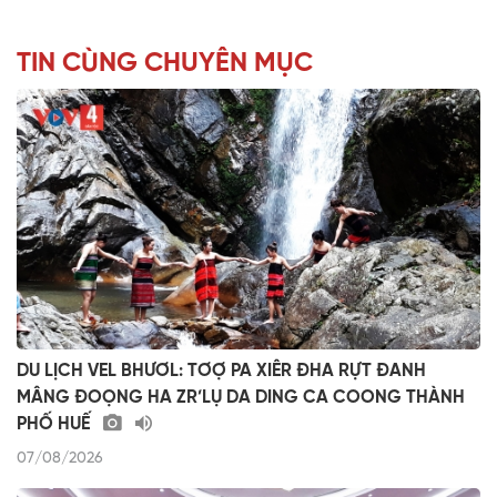
TIN CÙNG CHUYÊN MỤC
DU LỊCH VEL BHƯƠL: TƠỢ PA XIÊR ĐHA RỰT ĐANH
MÂNG ĐOỌNG HA ZR’LỤ DA DING CA COONG THÀNH
PHỐ HUẾ
07/08/2026