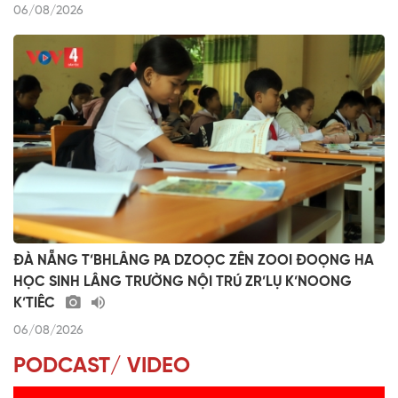
06/08/2026
ĐÀ NẴNG T’BHLÂNG PA DZOỌC ZÊN ZOOI ĐOỌNG HA
HỌC SINH LÂNG TRƯỜNG NỘI TRÚ ZR’LỤ K’NOONG
K’TIÊC
06/08/2026
PODCAST/ VIDEO