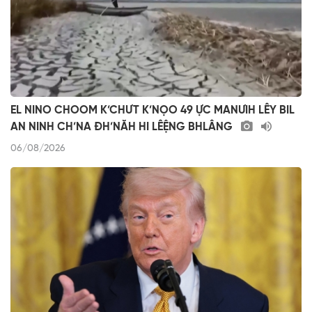
EL NINO CHOOM K’CHƯT K’NỌO 49 ỰC MANƯIH LÊY BIL
AN NINH CH’NA ĐH’NĂH HI LÊỆNG BHLÂNG
06/08/2026