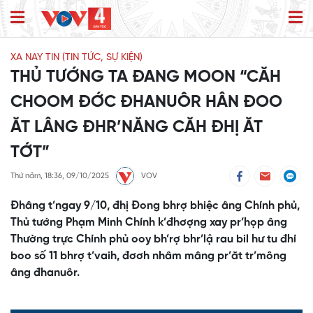
XA NAY TIN (TIN TỨC, SỰ KIỆN)
THỦ TƯỚNG TA ĐANG MOON “CĂH
CHOOM ĐỚC ĐHANUÔR HÂN ĐOO
ĂT LÂNG ĐHR’NĂNG CĂH ĐHỊ ĂT
TỚT”
Thứ năm, 18:36, 09/10/2025
VOV
Đhâng t’ngay 9/10, đhị Đong bhrợ bhiệc âng Chính phủ,
Thủ tướng Phạm Minh Chính k’đhơợng xay pr’họp âng
Thường trực Chính phủ ooy bh’rợ bhr’lậ rau bil hư tu đhí
boo số 11 bhrợ t’vaih, đơơh nhâm mâng pr’ăt tr’mông
âng đhanuôr.