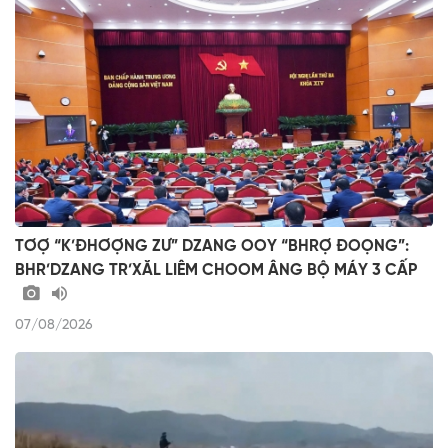
TƠỢ “K’ĐHƠỢNG ZƯ” DZANG OOY “BHRỢ ĐOỌNG”:
BHR’DZANG TR’XĂL LIÊM CHOOM ÂNG BỘ MÁY 3 CẤP
07/08/2026