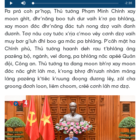
Remaining
-2:36
Loaded
:
Progress
:
Play
Mute
0%
0%
Pa prá coh pr’họp, Thủ tướng Phạm Minh Chính xay
Time
moon ghít, đhr’năng boo tuh dưr vaih k’rơ pa bhlâng,
xay moon đớc đhr’năng đác tuh nong dzợ vaih đanh
đươnh. Tơợ nâu cơy tước x’rịa c’moo vêy cơnh dzợ vaih
muy bơr g’luh đhí boo ga măc pa bhlâng. P’căh mặt ha
Chính phủ, Thủ tướng haanh deh rau t’bhlâng âng
pazêng bộ, ngành, vel đong, pa bhlâng năc apêê Quân
đội, Công an. Thủ tướng ta đang moon bh’rợ xay moon
đớc năc ghít lâh mơ, k’rong bhrợ đh’rưah nhâm mâng
lâng pazêng k’tiêc k’ruung đoọng đương lêy, zâl cha
groong đơơh loon, liêm choom, crêê cơnh lâh mơ dzợ.