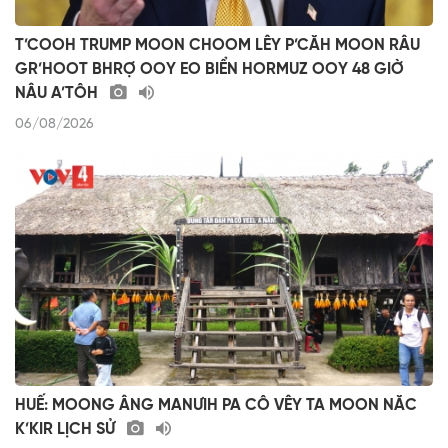
T’COOH TRUMP MOON CHOOM LÊY P’CĂH MOON RÂU
GR’HOOT BHRỢ OOY EO BIỂN HORMUZ OOY 48 GIỜ
NÂU A’TÔH
06/08/2026
HUẾ: MOONG ÂNG MANƯIH PA CÔ VÊY TA MOON NĂC
K’KIR LỊCH SỬ