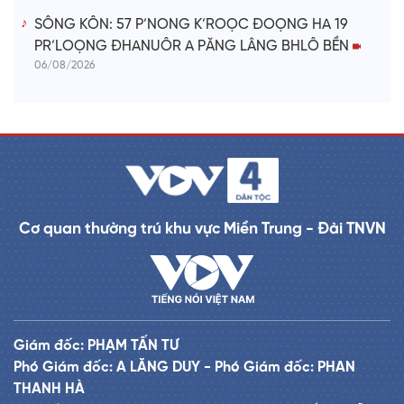
SÔNG KÔN: 57 P’NONG K’ROỌC ĐOỌNG HA 19
PR’LOỌNG ĐHANUÔR A PĂNG LÂNG BHLÔ BỀN
06/08/2026
Cơ quan thường trú khu vực Miền Trung - Đài TNVN
Giám đốc: PHẠM TẤN TƯ
Phó Giám đốc: A LĂNG DUY - Phó Giám đốc: PHAN
THANH HÀ