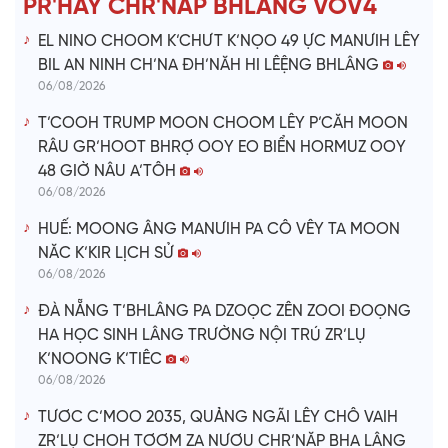
PR'HAY CHR'NĂP BHLÂNG VOV4
o
EL NINO CHOOM K’CHƯT K’NỌO 49 ỰC MANƯIH LÊY
BIL AN NINH CH’NA ĐH’NĂH HI LÊỆNG BHLÂNG
06/08/2026
T’COOH TRUMP MOON CHOOM LÊY P’CĂH MOON
RÂU GR’HOOT BHRỢ OOY EO BIỂN HORMUZ OOY
48 GIỜ NÂU A’TÔH
06/08/2026
HUẾ: MOONG ÂNG MANƯIH PA CÔ VÊY TA MOON
NĂC K’KIR LỊCH SỬ
06/08/2026
ĐÀ NẴNG T’BHLÂNG PA DZOỌC ZÊN ZOOI ĐOỌNG
HA HỌC SINH LÂNG TRƯỜNG NỘI TRÚ ZR’LỤ
K’NOONG K’TIÊC
06/08/2026
TƯƠC C’MOO 2035, QUẢNG NGÃI LÊY CHÔ VAIH
ZR’LỤ CHOH TƠƠM ZA NƯƠU CHR’NĂP BHA LÂNG