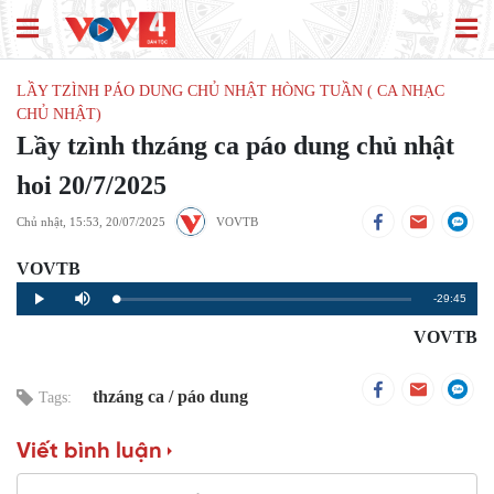
LẦY TZÌNH PÁO DUNG CHỦ NHẬT HÒNG TUẦN ( CA NHẠC
CHỦ NHẬT)
Lầy tzình thzáng ca páo dung chủ nhật
hoi 20/7/2025
Chủ nhật, 15:53, 20/07/2025
VOVTB
VOVTB
Remaining
-29:45
Loaded
:
Progress
:
Play
Mute
0%
0%
Time
VOVTB
thzáng ca
páo dung
Tags:
Viết bình luận