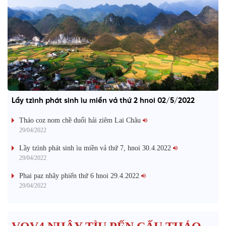
Lầy tzình phát sinh ìu miền vả thứ 2 hnoi 02/5/2022
Tháo coz nom chề duổi hải ziêm Lai Châu
29/04/2022
Lầy tzình phát sinh ìu miền vả thứ 7, hnoi 30.4.2022
29/04/2022
Phai paz nhây phiến thứ 6 hnoi 29.4.2022
29/04/2022