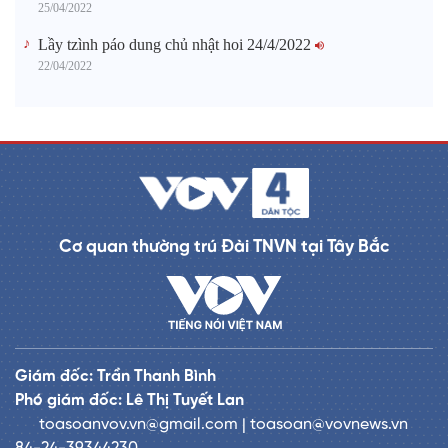
25/04/2022
Lầy tzình páo dung chủ nhật hoi 24/4/2022
22/04/2022
Cơ quan thường trú Đài TNVN tại Tây Bắc
Giám đốc: Trần Thanh Bình
Phó giám đốc: Lê Thị Tuyết Lan
toasoanvov.vn@gmail.com | toasoan@vovnews.vn