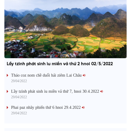
Lầy tzình phát sinh ìu miền vả thứ 2 hnoi 02/5/2022
Tháo coz nom chề duổi hải ziêm Lai Châu
29/04/2022
Lầy tzình phát sinh ìu miền vả thứ 7, hnoi 30.4.2022
29/04/2022
Phai paz nhây phiến thứ 6 hnoi 29.4.2022
29/04/2022