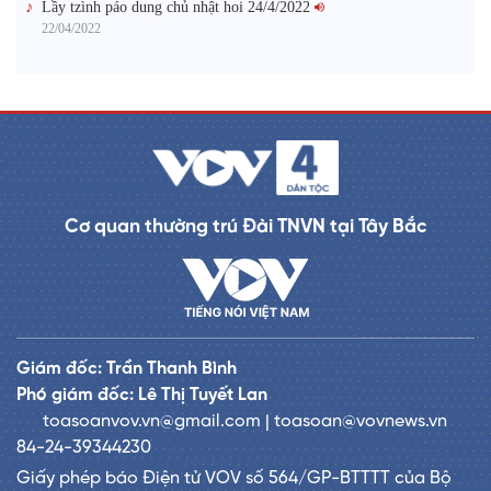
Lầy tzình páo dung chủ nhật hoi 24/4/2022
22/04/2022
Cơ quan thường trú Đài TNVN tại Tây Bắc
Giám đốc: Trần Thanh Bình
Phó giám đốc: Lê Thị Tuyết Lan
toasoanvov.vn@gmail.com | toasoan@vovnews.vn
84-24-39344230
Giấy phép báo Điện tử VOV số 564/GP-BTTTT của Bộ