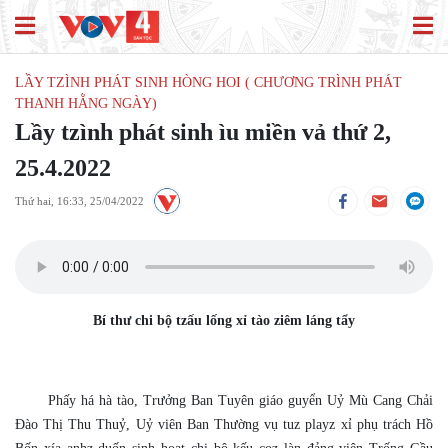
LẦY TZÌNH PHÁT SINH HÒNG HOI ( CHƯƠNG TRÌNH PHÁT
THANH HẰNG NGÀY)
Lầy tzình phát sinh ìu miền vả thứ 2,
25.4.2022
Thứ hai, 16:33, 25/04/2022
Bí thư chi bộ tzấu lống xỉ tào ziêm láng tẩy
Phấy há hà tào, Trưởng Ban Tuyên giáo guyển Uỷ Mù Cang Chải
Đào Thị Thu Thuỷ, Uỷ viên Ban Thường vụ tuz playz xỉ phụ trách Hồ