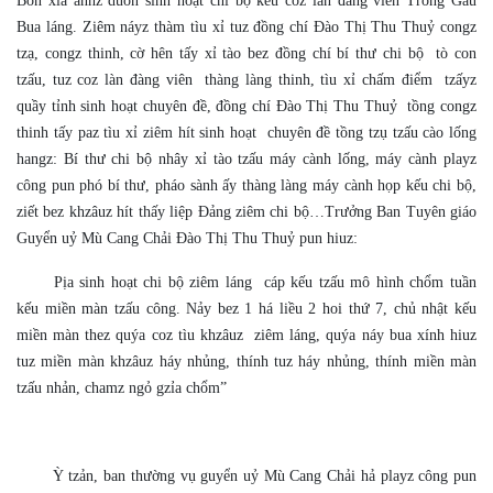
Bốn xía anhz duốn sinh hoạt chi bộ kếu coz làn đảng viên Trống Gầu
Bua láng. Ziêm náyz thàm tìu xỉ tuz đồng chí Đào Thị Thu Thuỷ congz
tzạ, congz thinh, cờ hên tấy xỉ tào bez đồng chí bí thư chi bộ tò con
tzấu, tuz coz làn đàng viên thàng làng thinh, tìu xỉ chấm điểm tzấyz
quầy tỉnh sinh hoạt chuyên đề, đồng chí Đào Thị Thu Thuỷ tồng congz
thinh tấy paz tìu xỉ ziêm hít sinh hoạt chuyên đề tồng tzụ tzấu cào lống
hangz: Bí thư chi bộ nhây xỉ tào tzấu máy cành lống, máy cành playz
công pun phó bí thư, pháo sành ấy thàng làng máy cành họp kếu chi bộ,
ziết bez khzâuz hít thấy liệp Đảng ziêm chi bộ…Trưởng Ban Tuyên giáo
Guyển uỷ Mù Cang Chải Đào Thị Thu Thuỷ pun hiuz:
Pịa sinh hoạt chi bộ ziêm láng cáp kếu tzấu mô hình chổm tuần
kếu miền màn tzấu công. Nảy bez 1 há liều 2 hoi thứ 7, chủ nhật kếu
miền màn thez quýa coz tìu khzâuz ziêm láng, quýa náy bua xính hiuz
tuz miền màn khzâuz háy nhủng, thính tuz háy nhủng, thính miền màn
tzấu nhản, chamz ngỏ gzỉa chổm”
Ỳ tzản, ban thường vụ guyển uỷ Mù Cang Chải hả playz công pun