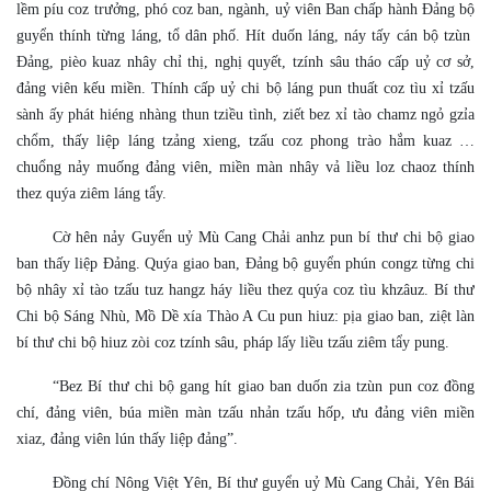
lềm píu coz trưởng, phó coz ban, ngành, uỷ viên Ban chấp hành Đảng bộ
guyển thính từng láng, tổ dân phố. Hít duốn láng, náy tấy cán bộ tzùn
Đảng, pièo kuaz nhây chỉ thị, nghị quyết, tzính sâu tháo cấp uỷ cơ sở,
đảng viên kếu miền. Thính cấp uỷ chi bộ láng pun thuất coz tìu xỉ tzấu
sành ấy phát hiéng nhàng thun tziều tình, ziết bez xỉ tào chamz ngỏ gzỉa
chổm, thấy liệp láng tzảng xieng, tzấu coz phong trào hắm kuaz …
chuổng nảy muống đảng viên, miền màn nhây vả liều loz chaoz thính
thez quýa ziêm láng tẩy.
Cờ hên nảy Guyển uỷ Mù Cang Chải anhz pun bí thư chi bộ giao
ban thấy liệp Đảng. Quýa giao ban, Đảng bộ guyển phún congz từng chi
bộ nhây xỉ tào tzấu tuz hangz háy liều thez quýa coz tìu khzâuz. Bí thư
Chi bộ Sáng Nhù, Mồ Dề xía Thào A Cu pun hiuz: pịa giao ban, ziệt làn
bí thư chi bộ hiuz zòi coz tzính sâu, pháp lấy liều tzấu ziêm tẩy pung.
“Bez Bí thư chi bộ gang hít giao ban duốn zia tzùn pun coz đồng
chí, đảng viên, búa miền màn tzấu nhản tzấu hốp, ưu đảng viên miền
xiaz, đảng viên lún thấy liệp đảng”.
Đồng chí Nông Việt Yên, Bí thư guyển uỷ Mù Cang Chải, Yên Bái