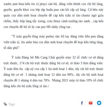
xanhz pun hiuz:kếu tìu xỉ playz cán bộ, đảng viên thính coz chi bộ láng,
guyển, guyển khoi coz lớp tập huấn pun cán bộ cấp uỷ láng. Cờ hên nảy
quáy coz dủn sinh hoạt chuyên đề cáp kếu tzấu xỉ tào chamz ngỏ gzỉa
chổm, thấy liệp láng tẩy xieng, coiz thiuz cành tzuống tào sanh…cáp kếu
coz chuyên đề hộ tộ ây can pez Hồ nhây cồng taz..
“Ỳ tzản guyển tồng mày puônz sâu Sổ tay đảng viên liều pun đảng
viên tzấu xỉ, líu anhz búa coz dủn sinh hoạt chuyên đề họp kếu từng láng,
tổ dân phố”.
Ỳ tzản Đảng bộ Mù Cang Chải guyển mày 32 tổ chức cơ sở đảng
trực thuộc, 174 chi bộ trực thuộc đảng bộ cơ sở, ói tháo 3 thin đảng viên.
Ỳ tzản lềm líu cấp uỷ coz cấp 1 há sinh hoạt 1 dủn; tấy chi bộ trực thuộc
đảng bộ cơ sở 1 nháng sinh hoạt 12 dủn tuz 90%, tấy chi bộ sinh hoạt
chuyên đề 1 nháng 4 dủn tuz 70%. Nháng 2021 mày ói tháo 19% tổ chức
đảng kếu chi bộ tzấu lống xỉ tào./.
Tags: