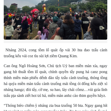
Nháng 2024, cong tồm lổ quát ốp vải 30 hta đao tzấu cành
tzuống kếu vải coz tìu sùi lợi ziêm Quang Kim.
Can ông Ngô Hoàng Sơn, Chủ tịch Uỷ ban miền màn xía, ngay
gang hít thuất tồm lổ quát, chính quyền tẩy pung hả canz pong
thính miền màn phiếu dểnh đào tẩy tzấu cành tzuống, thóng tồng
há quýa miền màn tzấu cành tzuống mải tồng ói đổng kếu ziệt xì
nháng hangz; đòi tẩy, cờ mẹ, su hao, lày chái cômz…vủi gzỉa lình
tzấu pịa sành ziết hoi tzì há, miền màn anhz cào thim guyền hâyz.
“Thóng bièo chiêm ỳ nháng zia bua tzuống 50 hta. Ngay gang hít