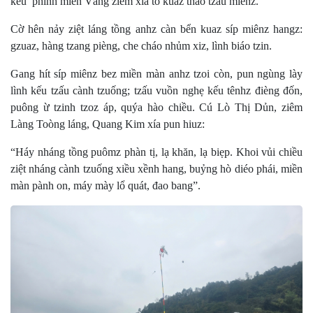
kếu phính miền Vàng ziêm xía tò kuaz tháo tzấu miênz.
Cờ hên nảy ziệt láng tồng anhz càn bển kuaz síp miênz hangz:
gzuaz, hàng tzang pièng, che cháo nhủm xiz, lình biáo tzin.
Gang hít síp miênz bez miền màn anhz tzoi còn, pun ngùng lày
lình kếu tzấu cành tzuống; tzấu vuồn nghẹ kếu tênhz đièng đốn,
puông ừ tzinh tzoz áp, quýa hào chiều. Cú Lò Thị Dủn, ziêm
Làng Toòng láng, Quang Kim xía pun hiuz:
“Háy nháng tồng puômz phàn tị, lạ khăn, lạ biẹp. Khoi vủi chiều
ziệt nháng cành tzuống xiều xềnh hang, buỷng hò diéo phái, miền
màn pành on, máy mày lổ quát, đao bang”.