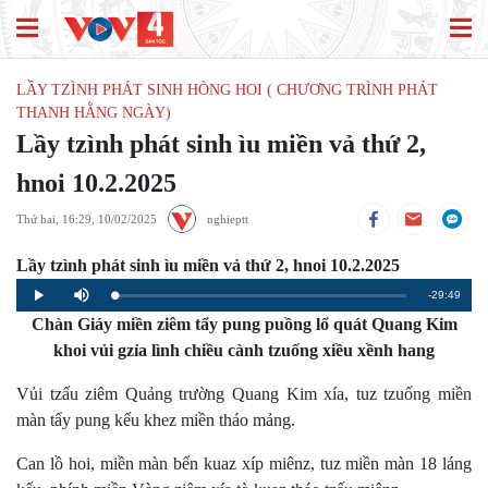
LẦY TZÌNH PHÁT SINH HÒNG HOI ( CHƯƠNG TRÌNH PHÁT
THANH HẰNG NGÀY)
Lầy tzình phát sinh ìu miền vả thứ 2,
hnoi 10.2.2025
Thứ hai, 16:29, 10/02/2025
nghieptt
Lầy tzình phát sinh ìu miền vả thứ 2, hnoi 10.2.2025
Remaining
-29:49
Loaded
:
Progress
:
Play
Mute
0%
0%
Chàn Giáy miền ziêm tẩy pung puồng lổ quát Quang Kim
Time
khoi vủi gzỉa lình chiều cành tzuống xiều xềnh hang
Vủi tzấu ziêm Quảng trường Quang Kim xía, tuz tzuống miền
màn tẩy pung kếu khez miền tháo mảng.
Can lồ hoi, miền màn bển kuaz xíp miênz, tuz miền màn 18 láng