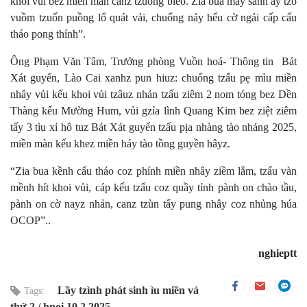
khoi vủi bez miền màn canz tzuống bièo. Zia bua mày sành ấy tzỏ
vuồm tzuốn puồng lổ quát vải, chuổng nảy hểu cờ ngải cấp cấu
tháo pong thính”.
Ông Phạm Văn Tâm, Trưởng phòng Vuồn hoá- Thông tin Bát
Xát guyển, Lào Cai xanhz pun hiuz: chuổng tzấu pẹ mìu miền
nhây vủi kếu khoi vủi tzâuz nhản tzấu ziêm 2 nom tóng bez Dền
Thàng kếu Mường Hum, vủi gzỉa lình Quang Kim bez ziệt ziêm
tấy 3 tìu xỉ hô tuz Bát Xát guyển tzấu pịa nhàng tào nháng 2025,
miền màn kếu khez miền háy tào tồng guyền hâyz.
“Zia bua kềnh cấu tháo coz phính miền nhây ziềm lắm, tzấu vàn
mềnh hít khoi vủi, cáp kếu tzấu coz quầy tỉnh pành on chào tầu,
pành on cờ nayz nhản, canz tzùn tẩy pung nhây coz nhủng húa
OCOP”..
nghieptt
Lầy tzình phát sinh ìu miền vả
Tags:
thứ 2
hnoi 10.2.2025