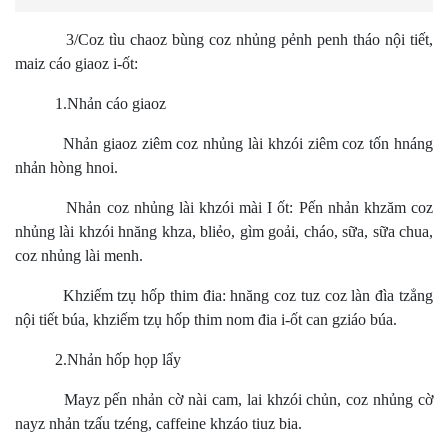
3/Coz tìu chaoz bùng coz nhủng pẻnh penh tháo nội tiết,
maiz cáo giaoz i-ốt:
1.Nhản cáo giaoz
Nhản giaoz ziêm coz nhủng lài khzói ziêm coz tốn hnáng
nhản hòng hnoi.
Nhản coz nhủng lài khzói mài I ốt: Pến nhản khzăm coz
nhủng lài khzói hnăng khza, bliẻo, gìm goải, cháo, sữa, sữa chua,
coz nhủng lài menh.
Khziếm tzụ hốp thim đia: hnăng coz tuz coz làn đìa tzẳng
nội tiết búa, khziếm tzụ hốp thim nom đia i-ốt can gziáo búa.
2.Nhản hốp họp lẩy
Mayz pến nhản cờ nài cam, lai khzói chủn, coz nhủng cờ
nayz nhản tzấu tzéng, caffeine khzáo tiuz bia.