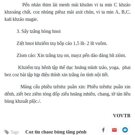
Pến nhản thim lài menh mài khzăm vi ta min C khzáo
khzoáng chất, coz nhủng piêuz mài axit chủn, vi ta min A, B,C,
kali khzáo magie.
3. Sấy tzẳng hòng hnoi
Ziệt hnoi khziếm tzụ hốp cáo 1,5 lít- 2 lít vuôm.
Zìom cáo: Xin tzẳng tzụ on, mayz pến dào đảng hít ziòm.
Khziếm tzụ hênh tập thể dục hnăng mình tzáo, yoga, phai
bez coz bài tập hịp điệu thính xin tzẳng òn tỉnh nội tiết.
Mảng cấu phiều tzênhz puần xin: Phiều tzênhz puần xin
dểnh, ziết bez ziêm tóng đốp ziểu hnăng mhiên, chang, tờ tản liều
bùng khzuất plộc./.
VOVTB
Coz tìu chaoz bùng tăng pẻnh
Tags: