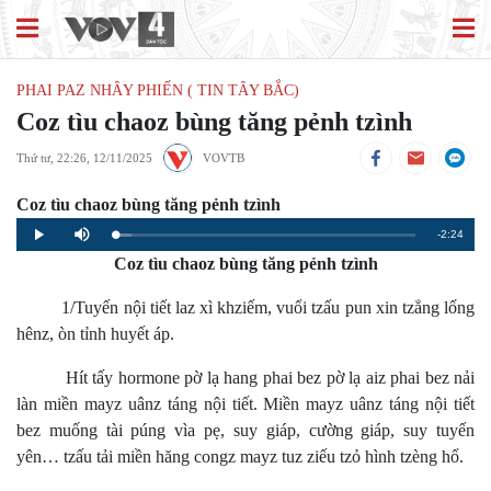
PHAI PAZ NHÂY PHIẾN ( TIN TÂY BẮC)
Coz tìu chaoz bùng tăng pẻnh tzình
Thứ tư, 22:26, 12/11/2025
VOVTB
Coz tìu chaoz bùng tăng pẻnh tzình
Remaining
-2:24
Loaded
:
Progress
:
Play
Mute
0%
0%
Coz tìu chaoz bùng tăng pẻnh tzình
Time
1/Tuyến nội tiết laz xì khziếm, vuổi tzấu pun xin tzẳng lống
hênz, òn tỉnh huyết áp.
Hít tấy hormone pờ lạ hang phai bez pờ lạ aiz phai bez nải
làn miền mayz uânz táng nội tiết. Miền mayz uânz táng nội tiết
bez muống tài púng vìa pẹ, suy giáp, cường giáp, suy tuyến
yên… tzấu tải miền hăng congz mayz tuz ziếu tzỏ hình tzèng hổ.