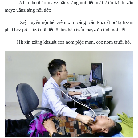
2/Tìu tho tháo mayz uânz táng nội tiết: mài 2 tìu tzính tzấu
mayz uânz táng nội tiết:
Ziệt tuyến nội tiết ziêm xin tzẳng tzấu khzuất pờ lạ hzăm
phai bez pờ lạ tzộ nội tiết tố, tuz hểu tzấu mayz òn tỉnh nội tiết.
Hít xin tzẳng khzuất coz nom plộc mun, coz nom tzuồi hô.