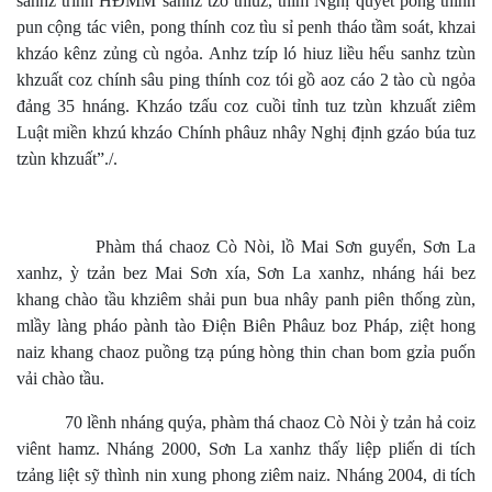
sanhz trình HĐMM sanhz tzỏ thiuz, thim Nghị quyết pong thính
pun cộng tác viên, pong thính coz tìu sỉ penh tháo tầm soát, khzai
khzáo kênz zủng cù ngỏa. Anhz tzíp ló hiuz liều hểu sanhz tzùn
khzuất coz chính sâu ping thính coz tói gồ aoz cáo 2 tào cù ngỏa
đảng 35 hnáng. Khzáo tzấu coz cuồi tỉnh tuz tzùn khzuất ziêm
Luật miền khzú khzáo Chính phâuz nhây Nghị định gzáo búa tuz
tzùn khzuất”./.
Phàm thá chaoz Cò Nòi, lồ Mai Sơn guyển, Sơn La
xanhz, ỳ tzản bez Mai Sơn xía, Sơn La xanhz, nháng hái bez
khang chào tầu khziêm shải pun bua nhây panh piên thống zùn,
mlầy làng pháo pành tào Điện Biên Phâuz boz Pháp, ziệt hong
naiz khang chaoz puồng tzạ púng hòng thin chan bom gzỉa puốn
vải chào tầu.
70 lềnh nháng quýa, phàm thá chaoz Cò Nòi ỳ tzản hả coiz
viênt hamz. Nháng 2000, Sơn La xanhz thấy liệp pliến di tích
tzảng liệt sỹ thình nin xung phong ziêm naiz. Nháng 2004, di tích