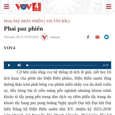
PHAI PAZ NHÂY PHIẾN ( TIN TÂY BẮC)
Phai paz phiến
Thứ năm, 16:15, 07/05/2026
nghieptt
VOV4
Remaining
-4:22
Loaded
:
Progress
:
Play
Mute
0%
0%
Cờ hên tzấu lống coz hệ thống di tích lệ giải, ziết bez Di
Time
tích kuaz cha pènh tào Điện Biên phâuz, Điện Biên sanhz tồng
đuông tháo tzún phát héng coz phính miền nhây coz tìu duổi vuồn
uz, liều hòng bỉa tò ziều mảng pến nghành nhnàng khzun tzính
khzáo tò tẩy pung pến trung tâm dịch vụ ziêm pliến tẩy trung du
khzáo tẩy hang paz pung hnăng Nghị quyết Đại hội Đại hội Đại
biểu Đảng bộ Điện Biên sanhz dủn XV, nhiệm kỳ 2025-2030