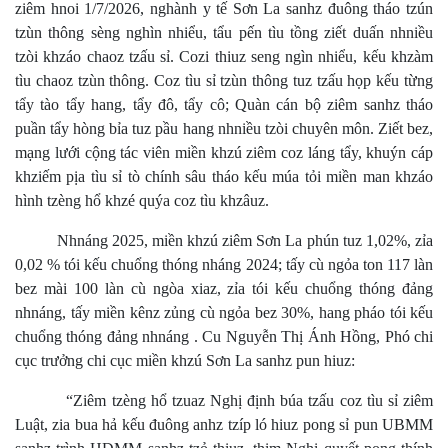
ziêm hnoi 1/7/2026, nghành y tế Sơn La sanhz đuông tháo tzún
tzùn thông sèng nghìn nhiểu, tẩu pến tìu tồng ziết duấn nhniều
tzòi khzáo chaoz tzấu sỉ. Cozi thiuz seng ngìn nhiểu, kếu khzàm
tìu chaoz tzùn thông. Coz tìu sỉ tzùn thông tuz tzấu họp kếu từng
tẩy tào tẩy hang, tẩy đô, tẩy cô; Quàn cán bộ ziêm sanhz tháo
puần tẩy hòng bỉa tuz pầu hang nhniều tzòi chuyên môn. Ziết bez,
mạng lưới cộng tác viên miền khzú ziêm coz láng tẩy, khuýn cáp
khziếm pịa tìu sỉ tò chính sâu tháo kếu múa tỏi miền man khzáo
hình tzèng hổ khzé quýa coz tìu khzâuz.
Nhnáng 2025, miền khzú ziêm Sơn La phún tuz 1,02%, zỉa
0,02 % tói kếu chuổng thóng nháng 2024; tấy cù ngỏa ton 117 làn
bez mài 100 làn cù ngòa xiaz, zỉa tói kếu chuổng thóng đảng
nhnáng, tấy miền kênz zủng cù ngỏa bez 30%, hang pháo tói kếu
chuổng thóng đảng nhnáng . Cu Nguyễn Thị Ánh Hồng, Phó chi
cục trưởng chi cục miền khzú Sơn La sanhz pun hiuz:
“Ziêm tzèng hổ tzuaz Nghị định búa tzấu coz tìu sỉ ziêm
Luật, zia bua hả kếu đuông anhz tzíp ló hiuz pong sỉ pun UBMM