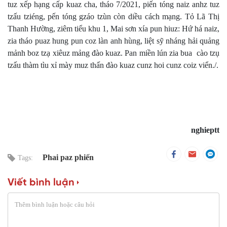
tuz xếp hạng cấp kuaz cha, tháo 7/2021, piến tóng naiz anhz tuz
tzấu tziéng, pến tóng gzáo tzùn còn diều cách mạng. Tỏ Lã Thị
Thanh Hường, ziêm tiểu khu 1, Mai sơn xía pun hiuz: Hứ há naiz,
zia tháo puaz hung pun coz làn anh hùng, liệt sỹ nháng hải quảng
mảnh boz tzạ xiêuz mảng đào kuaz. Pan miền lún zia bua cào tzụ
tzấu thàm tìu xỉ mày muz thấn đào kuaz cunz hoi cunz coiz viển./.
nghieptt
Phai paz phiến
Tags:
Viết bình luận