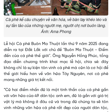
Cà phê kể câu chuyện về văn hóa, về bàn tay khéo léo và
sự tần tảo của những người mẹ, người chị nơi buôn làng.
Ảnh: Ama Phong
Lễ hội Cà phê Buôn Ma Thuột lần thứ 9 năm 2025 đang
diễn ra tại Đắk Lắk với chủ đề "Buôn Ma Thuột - Điểm
đến của cà phê thế giới". Ông Nguyễn Hồng Phúc, tổng
đạo diễn chương trình khai mạc lễ hội, chia sẻ: đây
không chỉ là sự kiện tôn vinh cà phê mà còn là cơ hội để
thế giới hiểu hơn về văn hóa Tây Nguyên, nơi cà phê
mang những giá trị kết nối.
“Có hai điểm nhấn đó là một tinh thần của cà phê gắn
với văn hóa của 49 dân tộc anh em, đó là gắn với giá trị
vật lý mà không ở đâu có và trong đó chúng ta sẽ tôn
vinh những văn hóa cà phê rất đẹp của người dân tộc,