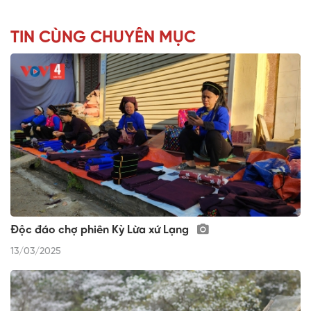
TIN CÙNG CHUYÊN MỤC
Độc đáo chợ phiên Kỳ Lừa xứ Lạng
13/03/2025