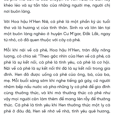
khéo léo và sự tần tảo của những người mẹ, người chị
nơi buôn làng.
Với Hoa hậu H’Hen Niê, cà phê là một phần ký ức tuổi
thơ và là hương vị của tình thân. Sinh ra và lớn lên tại
một buôn làng nghèo ở huyện Cư M’gar, Đắk Lắk, ngay
từ nhỏ, cô đã quen thuộc với cây cà phê.
Mỗi khi nói về cà phê, Hoa hậu H’Hen, tràn đầy năng
lượng, cô chia sẻ: “Theo góc nhìn của Hen về cà phê, cà
phê là sự kết nối, cà phê là tình yêu, cà phê là cơ hội.
Nói về cà phê là sự kết nối thì đó là sự kết nối trong gia
đình. Hen đã được uống cà phê của ông, bà, của ba,
mẹ. Mỗi buổi sáng sớm khi nghe tiếng gà gáy, có người
nhóm bếp nấu nước và pha những ly cà phê để gia đình
cùng thưởng thức, và khi mà thưởng thức cà phê như
vậy mọi người còn làm thêm để mang lên rẫy để thưởng
thức. Cà phê là tình yêu khi Hen thưởng thức một ly cà
phê ở đâu đó, Hen sẽ nhớ về nhà, tình yêu quê hương,