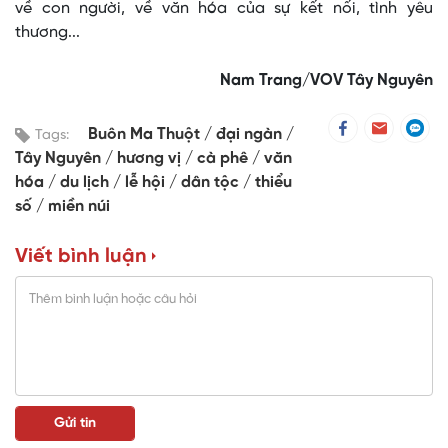
về con người, về văn hóa của sự kết nối, tình yêu
thương...
Nam Trang/VOV Tây Nguyên
Buôn Ma Thuột
đại ngàn
Tags:
Tây Nguyên
hương vị
cà phê
văn
hóa
du lịch
lễ hội
dân tộc
thiểu
số
miền núi
Viết bình luận