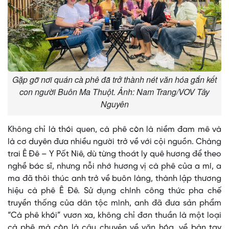
Gặp gỡ nơi quán cà phê đã trở thành nét văn hóa gắn kết
con người Buôn Ma Thuột. Ảnh: Nam Trang/VOV Tây
Nguyên
Không chỉ là thói quen, cà phê còn là niềm đam mê và
là cơ duyên đưa nhiều người trở về với cội nguồn. Chàng
trai Ê Đê – Y Pốt Niê, dù từng thoát ly quê hương để theo
nghề bác sĩ, nhưng nỗi nhớ hương vị cà phê của a mí, a
ma đã thôi thúc anh trở về buôn làng, thành lập thương
hiệu cà phê Ê Đê. Sử dụng chính công thức pha chế
truyền thống của dân tộc mình, anh đã đưa sản phẩm
“Cà phê khói” vươn xa, không chỉ đơn thuần là một loại
cà phê mà còn là câu chuyện về văn hóa, về bàn tay