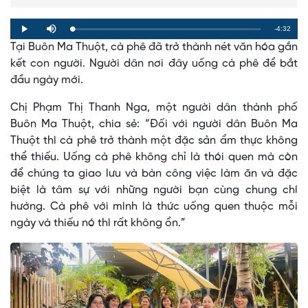
Remaining
-4:32
Loaded
:
Progress
:
Play
Mute
0%
0%
Tại Buôn Ma Thuột, cà phê đã trở thành nét văn hóa gắn
Time
kết con người. Người dân nơi đây uống cà phê để bắt
đầu ngày mới.
Chị Phạm Thị Thanh Nga, một người dân thành phố
Buôn Ma Thuột, chia sẻ: “Đối với người dân Buôn Ma
Thuột thì cà phê trở thành một đặc sản ẩm thực không
thể thiếu. Uống cà phê không chỉ là thói quen mà còn
để chúng ta giao lưu và bàn công việc làm ăn và đặc
biệt là tâm sự với những người bạn cùng chung chí
hướng. Cà phê với mình là thức uống quen thuộc mỗi
ngày và thiếu nó thì rất không ổn.”