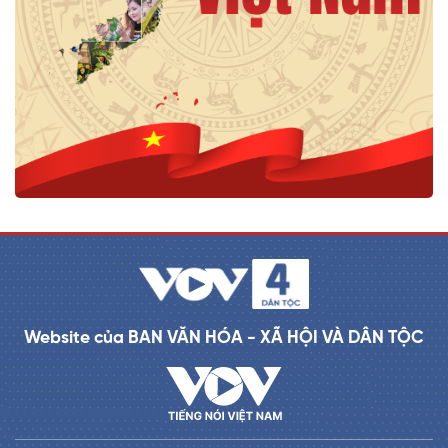
Website của BAN VĂN HÓA - XÃ HỘI VÀ DÂN TỘC