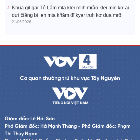
Khua gĭt gai Tô Lâm mtă klei mlih mrâo klei mĭn kơ ai
dưi čiăng bi leh mta kñăm đĭ kyar truh kơ dua mrô
21/05/2026
Cơ quan thường trú khu vực Tây Nguyên
Giám đốc: Lê Hải Sơn
Phó Giám đốc: Hà Mạnh Thắng - Phó Giám đốc: Phạm
Thị Thúy Ngọc