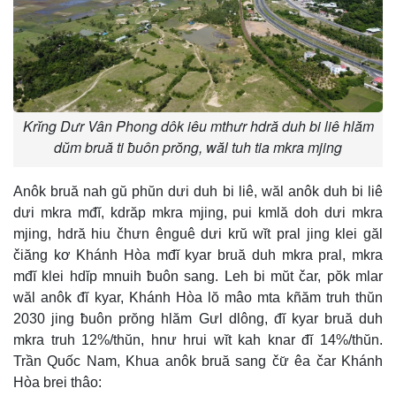
Krĭng Dưr Vân Phong dôk iêu mthưr hdră duh bi liê hlăm
dŭm bruă ti ƀuôn prŏng, wăl tuh tia mkra mjing
Anôk bruă nah gŭ phŭn dưi duh bi liê, wăl anôk duh bi liê
dưi mkra mđĭ, kdrăp mkra mjing, pui kmlă doh dưi mkra
mjing, hdră hiu čhưn ênguê dưi krŭ wĭt pral jing klei găl
čiăng kơ Khánh Hòa mđĭ kyar bruă duh mkra pral, mkra
mđĭ klei hdĭp mnuih ƀuôn sang. Leh bi mŭt čar, pŏk mlar
wăl anôk đĭ kyar, Khánh Hòa lŏ mâo mta kñăm truh thŭn
2030 jing ƀuôn prŏng hlăm Gưl dlông, đĭ kyar bruă duh
mkra truh 12%/thŭn, hnư hrui wĭt kah knar đĭ 14%/thŭn.
Trần Quốc Nam, Khua anôk bruă sang čư̆ êa čar Khánh
Hòa brei thâo: