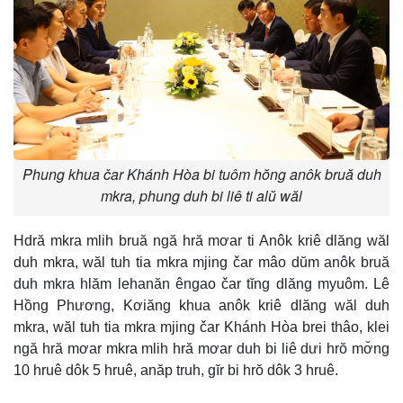
Phung khua čar Khánh Hòa bi tuôm hŏng anôk bruă duh
mkra, phung duh bi liê ti alŭ wăl
Hdră mkra mlih bruă ngă hră mơar ti Anôk kriê dlăng wăl
duh mkra, wăl tuh tia mkra mjing čar mâo dŭm anôk bruă
duh mkra hlăm lehanăn êngao čar tĭng dlăng myuôm. Lê
Hồng Phương, Kơiăng khua anôk kriê dlăng wăl duh
mkra, wăl tuh tia mkra mjing čar Khánh Hòa brei thâo, klei
ngă hră mơar mkra mlih hră mơar duh bi liê dưi hrŏ mơ̆ng
10 hruê dôk 5 hruê, anăp truh, gĭr bi hrŏ dôk 3 hruê.