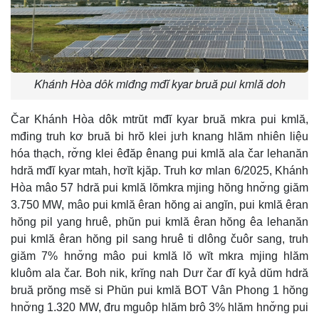
Khánh Hòa dôk miđng mđĭ kyar bruă pui kmlă doh
Čar Khánh Hòa dôk mtrŭt mđĭ kyar bruă mkra pui kmlă,
mđing truh kơ bruă bi hrŏ klei jưh knang hlăm nhiên liệu
hóa thạch, rơ̆ng klei êđăp ênang pui kmlă ala čar lehanăn
hdră mđĭ kyar mtah, hơĭt kjăp. Truh kơ mlan 6/2025, Khánh
Hòa mâo 57 hdră pui kmlă lŏmkra mjing hŏng hnơ̆ng giăm
3.750 MW, mâo pui kmlă êran hŏng ai angĭn, pui kmlă êran
hŏng pil yang hruê, phŭn pui kmlă êran hŏng êa lehanăn
pui kmlă êran hŏng pil sang hruê ti dlông čuôr sang, truh
giăm 7% hnơ̆ng mâo pui kmlă lŏ wĭt mkra mjing hlăm
kluôm ala čar. Boh nik, krĭng nah Dưr čar đĭ kyả dŭm hdră
bruă prŏng msĕ si Phŭn pui kmlă BOT Vân Phong 1 hŏng
hnơ̆ng 1.320 MW, đru mguôp hlăm brô 3% hlăm hnơ̆ng pui