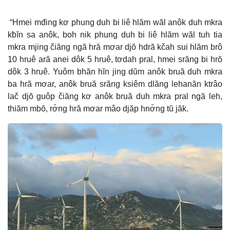
“Hmei mđing kơ phung duh bi liê hlăm wăl anôk duh mkra
kƀĭn sa anôk, boh nik phung duh bi liê hlăm wăl tuh tia
mkra mjing čiăng ngă hră mơar djŏ hdră kčah sui hlăm brô
10 hruê ară anei dôk 5 hruê, tơdah pral, hmei srăng bi hrŏ
dôk 3 hruê. Yuôm bhăn hĭn jing dŭm anôk bruă duh mkra
ba hră mơar, anôk bruă srăng ksiêm dlăng lehanăn ktrâo
lač djŏ guôp čiăng kơ anôk bruă duh mkra pral ngă leh,
thiăm mbŏ, rơ̆ng hră mơar mâo djăp hnơ̆ng tŭ jăk.