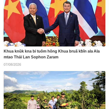
Khua knŭk kna bi tuôm hŏng Khua bruă kƀĭn ala Ala
mtao Thái Lan Sophon Zaram
07/08/2026