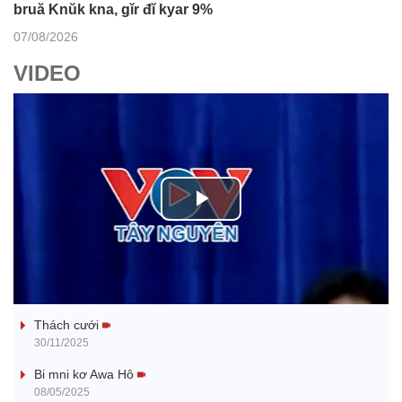
bruă Knŭk kna, gĭr đĭ kyar 9%
07/08/2026
VIDEO
P
l
Tanh bĕ ayong dăm jŭ
a
Thách cưới
y
30/11/2025
V
Bi mni kơ Awa Hô
08/05/2025