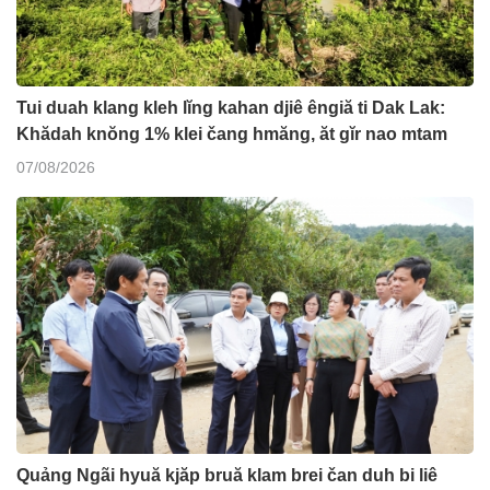
Tui duah klang kleh lĭng kahan djiê êngiă ti Dak Lak:
Khădah knŏng 1% klei čang hmăng, ăt gĭr nao mtam
07/08/2026
Quảng Ngãi hyuă kjăp bruă klam brei čan duh bi liê