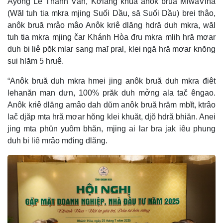
Ayŏng Lê Thanh Vân, Kơiăng khua anôk bruă MiwaVina
(Wăl tuh tia mkra mjing Suối Dầu, să Suối Dầu) brei thâo,
anôk bruă mrâo mâo Anôk kriê dlăng hdră duh mkra, wăl
tuh tia mkra mjing čar Khánh Hòa đru mkra mlih hră mơar
duh bi liê pŏk mlar sang maĭ pral, klei ngă hră mơar knŏng
sui hlăm 5 hruê.
“Anôk bruă duh mkra hmei jing anôk bruă duh mkra điêt
lehanăn man dưn, 100% prăk duh mơ̆ng ala tač êngao.
Anôk kriê dlăng amâo dah dŭm anôk bruă hrăm mbĭt, ktrâo
lač djăp mta hră mơar hŏng klei khuăt, djŏ hdră bhiăn. Anei
jing mta phŭn yuôm bhăn, mjing ai lar bra jak iêu phung
duh bi liê mrâo mđing dlăng.