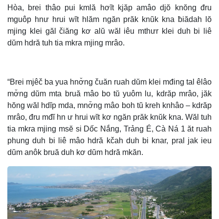
Hòa, brei thâo pui kmlă hơĭt kjăp amâo djŏ knŏng đru
mguôp hnư hrui wĭt hlăm ngăn prăk knŭk kna ƀiădah lŏ
mjing klei găl čiăng kơ alŭ wăl iêu mthưr klei duh bi liê
dŭm hdră tuh tia mkra mjing mrâo.
“Brei mjêč ba yua hnơ̆ng čuăn ruah dŭm klei mđing tal êlâo
mơ̆ng dŭm mta bruă mâo bo tŭ yuôm lu, kdrăp mrâo, jăk
hŏng wăl hdĭp mda, mnơ̆ng mâo boh tŭ kreh knhâo – kdrăp
mrâo, đru mđĭ hn ư hrui wĭt kơ ngăn prăk knŭk kna. Wăl tuh
tia mkra mjing msĕ si Dốc Nắng, Trảng É, Cà Ná 1 ăt ruah
phung duh bi liê mâo hdră kčah duh bi knar, pral jak ieu
dŭm anôk bruă duh kơ dŭm hdră mkăn.