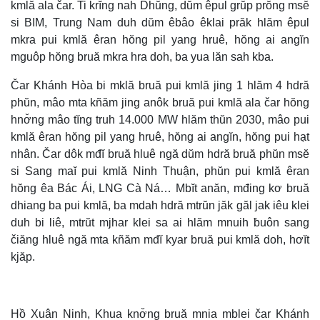
kmlă ala čar. Ti krĭng nah Dhŭng, dŭm êpul grŭp prŏng msĕ
si BIM, Trung Nam duh dŭm êbâo êklai prăk hlăm êpul
mkra pui kmlă êran hŏng pil yang hruê, hŏng ai angĭn
mguôp hŏng bruă mkra hra doh, ba yua lăn sah kba.
Čar Khánh Hòa bi mklă bruă pui kmlă jing 1 hlăm 4 hdră
phŭn, mâo mta kñăm jing anôk bruă pui kmlă ala čar hŏng
hnơ̆ng mâo tĭng truh 14.000 MW hlăm thŭn 2030, mâo pui
kmlă êran hŏng pil yang hruê, hŏng ai angĭn, hŏng pui hạt
nhân. Čar dôk mđĭ bruă hluê ngă dŭm hdră bruă phŭn msĕ
si Sang maĭ pui kmlă Ninh Thuận, phŭn pui kmlă êran
hŏng êa Bác Ái, LNG Cà Ná… Mbĭt anăn, mđing kơ bruă
dhiang ba pui kmlă, ba mdah hdră mtrŭn jăk găl jak iêu klei
duh bi liê, mtrŭt mjhar klei sa ai hlăm mnuih ƀuôn sang
čiăng hluê ngă mta kñăm mđĭ kyar bruă pui kmlă doh, hơĭt
kjăp.
Hồ Xuân Ninh, Khua knơ̆ng bruă mnia mblei čar Khánh