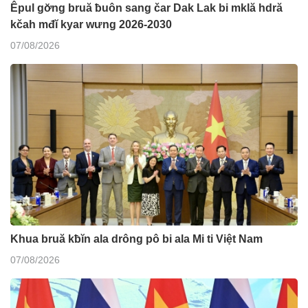
Êpul gơ̆ng bruă ƀuôn sang čar Dak Lak bi mklă hdră
kčah mđĭ kyar wưng 2026-2030
07/08/2026
Khua bruă kƀĭn ala drông pô bi ala Mi ti Việt Nam
07/08/2026