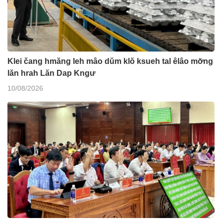
Klei čang hmăng leh mâo dŭm klŏ ksueh tal êlâo mơ̆ng
lăn hrah Lăn Dap Kngư
10/08/2026