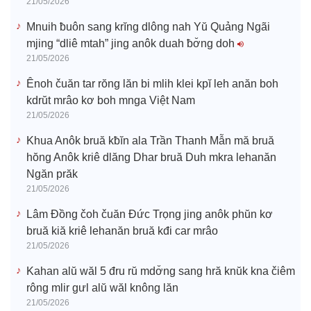
21/05/2026
Mnuih ƀuôn sang krĭng dlông nah Yŭ Quảng Ngãi
mjing “dliê mtah” jing anôk duah ƀơ̆ng doh
21/05/2026
Ênoh čuăn tar rŏng lăn bi mlih klei kpĭ leh anăn boh
kdrŭt mrâo kơ boh mnga Việt Nam
21/05/2026
Khua Anôk bruă kƀĭn ala Trần Thanh Mẫn mă bruă
hŏng Anôk kriê dlăng Dhar bruă Duh mkra lehanăn
Ngăn prăk
21/05/2026
Lâm Đồng čoh čuăn Đức Trọng jing anôk phŭn kơ
bruă kiă kriê lehanăn bruă kđi car mrâo
21/05/2026
Kahan alŭ wăl 5 đru rŭ mdơ̆ng sang hră knŭk kna čiêm
rông mlir gưl alŭ wăl knông lăn
21/05/2026