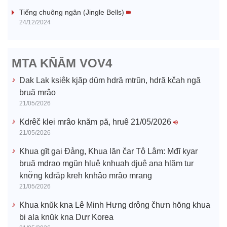
i
Tiếng chuông ngân (Jingle Bells)
24/12/2024
d
e
MTA KÑĂM VOV4
o
Dak Lak ksiêk kjăp dŭm hdră mtrŭn, hdră kčah ngă
bruă mrâo
21/05/2026
Kdrêč klei mrâo knăm pă, hruê 21/05/2026
21/05/2026
Khua gĭt gai Đảng, Khua lăn čar Tô Lâm: Mđĭ kyar
bruă mdrao mgŭn hluê knhuah djuê ana hlăm tur
knơ̆ng kdrăp kreh knhâo mrâo mrang
21/05/2026
Khua knŭk kna Lê Minh Hưng drông čhưn hŏng khua
bi ala knŭk kna Dưr Korea