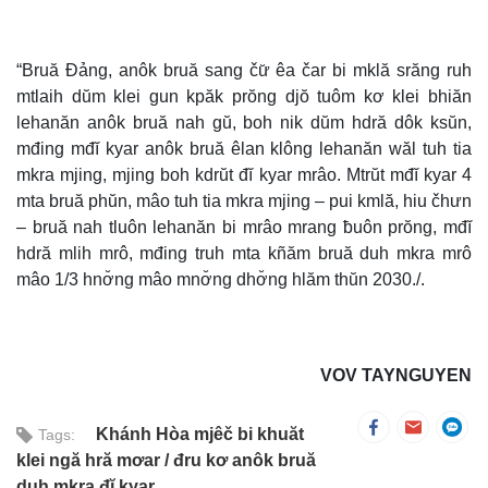
“Bruă Đảng, anôk bruă sang čư̆ êa čar bi mklă srăng ruh
mtlaih dŭm klei gun kpăk prŏng djŏ tuôm kơ klei bhiăn
lehanăn anôk bruă nah gŭ, boh nik dŭm hdră dôk ksŭn,
mđing mđĭ kyar anôk bruă êlan klông lehanăn wăl tuh tia
mkra mjing, mjing boh kdrŭt đĭ kyar mrâo. Mtrŭt mđĭ kyar 4
mta bruă phŭn, mâo tuh tia mkra mjing – pui kmlă, hiu čhưn
– bruă nah tluôn lehanăn bi mrâo mrang ƀuôn prŏng, mđĭ
hdră mlih mrô, mđing truh mta kñăm bruă duh mkra mrô
mâo 1/3 hnơ̆ng mâo mnơ̆ng dhơ̆ng hlăm thŭn 2030./.
VOV TAYNGUYEN
Khánh Hòa mjêč bi khuăt
Tags:
klei ngă hră mơar
đru kơ anôk bruă
duh mkra đĭ kyar