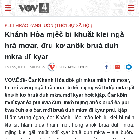
KLEI MRÂO YANG [UÔN (THỜI SỰ XÃ HỘI)
Khánh Hòa mjêč bi khuăt klei ngă
hră mơar, đru kơ anôk bruă duh
mkra đĭ kyar
Thứ hai, 00:00, 15/09/2025
VOV TAYNGUYEN
VOV.Êđê- Čar Khánh Hòa dôk gĭr mkra mlih hră mơar,
bi hrŏ wưng ngă hră mơar bi liê, mjing wăl hdĭp mda găl
ênưih kơ bruă duh mkra mđĭ kyar hơĭt kjăp. Čar kƀĭn
mđĭ kyar êa pui êwa čuh, mkŏ mjing anôk bruă êa pui
êwa čuh ala čar, mđĭ bruă duh mkra đĭ kyar pral, kjăp.
Hlăm wưng êgao, čar Khánh Hòa mâo leh lu klei bi mlih
klă sĭt hlăm bruă hrăm mbĭt hŏng anôk bruă duh mkra,
mjing klei găl mtrŭt mđĭ kyar bruă duh mkra – ala ƀuôn.