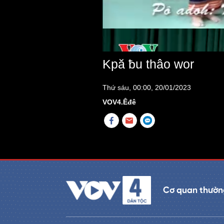
Kpă ƀu thâo wor
Thứ sáu, 00:00, 20/01/2023
VOV4.Êđê
Cơ quan thường