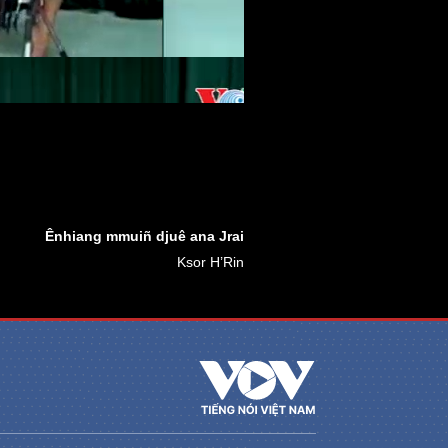
Ênhiang mmuiñ djuê ana Jrai
Ksor H’Rin