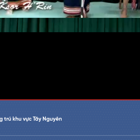
 trú khu vực Tây Nguyên