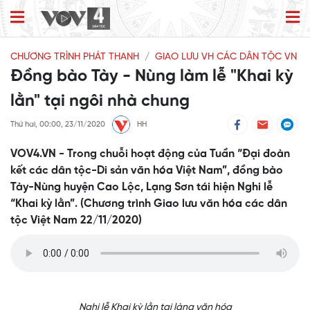
CHƯƠNG TRÌNH PHÁT THANH
GIAO LƯU VH CÁC DÂN TỘC VN
Đồng bào Tày - Nùng làm lễ "Khai kỳ
lằn" tại ngôi nhà chung
Thứ hai, 00:00, 23/11/2020
HH
VOV4.VN - Trong chuỗi hoạt động của Tuần “Đại đoàn
kết các dân tộc-Di sản văn hóa Việt Nam”, đồng bào
Tày-Nùng huyện Cao Lộc, Lạng Sơn tái hiện Nghi lễ
“Khai kỳ lằn”. (Chương trình Giao lưu văn hóa các dân
tộc Việt Nam 22/11/2020)
Nghi lễ Khai kỳ lằn tại làng văn hóa