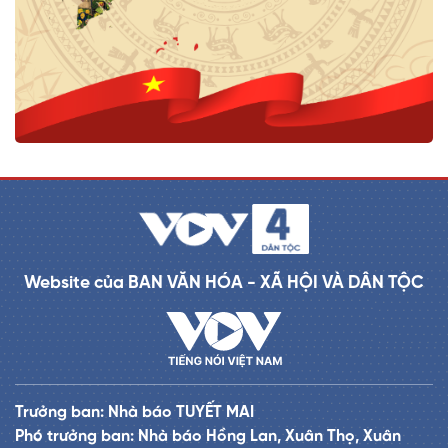
Website của BAN VĂN HÓA - XÃ HỘI VÀ DÂN TỘC
Trưởng ban: Nhà báo TUYẾT MAI
Phó trưởng ban: Nhà báo Hồng Lan, Xuân Thọ, Xuân