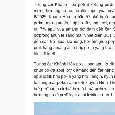
Tơring čar Khánh Hòa pơtrut kơtang pơđĭ k
mơng hơdang pơtâo, pơhlôm apui yua amăng
6/2025, Khánh Hòa hơmâo 57 akŏ bruă apui
pơkra mơng angĭn, hrĭp pơ-iă yang hrơi, dr
rai 7% apui yua amăng đơ đam dêh čar. Si
pơprong anun lĕ sang măi Nhiệt điện BOT
dêh čar. Ƀơi kual Dơnung, hơdôm grup pơp
prăk hăng amăng anih hrĭp pơ-iă yang hrơi,
lŏn krô kreñ.
Tơring čar Khánh Hòa pơsit tong apui lơtrik
phun pơkra apui lơtrik amăng dêh čar hăn
apui lơtrik hrĭp pơ-iă yang hrơi, angĭn, hyu
lĕ sang măi pơkra apui lơtrik ayuh Ninh T
hrĕ pơđuăi, ba tơbiă hơdră bruă pơhưč tuh 
hơnong pơkă pơđĭ kyar apui lơtrik mơtah, h