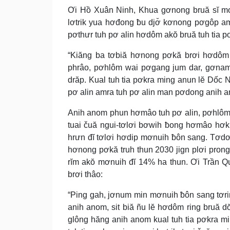
Ơi Hồ Xuân Ninh, Khua gơnong bruă sĭ mơd
lơtrik yua hơđong ƀu djơ̆ kơnong pơgôp am
pơthưr tuh pơ alin hơdôm akŏ bruă tuh tia p
“Kiăng ba tơbiă hơnong pơkă brơi hơdôm 
phrâo, pơhlôm wai pơgang jum dar, gơnam 
drăp. Kual tuh tia pơkra ming anun lĕ Dố
pơ alin amra tuh pơ alin man pơdong anih a
Anih anom phun hơmâo tuh pơ alin, pơhlôm gê
tuai čuă ngui-tơlơi bơwih ƀong hơmâo hơkr
hrưn đĭ tơlơi hơdip mơnuih ƀôn sang. Tơdơi
hơnong pơkă truh thun 2030 jign plơi pron
rĭm akŏ mơnuih đĭ 14% ha thun. Ơi Trần 
brơi thâo:
“Ping gah, jơnum min mơnuih ƀôn sang tơr
anih anom, sit biă ñu lĕ hơdôm ring bruă d
glông hăng anih anom kual tuh tia pơkra mi