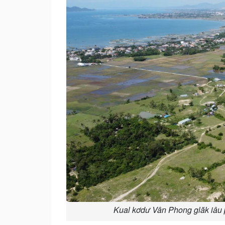
Kual kơdư Vân Phong glăk iâu pơ