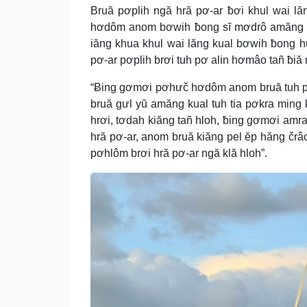
Bruă pơplih ngă hră pơ-ar ƀơi khul wai lă
hơdôm anom bơwih ƀong sĭ mơdrô amăng lŏ
iăng khua khul wai lăng kual bơwih ƀong hu
pơ-ar pơplih brơi tuh pơ alin hơmâo tañ ƀiă 
“Ƀing gơmơi pơhưč hơdôm anom bruă tuh pơ
bruă gưl yŭ amăng kual tuh tia pơkra ming 
hrơi, tơdah kiăng tañ hloh, ƀing gơmơi amr
hră pơ-ar, anom bruă kiăng pel ĕp hăng čr
pơhlôm brơi hră pơ-ar ngă klă hloh”.