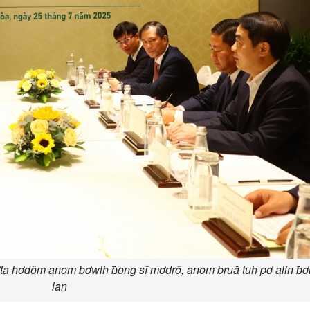
ta hơdôm anom bơwih ƀong sĭ mơdrô, anom bruă tuh pơ alin ƀơ
lan