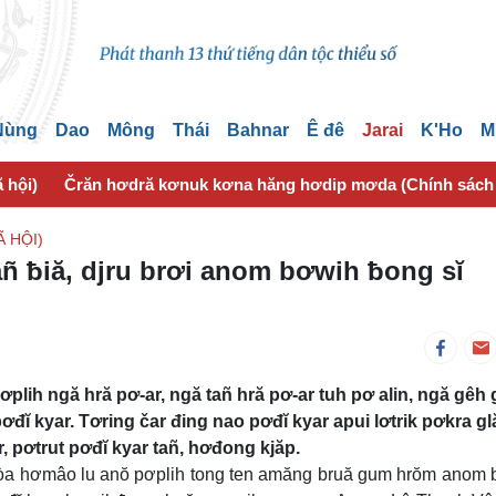
 Nùng
Dao
Mông
Thái
Bahnar
Ê đê
Jarai
K'Ho
M
 hội)
Črăn hơdră kơnuk kơna hăng hơdip mơda (Chính sách
 HỘI)
ñ ƀiă, djru brơi anom bơwih ƀong sĭ
plih ngă hră pơ-ar, ngă tañ hră pơ-ar tuh pơ alin, ngă gêh 
 kyar. Tơring čar đing nao pơđĭ kyar apui lơtrik pơkra glă
, pơtrut pơđĭ kyar tañ, hơđong kjăp.
Hòa hơmâo lu anŏ pơplih tong ten amăng bruă gum hrŏm anom