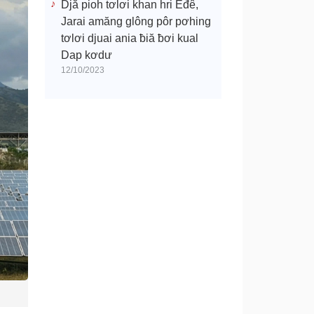
Djă pioh tơlơi khan hri Êđê,
Jarai amăng glông pôr pơhing
tơlơi djuai ania ƀiă ƀơi kual
Dap kơdư
12/10/2023