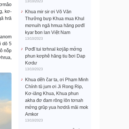
13/10/2023
 hơmâo
, kơ-
Khua mir sir ơi Võ Văn
gă hră
Thưởng bưp Khua mua Khul
mơnuih ngă hmua hăng pơđĭ
kyar ƀon lan Việt Nam
m anom
13/10/2023
i dŏ 5
Pơđĭ tui tơhnal kơjăp mơ̆ng
ô nô̆p
phun kơphê hăng tiu ƀơi Dap
ơhrua,
Kơdư
13/10/2023
Khua dêh čar ta, ơi Phạm Minh
Chính tŭ jum ơi Ji Rong Rip,
Kơ-iăng Khua, Khua phun
akha đơ đam rŏng lŏn tơnah
mơ̆ng grŭp yua hơdră măi mok
Amkor
13/10/2023