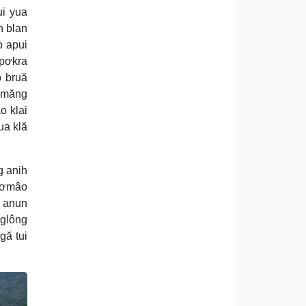
ui yua
h blan
o apui
 pơkra
ŏ bruă
 amăng
o klai
ua klă
g anih
 hơmâo
n anun
 glông
gă tui