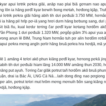
yar apui lơtrik pơkra glăi, anăp nao plai ƀiă gơnam nao ap
 lŏn ia hăng pơđĭ kyar bơwih ƀong mơtah, hơđong kjăp, Tru
 lơtrik pơkra glăi hăng abih tih dưi pơđuăi 3.750 MW, hơmâ
ai ia hăng pil hrĭp pơ-iă yang hrơi dưm hăng bơbung sang, dưi
t biă ñu, kual kơdư tơring čar pơđĭ kyar kơtang hơdôm ak
 Vân Phong 1 dưi pơđuăi 1.320 MW, pơgôp giăm 3% apui yua
rong anun lĕ BIM, Trung Nam hơmâo tuh pơ alin hơdôm rơbâ
 apui pơkra mơng angĭn pơlir hăng bruă pơkra hra hơdjă, mă y
 lĕ 1 amăng 4 tơlơi akŏ phun kiăng pơđĭ kyar, hơnong pơkă jin
g abih tih dưi pơđuăi hiam lăng 14.000 MW amăng thun 2030,
h hăng put ayuh. Tơring čar glăk pơtrut tañ hơdôm akŏ bruă phu
huận, drai ia Bác Ái, LNG Cà Ná…laih dong đing nao pơgiong
pơ alin, pơtrut tơlơi mut hrŏm mơng mơnuih ƀôn sang kiăng n
ơdjă, hơđong kjăp.