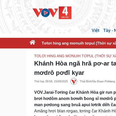
Việt
Tày -
Tơlơi hing ang mơnuih tơpul (Thời sự xã
TƠLƠI HING ANG MƠNUIH TƠPUL (THỜI SỰ XÃ
Khánh Hòa ngă hră pơ-ar ta
mơdrô pơđĭ kyar
Thứ hai, 09:58, 15/09/2025
Thái Bình/Siu Đoan Pơblang
VOV.Jarai-Tơring čar Khánh Hòa gir run pơ
brơi hơdôm anom bơwih ƀong sĭ mơdrô pơđĭ
man pơdong sang bruă apui lơtrik dêh čar
Amăng hrơi blan rơgao, tơring čar Khánh 