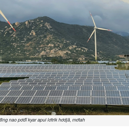
ng nao pơđĭ kyar apui lơtrik hơdjă, mơtah