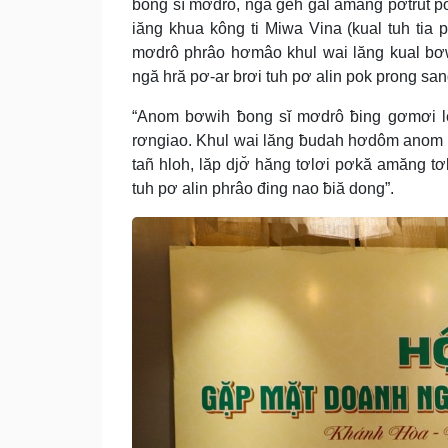
ƀong sĭ mơdrô, ngă gêh gal amăng pơtrut 
iăng khua kông ti Miwa Vina (kual tuh tia
mơdrô phrâo hơmâo khul wai lăng kual bơwi
ngă hră pơ-ar brơi tuh pơ alin pok prong san
“Anom bơwih ƀong sĭ mơdrô ƀing gơmơi l
rơngiao. Khul wai lăng ƀudah hơdôm anom b
tañ hloh, lăp djơ̆ hăng tơlơi pơkă amăng t
tuh pơ alin phrâo đing nao ƀiă dong”.