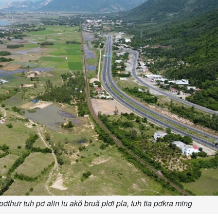
thưr tuh pơ alin lu akŏ bruă plơi pla, tuh tia pơkra ming