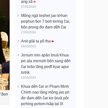
ang să
27/02/2024
Mông ngă lơphet jao tơhan
pơphun ƀơi 7 boh tơring čar,
ƀôn prong đơ đam dêh čar
27/02/2024
Anit glăi ta pô tha
16/10/2023
Jơnum min apăn bruă Khua
pơ ala mơnuih ƀôn sang dêh
čar krăo lăng pơđĭ kyar apui
lơtrik
13/10/2023
Khua dêh čar ơi Phạm Minh
Chính nao lăng mông jao pri
i ƀon
đơ đam dêh čar kơ bruă pôr
pơhing pơtom hiăp tal IX