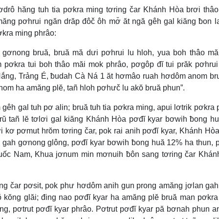
rô hăng tuh tia pơkra ming tơring čar Khánh Hòa brơi thâo
ăng pơhrui ngăn drăp đôč ôh mơ̆ ăt ngă gêh gal kiăng ƀon l
ơkra ming phrâo:
gơnong bruă, bruă mă dưi pơhrui lu hloh, yua boh thâo mă
pơkra tui boh thâo măi mok phrâo, pơgôp đĭ tui prăk pơhru
c Nắng, Trảng É, ƀudah Cà Ná 1 ăt hơmâo ruah hơdôm anom br
nom ha amăng plĕ, tañ hloh pơhưč lu akŏ bruă phun”.
h gal tuh pơ alin; bruă tuh tia pơkra ming, apui lơtrik pơkra 
ŭ tañ lĕ tơlơi gal kiăng Khánh Hòa pơđĭ kyar bơwih ƀong hu
 kơ pơmut hrŏm tơring čar, pok rai anih pơđĭ kyar, Khánh Hòa 
g gah gơnong glông, pơđĭ kyar bơwih ƀong huă 12% ha thun, 
Quốc Nam, Khua jơnum min mơnuih ƀôn sang tơring čar Khán
ing čar pơsit, pok phư hơdôm anih gun prong amăng jơlan ga
ŏ kŏng glăi; đing nao pơđĭ kyar ha amăng plĕ bruă man pơkra
ng, pơtrut pơđĭ kyar phrâo. Pơtrut pơđĭ kyar pă bơnah phun a