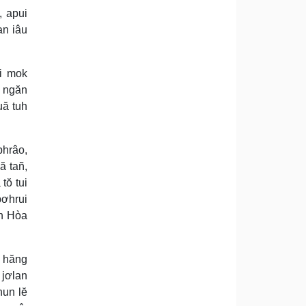
, apui
an iâu
i mok
i ngăn
uă tuh
phrâo,
ă tañ,
tŏ tui
pơhrui
h Hòa
h hăng
 jơlan
nun lĕ