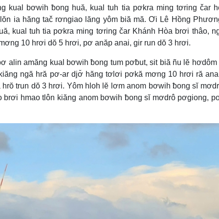
ng kual bơwih ƀong huă, kual tuh tia pơkra ming tơring čar
n ia hăng tač rơngiao lăng yôm biă mă. Ơi Lê Hồng Phương
ă, kual tuh tia pơkra ming tơring čar Khánh Hòa brơi thâo, n
mơng 10 hrơi dŏ 5 hrơi, pơ anăp anai, gir run dŏ 3 hrơi.
 alin amăng kual bơwih ƀong tum pơƀut, sit biă ñu lĕ hơdô
kiăng ngă hră pơ-ar djơ̆ hăng tơlơi pơkă mơng 10 hrơi ră ana
a hrŏ trun dŏ 3 hrơi. Yôm hloh lĕ lơm anom bơwih ƀong sĭ mơdr
âo brơi hmao tlôn kiăng anom bơwih ƀong sĭ mơdrô pơgiong, p