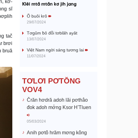
a
n, kơ-
Klêi mtă mtăn kơ jih jang
ong sĭ
y
pơplih
Ŏ buôi krô
29/07/2024
V
Tơgŭm ƀô đô̆i tơblăh ayăt
g tač
13/07/2024
i
r brơi
Việt Nam ngời sáng tương lai
m bruă
d
11/07/2024
e
TƠLƠI PƠTŎNG
o
VOV4
Črăn hơdră adoh lăi pơthâo
đok adoh mơ̆ng Ksor H'Tluen
05/03/2024
Anih pơtô hrăm mơng kông