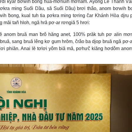
pơđĭ kyar bơwih ƀong huă-mơnuih mơnam. Ayong Lê Thanh Vâ
 pơkra ming Suối Dầu, să Suối Dầu) brơi thâo, anom bơwih ƀ
h ƀong, kual tuh tia pơkra ming tơring čar Khánh Hòa djru 
g măi tañ hloh, ngă hră pơ-ar rơngiă 5 hrơi:
ĕ anom bruă man ƀrô hăng anet, 100% prăk tuh pơ alin mơn
ruă, sang bruă lêng kơ gum hrŏm, črâo ba djop bruă ngă pơ-a
ơlơi phiăn. Anai lĕ tơlơi yôm biă mă, pơhưč kiăng hơdôm ano