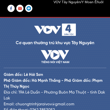
VOV Tây Nguyên/Y Moan Êñuôl
Cơ quan thường trú khu vực Tây Nguyên
Giám đốc: Lê Hải Sơn
Phó Giám đốc: Hà Mạnh Thắng - Phó Giám đốc: Phạm
Thị Thúy Ngọc
Địa chỉ: 19A Lê Duẩn - Phường Buôn Ma Thuột - tỉnh Dak
Lak
Email: chuongtrinhjaraivov@gmail.com