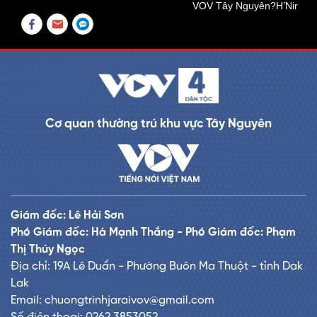
VOV Tây Nguyên?H’Nir
Cơ quan thường trú khu vực Tây Nguyên
Giám đốc: Lê Hải Sơn
Phó Giám đốc: Hà Mạnh Thắng - Phó Giám đốc: Phạm
Thị Thúy Ngọc
Địa chỉ: 19A Lê Duẩn - Phường Buôn Ma Thuột - tỉnh Dak
Lak
Email: chuongtrinhjaraivov@gmail.com