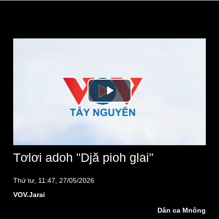
Play
Video
Tơlơi adoh "Djă pioh glai"
Thứ tư, 11:47, 27/05/2026
VOV.Jarai
Dân ca Mnông