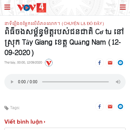
នាទីរឿងចម្លែកលើពិភពលោក។ (CHUYỆN LẠ ĐÓ ĐÂY)
ពិធីចងសម្ព័ន្ធមិត្តរបស់ជនជាតិ Cơ tu នៅ
ស្រុក Tây Giang ខេត្ត Quảng Nam (12-
09-2020)
Thứ bảy, 00:00, 12/09/2020
Tags:
Viết bình luận