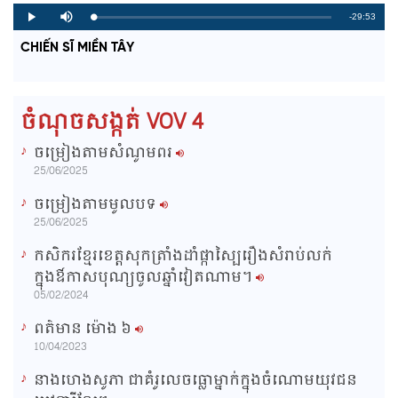
R
-29:53
L
P
P
M
o
r
l
u
a
o
a
t
e
CHIẾN SĨ MIỀN TÂY
d
g
y
e
e
r
d
e
m
:
s
0
s
%
:
a
0
ចំណុចសង្កត់ VOV 4
%
i
ចម្រៀងតាមសំណូមពរ
n
25/06/2025
i
ចម្រៀងតាមមូលបទ
n
25/06/2025
g
កសិករខ្មែរខេត្តសុកត្រាំងដាំផ្កាស្បៃរឿងសំរាប់លក់
T
ក្នុងឳកាសបុណ្យចូលឆ្នាំវៀតណាម។
i
05/02/2024
m
ពត៌មាន ម៉ោង​ ៦
e
10/04/2023
នាងហេងសូភា ជាគំរូលេចធ្លោម្នាក់ក្នុងចំណោមយុវជន