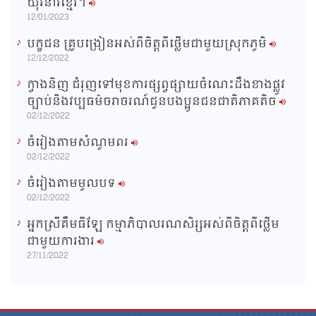
យុវនារីខ្មែរ។
12/01/2023
បក្ខជន គ្រូបង្រៀនអស់ពីចិត្តពីថ្លើមជាមួយស្រុកភូមិ
12/12/2022
ក្វាងនិញ ជំរុញទៅមុខការផ្សព្វផ្សាយចំណេះដឹងខាងផ្លូវ
ច្បាប់និងវប្បធម៌ចរាចរណ៍ជូនបងប្អូនជនជាតិភាគតិច
02/12/2022
ចំរៀងតាមសំណូមពរ
02/12/2022
ចំរៀងតាមមូលបទ
02/12/2022
អ្នកស្រីគឹមធីឡែ កម្មាភិបាលរណសិរ្សអស់ពីចិត្តពីថ្លើម
ជាមួយការងារ
27/11/2022