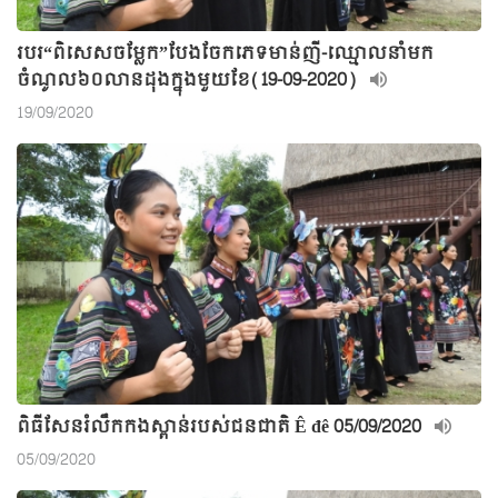
របរ“ពិសេសចម្លែក”បែងចែកភេទមាន់ញី-ឈ្មោលនាំមក
ចំណូល៦០លានដុងក្នុងមួយខែ(19-09-2020)
19/09/2020
ពិធីសែនរំលឹកកងស្ពាន់របស់ជនជាតិ Ê đê 05/09/2020
05/09/2020