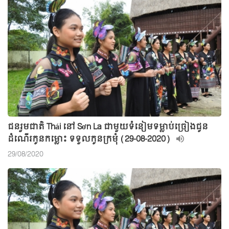
ជនរួមជាតិ Thái នៅ Sơn La ជាមួយទំនៀមទម្លាប់ច្រៀងជូន
ដំណើរកូនកម្លោះ ទទួលកូនក្រមុំ (29-08-2020)
29/08/2020