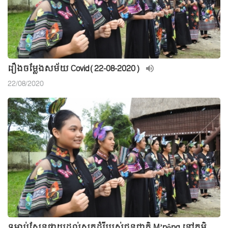
រឿងចម្លែងសម័យ Covid(22-08-2020)
22/08/2020
ទម្លាប់សែនថ្វាយដល់សត្វដំរីរបស់ជនជាតិ M’nông នៅភូមិ