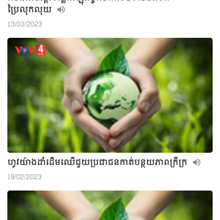
ប្រៃលុកលុយ
13/03/2023
ហូវយ៉ាងដាំដើមឈើជួយប្រជាជនកាត់បន្ថយភាពក្រីក្រ
19/02/2023