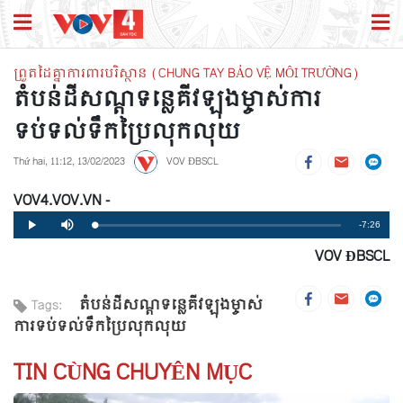
ព្រួតដៃគ្នាការពារបរិស្ថាន (CHUNG TAY BẢO VỆ MÔI TRƯỜNG)
តំបន់ដីសណ្តទន្លេគីវឡុងម្ចាស់ការ
ទប់ទល់ទឹកប្រៃលុកលុយ
Thứ hai, 11:12, 13/02/2023
VOV ĐBSCL
VOV4.VOV.VN -
Remaining
-7:26
Loaded
:
Progress
:
Play
Mute
0%
0%
VOV ĐBSCL
Time
តំបន់ដីសណ្តទន្លេគីវឡុងម្ចាស់
Tags:
ការទប់ទល់ទឹកប្រៃលុកលុយ
TIN CÙNG CHUYÊN MỤC