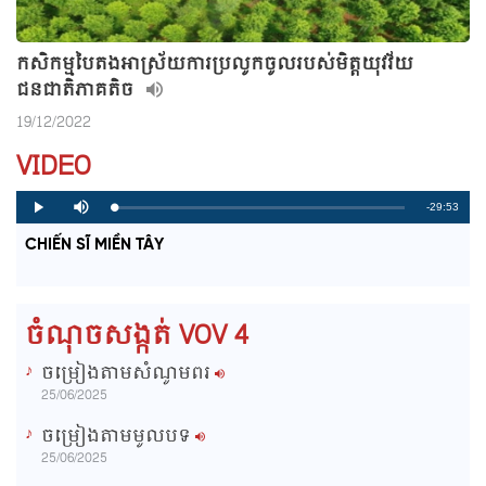
កសិកម្មបៃតងអាស្រ័យការប្រលូកចូលរបស់មិត្តយុវវ័យ
ជនជាតិភាគតិច
19/12/2022
VIDEO
R
-29:53
L
P
P
M
o
r
l
u
a
o
a
t
e
CHIẾN SĨ MIỀN TÂY
d
g
y
e
e
r
d
e
m
:
s
0
s
%
:
a
0
ចំណុចសង្កត់ VOV 4
%
i
ចម្រៀងតាមសំណូមពរ
n
25/06/2025
i
ចម្រៀងតាមមូលបទ
n
25/06/2025
g