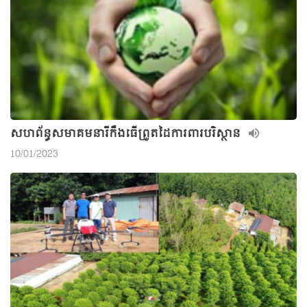
សហព័ន្ធសមាគមនារីកឹងធើព្រួតដៃការពារបរិស្ថាន
10/01/2023