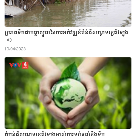
ប្រភពទឹកជាកត្តាស្នូលនៃការអភិវឌ្ឍន៍តំន់ដីសណ្តទន្លេគីវឡុង
10/04/2023
តំបន់ដីសណ្តទន្លេគីវឡុងម្ចាស់ការទប់ទល់នឹងទឹក