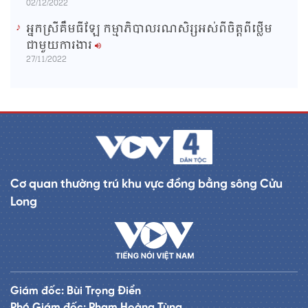
02/12/2022
អ្នកស្រីគឹមធីឡែ កម្មាភិបាលរណសិរ្សអស់ពីចិត្តពីថ្លើម
ជាមួយការងារ
27/11/2022
Cơ quan thường trú khu vực đồng bằng sông Cửu
Long
Giám đốc: Bùi Trọng Điển
Phó Giám đốc: Phạm Hoàng Tùng