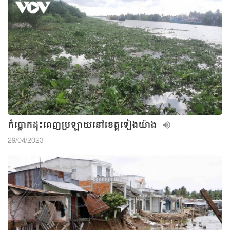
កំប្លោកដុះពេញប្រឡាយនៅខេត្តទៀងយ៉ាង
29/04/2023