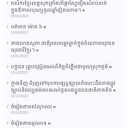
កសិករខ្មែរខេត្តសុកត្រាំងដាំផ្កាស្បៃរឿងសំរាប់លក់
T
ក្នុងឳកាសបុណ្យចូលឆ្នាំវៀតណាម។
i
05/02/2024
m
ពត៌មាន ម៉ោង​ ៦
e
10/04/2023
នាងហេងសូភា ជាគំរូលេចធ្លោម្នាក់ក្នុងចំណោមយុវជន
យុវនារីខ្មែរ។
12/01/2023
បក្ខជន គ្រូបង្រៀនអស់ពីចិត្តពីថ្លើមជាមួយស្រុកភូមិ
12/12/2022
ក្វាងនិញ ជំរុញទៅមុខការផ្សព្វផ្សាយចំណេះដឹងខាងផ្លូវ
ច្បាប់និងវប្បធម៌ចរាចរណ៍ជូនបងប្អូនជនជាតិភាគតិច
02/12/2022
ចំរៀងតាមសំណូមពរ
02/12/2022
ចំរៀងតាមមូលបទ