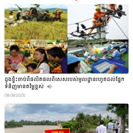
ដូងខ្ទិះចាប់ពីផលិតផលពិសេសរបស់មូលដ្ឋានរហូតដល់ផ្នែក
ទំនិញមានតម្លៃខ្ពស់
08/08/2026