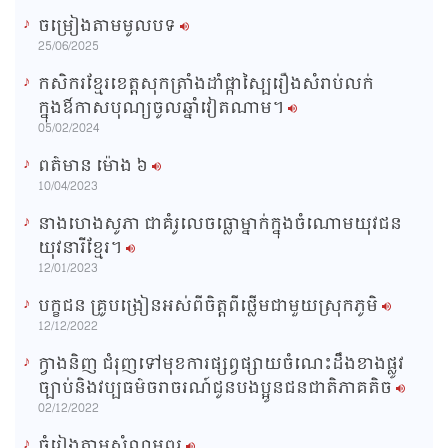
ចម្រៀងតាមមូលបទ
n
25/06/2025
g
កសិករខ្មែរខេត្តសុកត្រាំងដាំផ្កាស្បៃរឿងសំរាប់លក់
T
ក្នុងឳកាសបុណ្យចូលឆ្នាំវៀតណាម។
i
05/02/2024
m
ពត៌មាន ម៉ោង​ ៦
e
10/04/2023
នាងហេងសូភា ជាគំរូលេចធ្លោម្នាក់ក្នុងចំណោមយុវជន
យុវនារីខ្មែរ។
12/01/2023
បក្ខជន គ្រូបង្រៀនអស់ពីចិត្តពីថ្លើមជាមួយស្រុកភូមិ
12/12/2022
ក្វាងនិញ ជំរុញទៅមុខការផ្សព្វផ្សាយចំណេះដឹងខាងផ្លូវ
ច្បាប់និងវប្បធម៌ចរាចរណ៍ជូនបងប្អូនជនជាតិភាគតិច
02/12/2022
ចំរៀងតាមសំណូមពរ