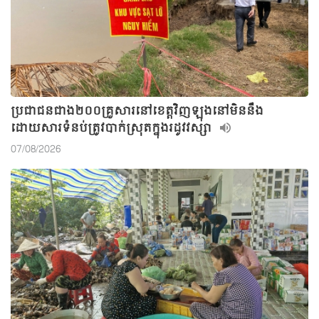
ប្រជាជនជាង២០០គ្រួសារនៅខេត្តវិញឡុងនៅមិននឹង
ដោយសារទំនប់ត្រូវបាក់ស្រុតក្នុងរដូវវស្សា
07/08/2026