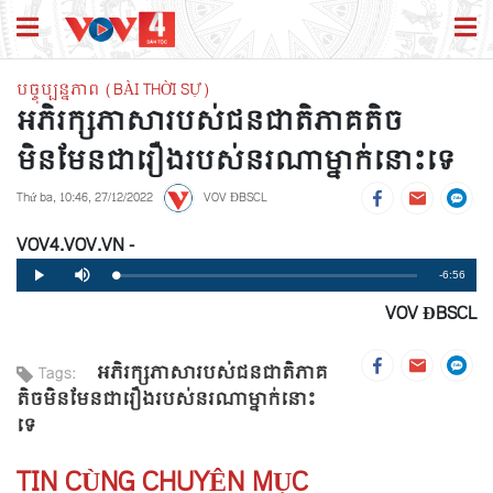
បច្ចុប្បន្នភាព (BÀI THỜI SỰ)
អភិរក្សភាសារបស់ជនជាតិភាគតិច
មិនមែនជារឿងរបស់នរណាម្នាក់នោះទេ
Thứ ba, 10:46, 27/12/2022
VOV ĐBSCL
VOV4.VOV.VN -
Remaining
-6:56
Loaded
:
Progress
:
Play
Mute
0%
0%
VOV ĐBSCL
Time
អភិរក្សភាសារបស់ជនជាតិភាគ
Tags:
តិចមិនមែនជារឿងរបស់នរណាម្នាក់នោះ
ទេ
TIN CÙNG CHUYÊN MỤC