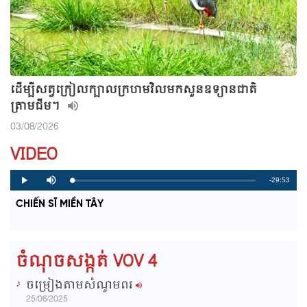
ដើម្បីសត្វក្រៀលក្បាលក្រហមវិលមកសួនឧទ្យានជាតិ
ត្រាមជីម។
03/08/2026
VIDEO
R
-29:53
L
P
P
M
o
r
l
u
a
o
a
t
e
CHIẾN SĨ MIỀN TÂY
d
g
y
e
e
r
d
e
m
:
s
0
s
%
:
a
0
ចំណុចសង្កត់ VOV 4
%
i
ចម្រៀងតាមសំណូមពរ
n
25/06/2025
i