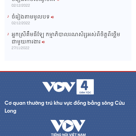
02/12/2022
ចំរៀងតាមមូលបទ
02/12/2022
អ្នកស្រីគឹមធីឡែ កម្មាភិបាលរណសិរ្សអស់ពីចិត្តពីថ្លើម
ជាមួយការងារ
27/11/2022
Cơ quan thường trú khu vực đồng bằng sông Cửu
Long