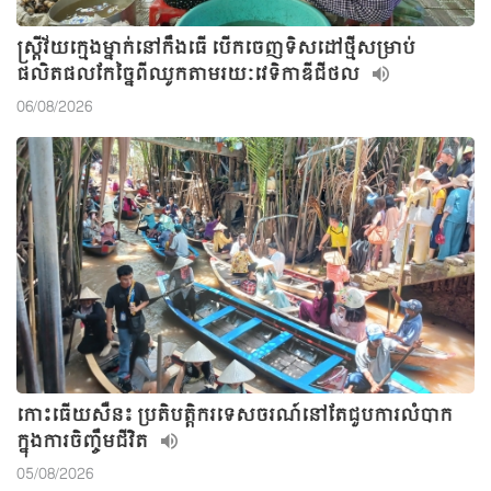
ស្ត្រីវ័យក្មេងម្នាក់នៅកឹងធើ បើកចេញទិសដៅថ្មីសម្រាប់
ផលិតផលកែច្នៃពីឈូកតាមរយៈវេទិកាឌីជីថល
06/08/2026
កោះធើយសឺន៖ ប្រតិបត្តិករទេសចរណ៍នៅតែជួបការលំបាក
ក្នុងការចិញ្ចឹមជីវិត
05/08/2026