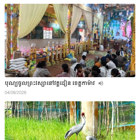
បុណ្យចូលព្រះវស្សានៅវត្តដៀន ខេត្តកាម៉ាវ
04/08/2026