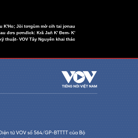
 K'Ho; Jòi tơrgùm mờ cih tai jơnau
Cau đơs pơnđick: Kră Jañ K' Đem- K'
ỹ thuật- VOV Tây Nguyên khai thác
Điện tử VOV số 564/GP-BTTTT của Bộ