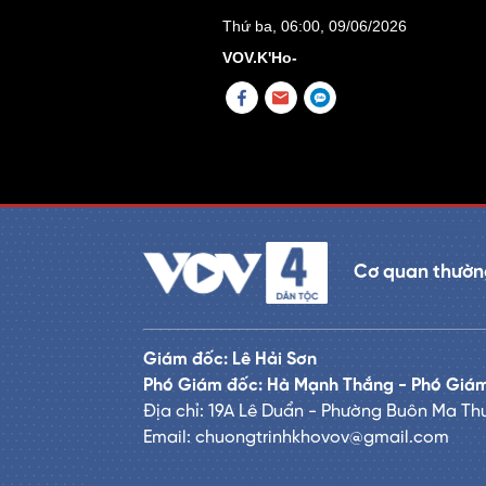
Thứ ba, 06:00, 09/06/2026
VOV.K'Ho-
Cơ quan thường
Giám đốc: Lê Hải Sơn
Phó Giám đốc: Hà Mạnh Thắng - Phó Giám
Địa chỉ: 19A Lê Duẩn - Phường Buôn Ma Thu
Email: chuongtrinhkhovov@gmail.com