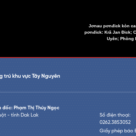
Jơnau pơnđick kòn cau
pơnđick: Kră Jan Đick; 
Uyên; Phòng k
 trú khu vực Tây Nguyên
 đốc: Phạm Thị Thúy Ngọc
ột - tỉnh Dak Lak
Số điện thoại:
0262.3853052
Giấy phép báo 