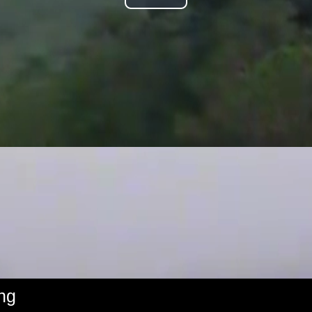
Play
Video
ng