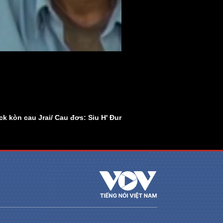
k kòn cau Jrai/ Cau đơs: Siu H' Đur