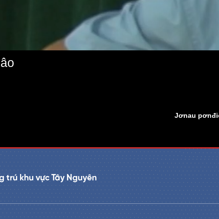
lâo
Jơnau pơnđic
 trú khu vực Tây Nguyên