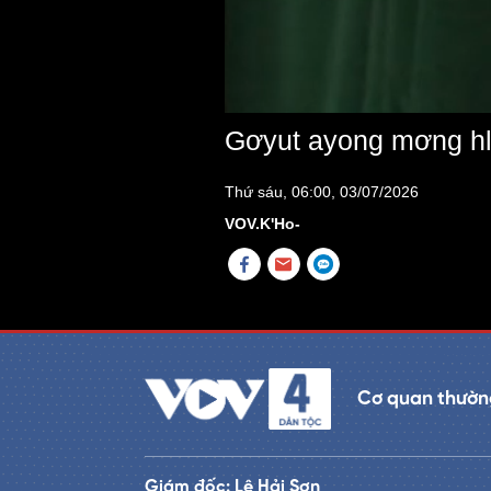
Gơyut ayong mơng h
Thứ sáu, 06:00, 03/07/2026
VOV.K'Ho-
Cơ quan thường
Giám đốc: Lê Hải Sơn