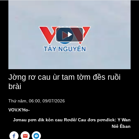
Play
Video
Jờng rơ cau ùr tam tờm đềs ruồi
brài
Thứ năm, 06:00, 09/07/2026
VOV.K'Ho-
Jơnau pơn đik kòn cau Rơđê/ Cau đơs pơnđick: Y Wan
Niê Êban