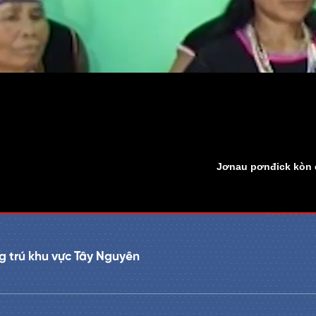
Jơnau pơnđick kòn c
 trú khu vực Tây Nguyên