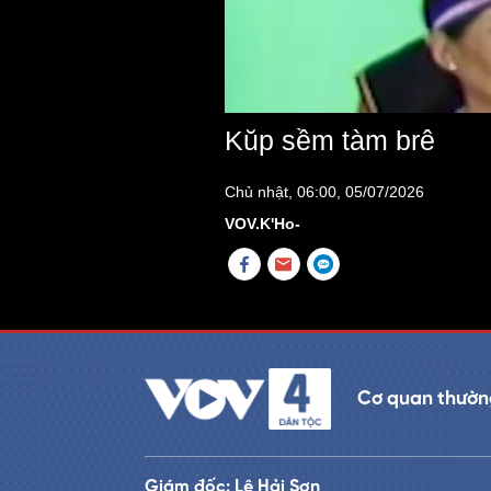
Kŭp sềm tàm brê
Chủ nhật, 06:00, 05/07/2026
VOV.K'Ho-
Cơ quan thường
Giám đốc: Lê Hải Sơn