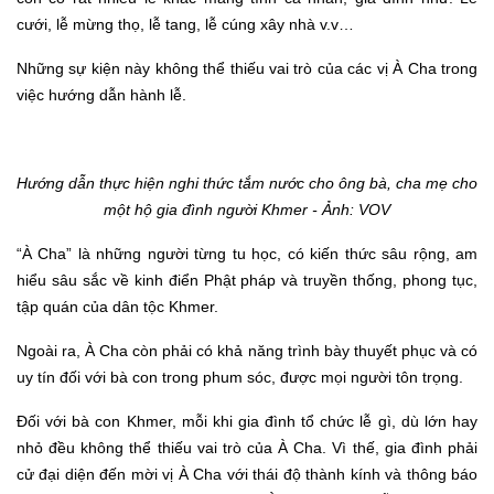
cưới, lễ mừng thọ, lễ tang, lễ cúng xây nhà v.v…
Những sự kiện này không thể thiếu vai trò của các vị À Cha trong
việc hướng dẫn hành lễ.
Hướng dẫn thực hiện nghi thức tắm nước cho ông bà, cha mẹ cho
một hộ gia đình người Khmer
- Ảnh: VOV
“À Cha” là những người từng tu học, có kiến thức sâu rộng, am
hiểu sâu sắc về kinh điển Phật pháp và truyền thống, phong tục,
tập quán của dân tộc Khmer.
Ngoài ra, À Cha còn phải có khả năng trình bày thuyết phục và có
uy tín đối với bà con trong phum sóc, được mọi người tôn trọng.
Đ
ối với bà con Khmer, mỗi khi gia đình tổ chức lễ gì, dù lớn hay
nhỏ đều không thể thiếu vai trò của À Cha. Vì thế, gia đình phải
cử đại diện đến mời vị À Cha với thái độ thành kính và thông báo