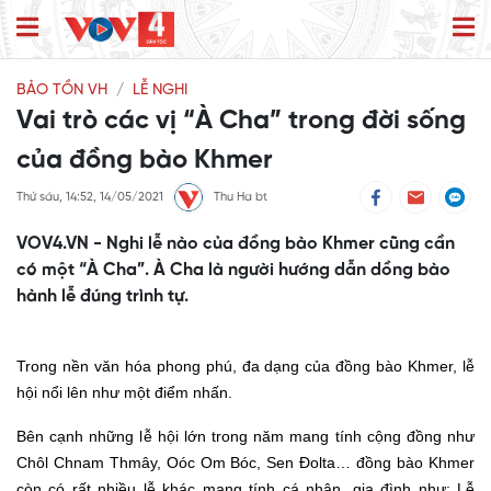
BẢO TỒN VH
LỄ NGHI
Vai trò các vị “À Cha” trong đời sống
của đồng bào Khmer
Thứ sáu, 14:52, 14/05/2021
Thu Ha bt
VOV4.VN - Nghi lễ nào của đồng bào Khmer cũng cần
có một “À Cha”. À Cha là người hướng dẫn dồng bào
hành lễ đúng trình tự.
Trong nền văn hóa phong phú, đa dạng của đồng bào Khmer, lễ
hội nổi lên như một điểm nhấn.
Bên cạnh những lễ hội lớn trong năm mang tính cộng đồng như
Chôl Chnam Thmây, Oóc Om Bóc, Sen Đolta… đồng bào Khmer
còn có rất nhiều lễ khác mang tính cá nhân, gia đình như: Lễ