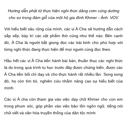
Hướng dẫn phật tử thực hiện nghi thức dâng cơm cúng dường
cho sư trong đám giỗ của một hộ gia đình Khmer
- Ảnh: VOV
Với hiểu biết sâu rộng của mình, các vị À Cha sẽ hướng dẫn cách
sắp xếp, bày trí các vật phẩm thờ cúng như thế nào. Bên cạnh
đó, À Cha là người bắt giọng đọc các bài kinh cho phù hợp với
từng nghi thức đang thực hiện để mọi người cùng đọc theo.
Hầu hết các vị À Cha tiến hành bài bản, thuần thục các nghi thức
là do trong quá trình tu học trước đây được chứng kiến, được các
À Cha tiền bối chỉ dạy và cho thực hành rất nhiều lần. Song song
đó, họ còn tìm tòi, nghiên cứu nhằm nâng cao sự hiểu biết của
mình.
C
ác vị À cha
còn
tham gia vào việc dạy chữ Khmer cho con em
trong phum sóc, góp phần vào việc bảo tồn ngôn ngữ, tiếng nói
chữ viết và văn hóa truyền thống của dân tộc mình.