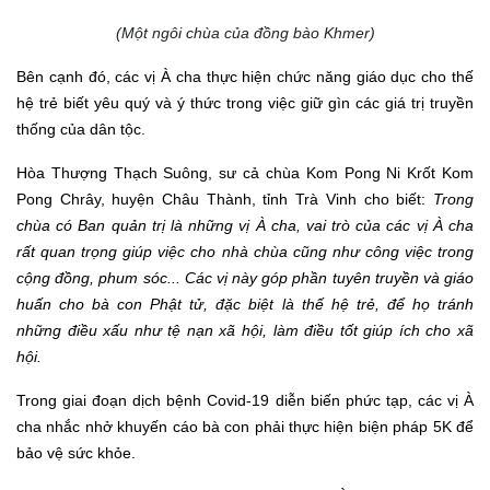
(Một ngôi chùa của đồng bào Khmer)
Bên cạnh đó, các vị À cha thực hiện chức năng giáo dục cho thế
hệ trẻ biết yêu quý và ý thức trong việc giữ gìn các giá trị truyền
thống của dân tộc.
Hòa Thượng Thạch Suông, sư cả chùa Kom Pong Ni Krốt Kom
Pong Chrây, huyện Châu Thành, tỉnh Trà Vinh
cho biết:
Trong
chùa có Ban quản trị là những vị À cha, vai trò của các vị À cha
rất quan trọng giúp việc cho nhà chùa cũng như công việc trong
cộng đồng, phum s
ó
c... Các vị này góp phần tuyên truyền và giáo
huấn cho bà con Phật tử, đặc biệt là thế hệ trẻ
, để họ
tránh
những điều xấu như tệ nạn xã hội, làm điều tốt giúp ích cho xã
hội.
Trong giai đoạn
dịch
bệnh
Covid-19
diễn biến phức tạp
, các vị À
cha nhắc nhở khuyến cáo bà con phải thực hiện biện pháp 5K để
bảo vệ sức khỏe.