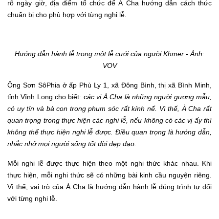
rõ ngày giờ, địa điểm tổ chức để À Cha hướng dẫn cách thức
chuẩn bị cho phù hợp với từng nghi lễ.
Hướng dẫn hành lễ trong một lễ cưới của người Khmer
- Ảnh:
VOV
Ông Sơn SôPhia ở ấp Phù Ly 1, xã Đông Bình, thị xã Bình Minh,
tỉnh Vĩnh Long cho biết
:
c
ác vị À Cha là những người gương mẫu,
có uy tín và bà con trong phum sóc rất kính nể
. V
ì thế
,
À Cha rất
quan trọng trong thực hiện các nghi lễ, nếu không có các vị ấy thì
không thể thực hiện nghi lễ được. Điều quan trọng là hướng dẫn,
nhắc nhở mọi người sống tốt đời đẹp đạo.
Mỗi nghi lễ được thực hiện theo một nghi thức khác nhau. Khi
thực hiện, mỗi nghi thức sẽ có những bài kinh cầu nguyện riêng.
Vì thế, vai trò của À Cha là hướng dẫn hành lễ đúng trình tự đối
với từng nghi lễ.