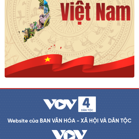
Website của BAN VĂN HÓA - XÃ HỘI VÀ DÂN TỘC