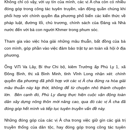
Không chỉ có vậy, với uy tín của mình, các vị À cha còn có nhiều
đóng góp trong công tác tuyên truyền, vận động quần chúng khi
phối hợp với chính quyền địa phương phổ biến các kiến thức về
pháp luật, đường lối, chủ trương, chính sách của Đảng và Nhà
nước đến với bà con người Khmer trong phum sóc.
Tham gia vào việc hòa giải những mâu thuẫn, bất đồng của bà
con mình, góp phần vào việc đảm bảo trật tự an toàn xã hội ở địa
phương.
Ông ViTi Va Lây, Bí thư Chi bộ, kiêm Trưởng ấp Phù Ly 1, xã
Đông Bình, thị xã Bình Minh, tỉnh Vĩnh Long
nhận xét
:
chính
quyền địa phương đã phối hợp với các vị À cha đứng ra hòa giải
mâu thuẫn này kịp thời, không để từ chuyện nhỏ thành chuyện
lớn. Bên cạnh đó, Phù Ly đang thực hiện cuộc vận động toàn
dân xây dựng nông thôn mới nâng cao, qua đó các vị À cha đã
đóng góp hết mình và tiếp tục tuyên truyền vấn đề này.
Những đóng góp của các vị À cha trong việc giữ gìn các giá trị
truyền thống của dân tộc, hay đóng góp trong công tác tuyên