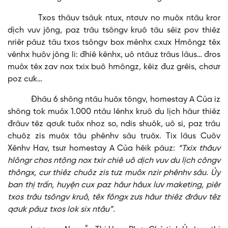
Txos thâuv tsâuk ntux, ntơưv no muôx ntâu kror
dịch vuv jông, paz trâu tsôngv kruô tâu sêiz pov thiêz
nriêr pâuz tâu txos tsôngv box mênhx cxưx Hmôngz têx
vênhx huôv jông li: đhiê kênhx, uô ntâuz trâus lâus… đros
muôx têx zav nox txix buô hmôngz, kêiz đuz grêis, chơưr
poz cưk…
Đhâu 6 shông ntâu huôx tôngv, homestay A Của iz
shông tok muôx 1.000 ntâu lênhx kruô du lịch hâur thiêz
đrâuv têz qơưk tuôx nhoz so, ndis shuôk, uô si, paz trâu
chuôz zis muôx tâu phênhv sâu truôx. Tix lâus Cuôv
Xênhv Hav, tsưr homestay A Của hêik pâuz:
“Txix thâuv
hlôngr chos ntông nox txir chiê uô dịch vuv du lịch côngv
thôngx, cur thiêz chuôz zis tưz muôx nzir phênhv sâu. Ủy
ban thị trấn, huyện cux paz hâur hâux lưv maketing, piêr
txos trâu tsôngv kruô, têx fôngx zưs hâur thiêz đrâuv têz
qơưk pâuz txos lok six ntâu”.