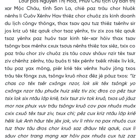
Lơưr pos Nguyễn Thị Hoa, Phưv Chủ tịch Ủy ban thị
xar Mộc Châu, tỉnh Sơn La, chiê paz trâu chor hluôk
nênhs li Cuôv Xênhv Hav thiêz chor chuôz zis kinh doanh
du lịch côngv thôngx, thax tsav qơư tưz thiêz tsênhv sir
jos kriz uô têz qơưk chor tsaz yênhx, tiv zix zos têz qơưk
tsaz yênhx paz huôv tsar kinh têr-xar hôiv thax tsav
tsôngv box mênhx cxưx tsơưs nênhs thiêz tox siêz, txix co
paz trâu chor ziv chuôz zis tâu cơưv shâuv nzir têx tsưr
ziv chênhz zênhv, tâu buôs ti têx pênhr txêik nhiêx liv kik,
tâu paz yax mông, piêr kriê têx vênhx huôv jông txos
trâu têx fôngx zưs, tsôngv kruô nhoz đêz jê pâuz txos:
“Iz
chas co têx tsêr cxôngx nzor, lok sik têx tsôngk yo
cxôngx nzor tâu phuôx huiz siêz tiv zix; đros co pêz tsưr
tsix lok six ntâu lớp kriê, txix tsưr ziv tok kruô, txos uô jâuz
mor nox phưx vưv trâu tsôngv kruô cov pox nhuôs muôx
cxix cxuô têx tsưr ziv, txux chi; pêz cux kriz ntâu lớp kriê
hêik luk Anh hâur têx jêx jok, viv li nhiv no pox nhuôs cux
tưz thav tâu đros chor kruô saz đrâuv têz qơưk, cux li
sâuv chor trang mạng xar hôiv pox nhuôs cux tưz zaz