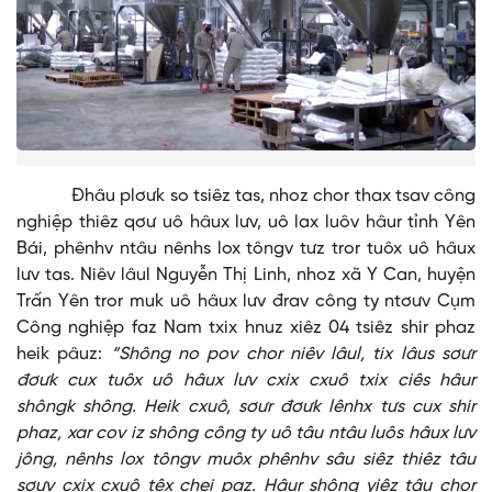
Đhâu plơưk so tsiêz tas, nhoz chor thax tsav công
nghiệp thiêz qơư uô hâux lưv, uô lax luôv hâur tỉnh Yên
Bái, phênhv ntâu nênhs lox tôngv tưz tror tuôx uô hâux
lưv tas. Niêv lâul Nguyễn Thị Linh, nhoz xã Y Can, huyện
Trấn Yên tror muk uô hâux lưv đrav công ty ntơưv Cụm
Công nghiệp faz Nam txix hnuz xiêz 04 tsiêz shir phaz
heik pâuz:
“Shông no pov chor niêv lâul, tix lâus sơưr
đơưk cux tuôx uô hâux lưv cxix cxuô txix ciês hâur
shôngk shông. Heik cxuô, sơưr đơưk lênhx tưs cux shir
phaz, xar cov iz shông công ty uô tâu ntâu luôs hâux lưv
jông, nênhs lox tôngv muôx phênhv sâu siêz thiêz tâu
sơưv cxix cxuô têx chei paz. Hâur shông yiêz tâu chor