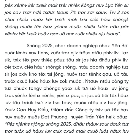
pêx xênhv kêr txeik mak tsêr nhiêx Kôngz nuv Lục Yên sir
jos cov tsar ndê tsơưs tsơưs 7% tror zar sâuv; Tiv 2 zos
chor nhiêx muôz kêr txeik mak txix ciês hâur shôngk
shông muôx têx tsaz yênhx muôz nhiêx txiêx trâu pêx
xênhv kêr txeik huôv tsar uô nox zuôr nhiêx nju tsơưs”.
Shông 2025, chor doanh nghiệp nhoz Yên Bái
puôr lênhx xav tinhv, zuôr tror njiz trâus ntâu phiv liv. Taz
sik, txix têx pov thiêz pâuz tâu sir jos hla đhâu phiv liv,
cêr txov, ciês hâur shôngk shông, ntâu doanh nghiệp tưz
sir jos cxiv kho têx tsi jông, huôv tsar tênhx qơư, uô tâu
truôx cxuô luôs hâux lưv zok muôz . Ntơưv ntâu công ty
tưz phuôx tôngv phôngz yaox sik tưr uô hâux lưv jông
txos yênhx lênhx nênhs, yênhx paz, sir jos uô tiêr têx hâux
lưv tâu trơưk tsưr ziv tso tơưv, muôx ntâu xiv huv jông.
Zơưv Cao Huy Điều, Giám đốc Công ty tsiv uô têx hax
huv muôv muôs Đạt Phương, huyện Trấn Yên heik pâuz:
“Pêz njênhs njôngr shông 2025, đhâu thâuv sơưr đơưk tưz
tror tuôx uô hâux lưv cxix cxuô mak cxuô luôs hâux lưv