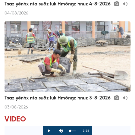
Tsaz yênhx nta suôz luk Hmôngz hnuz 4-8-2026
04/08/2026
Tsaz yênhx nta suôz luk Hmôngz hnuz 3-8-2026
03/08/2026
VIDEO
R
-3:58
L
P
P
M
o
r