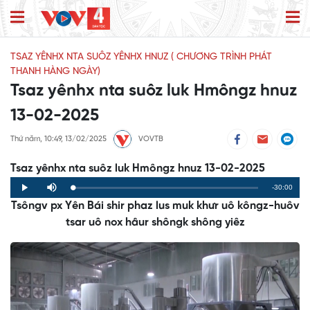
TSAZ YÊNHX NTA SUÔZ YÊNHX HNUZ ( CHƯƠNG TRÌNH PHÁT
THANH HÀNG NGÀY)
Tsaz yênhx nta suôz luk Hmôngz hnuz
13-02-2025
Thứ năm, 10:49, 13/02/2025
VOVTB
Tsaz yênhx nta suôz luk Hmôngz hnuz 13-02-2025
Remaining
-30:00
Loaded
:
Progress
:
Play
Mute
0%
0%
Tsôngv px Yên Bái shir phaz lus muk khưr uô kôngz-huôv
Time
tsar uô nox hâur shôngk shông yiêz