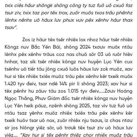
txix ciês hâur shôngk shông công ty tưz fuô uô cxuô faz
tsưr ziv, txix taz por têx trox, zuôr muôs txos trâu phênhz
lênhx nênhs uô hâux lưv phưx vưv pêx xênhv hâur thax
tsav”.
Zos iz hâur têx tsêr nhiêx lox nhoz hâur tsêr nhiêx
Kôngz nuv Bắc Yên Bái, shông 2024 txơưv muôx ntâu
lênhx pêx xênhv trâus coz nas chuô sôr 03 uô ruôr hiêv
hnhar, taz sik tsêr nhiêx kôngz nuv huyện Lục Yên cux
tsênhv uô tiêr tâu jông cxuô luôs hâux lưv zok muôz, xav
hur si têx nhiêx txiêx muôz trâu pêx xênhv kêr txeik muôx
1.420 tyv đeiv, tsar ndê 14% pir li shông 2023; xav hur si
têx pênhr hu zâuv tâu zos 1.015 tyv đeiv……Zơưv Hoàng
Ngọc Thắng, Phưv Giám đốc tsêr nhiêx kôngz nuv huyện
Lục Yên heik pâuz, nzênh shông 2025, taz viv tưz fuô uô
ntâu tsaz yênhx muôz nhiêx txiêx trâu pêx xênhv kêr
txeik huôv tsar uô nox, zuôr nhiêx nju tsơưs, iz chas ntơư
sir jos hlôngr yiêz sôr, uô trơưk têx tsưr ziv uô hâux lưv
yiêz….
“Xav hur si têx pênhr thiêz chor nhiêx muôz trâu