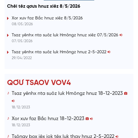
l
u
a
o
a
t
e
Chêi têz qơưs hnuz xiêz 8/5/2026
d
g
y
e
e
r
d
e
m
:
s
Xor xưv faz Bắc hnuz xiêz 8/5/2026
0
s
%
:
a
08/05/2026
0
%
i
Tsaz yênhx nta suôz luk Hmôngz hnuz xiêz 07/5/2026
07/05/2026
n
i
Tsaz yênhx nta suôz luk Hmôngz hnuz 2-5-2022
29/04/2022
n
g
T
QƠƯ TSAOV VOV4
i
Tsaz yênhx nta suôz luk Hmôngz hnuz 18-12-2023
m
e
18/12/2023
Xor xưv faz Bắc hnuz 18-12-2023
18/12/2023
Tsôngv box jêx jok têx luk thav hnuz 2-5-2022