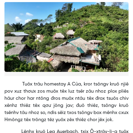
Tuôx trâu homestay A Của, kror tsôngv kruô njiê
pov xuz thơưx zos muôx têx luz tsêr zâu nhoz plox pliês
hâur chor har ntông đros muôx ntâu têx đrox tsuôs chiv
xênhz thiêz têx qơư jông jav; đuô thiêz, tsôngv kruô
tsênhv tâu nhoz so, ndis sêiz txos tsôngv box mênhx cxưx
Hmôngz têx trôngz têz yuôx zêx thiêz chor jêx jok.
Lênhx kruô Lea Auerbach, txix Ô-xtrây-li-a tuôx