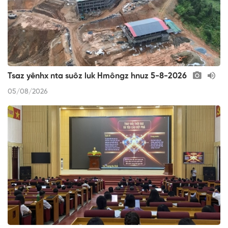
Tsaz yênhx nta suôz luk Hmôngz hnuz 5-8-2026
05/08/2026