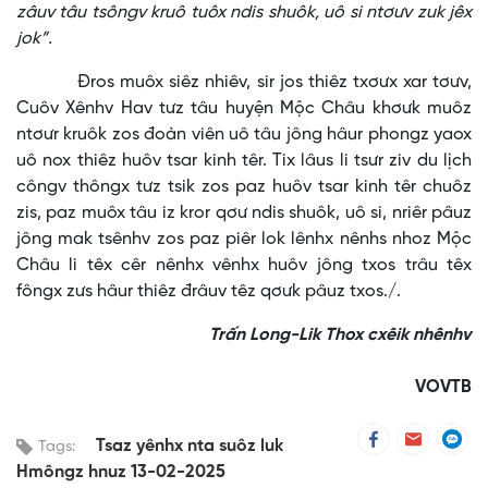
zâuv tâu tsôngv kruô tuôx ndis shuôk, uô si ntơưv zuk jêx
jok”.
Đros muôx siêz nhiêv, sir jos thiêz txơưx xar tơưv,
Cuôv Xênhv Hav tưz tâu huyện Mộc Châu khơưk muôz
ntơưr kruôk zos đoàn viên uô tâu jông hâur phongz yaox
uô nox thiêz huôv tsar kinh têr. Tix lâus li tsưr ziv du lịch
côngv thôngx tưz tsik zos paz huôv tsar kinh têr chuôz
zis, paz muôx tâu iz kror qơư ndis shuôk, uô si, nriêr pâuz
jông mak tsênhv zos paz piêr lok lênhx nênhs nhoz Mộc
Châu li têx cêr nênhx vênhx huôv jông txos trâu têx
fôngx zưs hâur thiêz đrâuv têz qơưk pâuz txos./.
Trấn Long-Lik Thox cxêik nhênhv
VOVTB
Tsaz yênhx nta suôz luk
Tags:
Hmôngz hnuz 13-02-2025