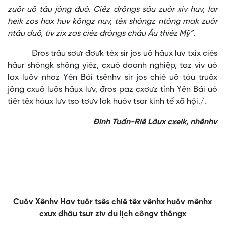
zuôr uô tâu jông đuô. Ciêz đrôngs sâu zuôr xiv huv, lar
heik zos hax huv kôngz nuv, têx shôngz ntông mak zuôr
ntâu đuô, tiv zix zos ciêz đrôngs châu Âu thiêz Mỹ”.
Đros trâu sơưr đơưk têx sir jos uô hâux lưv txix ciês
hâur shôngk shông yiêz, cxuô doanh nghiệp, taz viv uô
lax luôv nhoz Yên Bái tsênhv sir jos chiê uô tâu truôx
jông cxuô luôs hâux lưv, đros paz cxơưz tỉnh Yên Bái uô
tiêr têx hâux lưv tso tơưv lok huôv tsar kinh tế xã hội./.
Đinh Tuấn-Riê Lâux cxeik, nhênhv
Cuôv Xênhv Hav tuôr tsês chiê têx vênhx huôv mênhx
cxưx đhâu tsưr ziv du lịch côngv thôngx