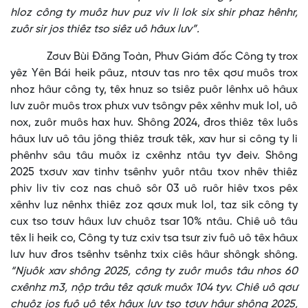
hloz công ty muôz huv puz viv li lok six shir phaz hênhr,
zuôr sir jos thiêz tso siêz uô hâux lưv”.
Zơưv Bùi Đăng Toàn, Phưv Giám đốc Công ty trox
yêz Yên Bái heik pâuz, ntơưv tas nro têx qơư muôs trox
nhoz hâur công ty, têx hnuz so tsiêz puôr lênhx uô hâux
lưv zuôr muôs trox phưx vưv tsôngv pêx xênhv muk lol, uô
nox, zuôr muôs hax huv. Shông 2024, đros thiêz têx luôs
hâux lưv uô tâu jông thiêz trơưk têk, xav hur si công ty li
phênhv sâu tâu muôx iz cxênhz ntâu tyv đeiv. Shông
2025 txơưv xav tinhv tsênhv yuôr ntâu txov nhêv thiêz
phiv liv tiv coz nas chuô sôr 03 uô ruôr hiêv txos pêx
xênhv luz nênhx thiêz zoz qơưx muk lol, taz sik công ty
cux tso tơưv hâux lưv chuôz tsar 10% ntâu. Chiê uô tâu
têx li heik co, Công ty tưz cxiv tsa tsưr ziv fuô uô têx hâux
lưv huv đros tsênhv tsênhz txix ciês hâur shôngk shông.
“Njuôk xav shông 2025, công ty zuôr muôs tâu nhos 60
cxênhz m3, nộp trâu têz qơưk muôx 104 tyv. Chiê uô qơư
chuôz jos fuô uô têx hâux lưv tso tơưv hâur shông 2025,