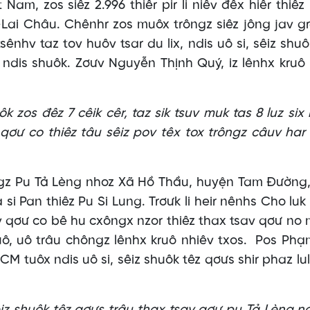
 Nam, zos siêz 2.996 thiêr pir li niêv đêx hiêr thiêz
i-Lai Châu. Chênhr zos muôx trôngz siêz jông jav g
sênhv taz tov huôv tsar du lix, ndis uô si, sêiz shuô
ndis shuôk. Zơưv Nguyễn Thịnh Quý, iz lênhx kruô
 zos đêz 7 cêik cêr, taz sik tsuv muk tas 8 luz six
 qơư co thiêz tâu sêiz pov têx tox trôngz câuv har
z Pu Tả Lèng nhoz Xã Hồ Thầu, huyện Tam Đường,
 si Pan thiêz Pu Si Lung. Trơưk li heir nênhs Cho luk 
av qơư co bê hu cxôngx nzor thiêz thax tsav qơư no
uô, uô trâu chôngz lênhx kruô nhiêv txos. Pos Phạ
CM tuôx ndis uô si, sêiz shuôk têz qơưs shir phaz lul