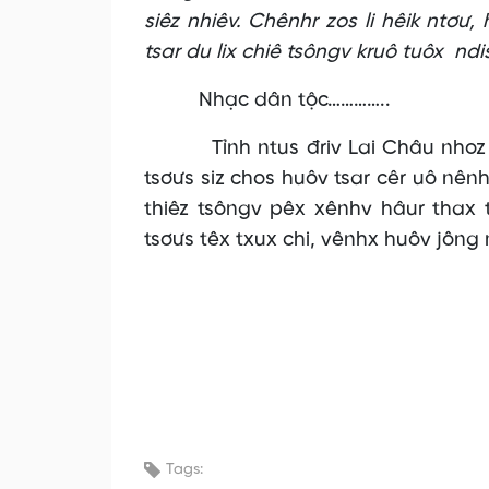
siêz nhiêv. Chênhr zos li hêik ntơư
tsar du lix chiê tsôngv kruô tuôx
ndi
Nhạc dân tộc…………..
Tỉnh ntus đriv Lai Châu nhoz tha
tsơưs siz chos huôv tsar cêr uô nên
thiêz tsôngv pêx xênhv hâur thax 
tsơưs têx txux chi, vênhx huôv jông 
Tags: