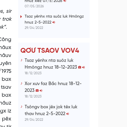
hnuz xiêz 07/5/2026
n
07/05/2026
, sir
g
Tsaz yênhx nta suôz luk Hmôngz
 trok
hnuz 2-5-2022
T
k”.
29/04/2022
i
 Công
m
 hâux
e
QƠƯ TSAOV VOV4
châuv
Tsaz yênhx nta suôz luk
guyên
Hmôngz hnuz 18-12-2023
/1975
18/12/2023
ỹ bax
Xor xưv faz Bắc hnuz 18-12-
 tsav
2023
v bax
18/12/2023
châuz
Tsôngv box jêx jok têx luk
gx iz
thav hnuz 2-5-2022
x pêx
29/04/2022