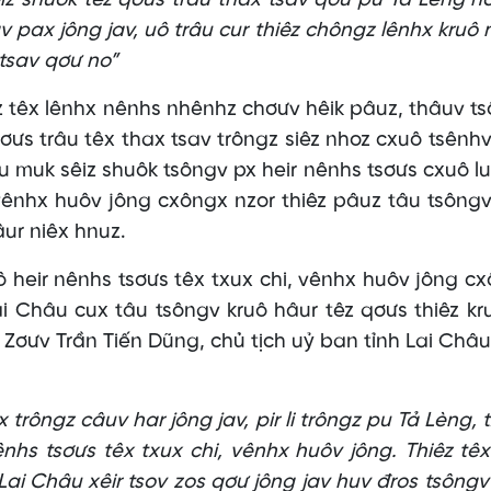
êiz shuôk têz qơưs trâu thax tsav qơư pu Tả Lèng no
 pax jông jav, uô trâu cur thiêz chôngz lênhx kruô 
 tsav qơư no”
iêz têx lênhx nênhs nhênhz chơưv hêik pâuz, thâuv t
 qơưs trâu têx thax tsav trôngz siêz nhoz cxuô tsênh
u muk sêiz shuôk tsôngv px heir nênhs tsơưs cxuô lu
, vênhx huôv jông cxôngx nzor thiêz pâuz tâu tsông
ur niêx hnuz.
ir nênhs tsơưs têx txux chi, vênhx huôv jông c
Lai Châu cux tâu tsôngv kruô hâur têz qơưs thiêz kr
 Zơưv Trần Tiến Dũng, chủ tịch uỷ ban tỉnh Lai Châu
trôngz câuv har jông jav, pir li trôngz pu Tả Lèng, 
nhs tsơưs têx txux chi, vênhx huôv jông. Thiêz tê
Lai Châu xêir tsov zos qơư jông jav huv đros tsôngv