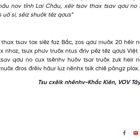
, hâu nov tỉnh Lai Châu, xêir tsov thax tsav qơư no
s uô si, sêiz shuôk têz qơưs”
x tsav tox siêz faz Bắc, zos qơư muôx 20 hêir 
hx nhoz, tsưx phưv truôx ntus đriv pêz têz qơưs Việ
tsav qơư no cux tsênhv huôv tsar truôx zuk heir 
muôx đros đrêiv hâur luz nênhx tsik chiê pôngz plox.
Tsu cxêik nhênhv-Khắc Kiên, VOV Tâ