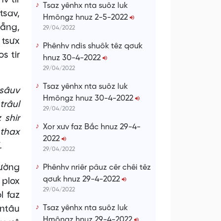
v tir
Tsaz yênhx nta suôz luk
tsav,
Hmôngz hnuz 2-5-2022
Nẵng,
29/04/2022
 tsưx
Phênhv ndis shuôk têz qơưk
s tir
hnuz 30-4-2022
29/04/2022
Tsaz yênhx nta suôz luk
 sâuv
Hmôngz hnuz 30-4-2022
trâul
29/04/2022
 shir
Xor xưv faz Bắc hnuz 29-4-
 thax
2022
.
29/04/2022
rường
Phênhv nriêr pâuz cêr chêi têz
qơưk hnuz 29-4-2022
 plox
29/04/2022
l faz
Tsaz yênhx nta suôz luk
 ntâu
Hmôngz hnuz 29-4-2022