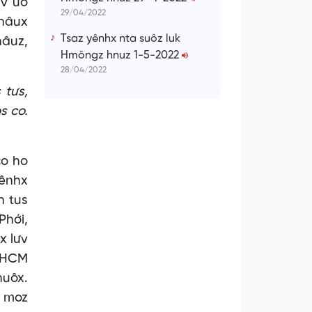
hv uô
29/04/2022
thâux
Tsaz yênhx nta suôz luk
hâuz,
Hmôngz hnuz 1-5-2022
28/04/2022
 tưs,
s co.
co ho
lênhx
h tus
Phới,
x lưv
r HCM
huôx.
x moz