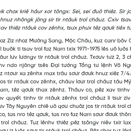
 chox kriê hâur xor tôngx: Sei, sei đuô thiêz. Sir jos
 hnuz nhôngk jông sir tir ntâuk trol châuz. Cxiv tsav
tsav thiêz ntâuk cov zênhx, tsưx phưx têz qơưk tiêx tu
 Poz Ziz nhoz Mường Sang, Mộc Châu, kuz canr bôv
l buôk ti tsav trol faz Nam txix 1971-1975 lês uô luôs
ur lưv lươngv tir ntâuk trol châuz. Txơưv tưz 2, 3 
hv ndo njôngr tsês Đại tướng Tổng tư lệnh Võ N
raz ntơưr xa zênhx max trâu sơưr đơưk hnuz xiêz 7/4
v zos tir ntâuk cov zênhx, châuv lơưr trol châuz tâu M
 Nam, têz qơưk thax zênhz. Thâuv co, pêz xav tinhv
 quyết tinhv tir ntâuk zênhx trol châuz li tsưr zi
ưv Tây Nguyên chiê uô qơư chuôz jos tir ntâuk trol 
co, tas nro têz qơưk, tas nro faz Nam sơưr đơưk thôn
k trol châuz. Tuz lênhv thiêz pêz tsôngv niêv txir la