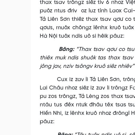
thax tsav trôngz siêz tiv 6 nhoz Việt
puôz ntus đriv oz luz tỉnh Laox Ca
Tả Liên Sơn thiêz thax tsav qơư co t
qơưs, muôx chôngz lênhx kruô tuôx 
Hà Nội tuôx ndis uô si hêik pâuz:
Băng:
“Thax tsav qơư co tsuôk
thiêx muk ndis shuôk tas thax tsav
jông jav, nziv tsôngv kruô siêz nhiêv”
Cux iz zav li Tả Liên Sơn, trông
Lai Châu nhoz siêz iz zav li trôngz Fa
pu zos trôngz, Tả Lèng zos thax ts
ntâu tus đêx ntưk đhâu têx tsas ts
Hiền Nhi, iz lênhx kruô nhoz đrôngl H
pâuz: