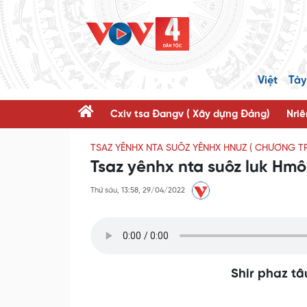
Việt
Tày
Cxiv tsa Đangv ( Xây dựng Đảng)
Nriê
TSAZ YÊNHX NTA SUÔZ YÊNHX HNUZ ( CHƯƠNG T
Tsaz yênhx nta suôz luk Hm
Thứ sáu, 13:58, 29/04/2022
Shir phaz tâ