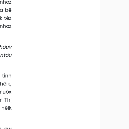
 nhoz
ra bê
k têz
 nhoz
 hơưv
 ntơư
 tỉnh
hêik,
 muôx
m Thị
 hêik