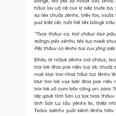
bôngk, tso yêz za ntâuk tuô, đhâu l
hâux lưv uô cê cux iz siêz truôx bo, s
xa têx chuôz zênhx, triêv fov, muôs 
paz krêz cêr, ruôr hlê têx bôngk trâu 
“Txos thâuv co, trol châuz lơưr pâuz
tsôngv pêx xênhv, têx tuz nxeik shux
Pêz thâuv co lênhx tưs cux jông siêz
Đhâu tir ntâuk zênhx trol châuz, ts
tror lok đros pox niêv tuz sê, chuôz 
mak lơưr tror nhoz hâur tuz lênhv l
lơưr tror lok vax tsêr đros pox niêv
tror lok uô canr bôv công an, zơưv T
têz qơưk tỉnh Sơn La tax txos thâuv
tỉnh Sơn La tâu yênhx lix, thiêz n
Txơưv tsênhv yuôr kênh lênhx hôiv