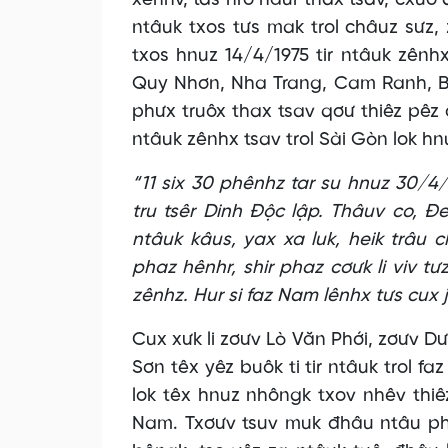
xênhv, tas nro hâur thax tsav, cxuô qơ
ntâuk txos tưs mak trol châuz sưz, z
txos hnuz 14/4/1975 tir ntâuk zênh
Quy Nhơn, Nha Trang, Cam Ranh, Bà 
phưx truôx thax tsav qơư thiêz pêz 
ntâuk zênhx tsav trol Sài Gòn lok hn
“11 six 30 phênhz tar su hnuz 30/4/1
tru tsêr Dinh Độc lập. Thâuv co, Đ
ntâuk kâus, yax xa luk, heik trâu ch
phaz hênhr, shir phaz cơưk li viv tư
zênhz. Hur si faz Nam lênhx tưs cux j
Cux xưk li zơưv Lò Văn Phới, zơưv D
Sơn têx yêz buôk ti tir ntâuk trol f
lok têx hnuz nhôngk txov nhêv thiêz
Nam. Txơưv tsuv muk đhâu ntâu phiv