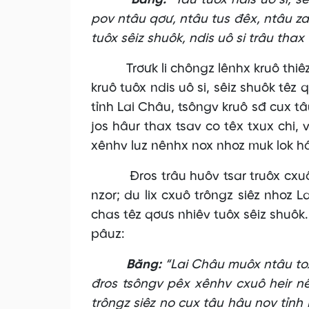
Băng:
“Tâu tuôx ndis uô si, s
pov ntâu qơư, ntâu tus đêx, ntâu zav
tuôx sêiz shuôk, ndis uô si trâu thax
Trơưk li chôngz lênhx kruô th
kruô tuôx ndis uô si, sêiz shuôk têz
tỉnh Lai Châu, tsôngv kruô sđ cux tâ
jos hâur thax tsav co têx txux chi
xênhv luz nênhx nox nhoz muk lok hâ
Đros trâu huôv tsar truôx cxuô he
nzor; du lix cxuô trôngz siêz nhoz 
chas têz qơưs nhiêv tuôx sêiz shuôk.
pâuz:
Băng:
“Lai Châu muôx ntâu tox 
đros tsôngv pêx xênhv cxuô heir nê
trôngz siêz no cux tâu hâu nov tỉnh 