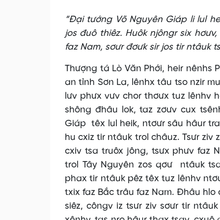
“Đại tướng Võ Nguyên Giáp li lul heik
jos đuô thiêz. Huôk njôngr six hơưv,
faz Nam, sơưr đơưk sir jos tir ntâuk 
Thượng tá Lò Văn Phới, heir nênhs
an tỉnh Sơn La, lênhx tâu tso nzir mu
lưv phưx vưv chor thơưx tuz lênhv hâ
shông đhâu lok, taz zơưv cux tsên
Giáp têx lul heik, ntơưr sâu hâur t
hu cxiz tir ntâuk trol châuz. Tsưr zi
cxiv tsa truôx jông, tsưx phưv faz
trol Tây Nguyên zos qơư ntâuk tsav
phax tir ntâuk pêz têx tuz lênhv ntơ
txix faz Bắc trâu faz Nam. Đhâu hlo 
siêz, côngv iz tsưr ziv sơưr tir ntâu