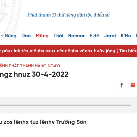
 - Nùng
Dao
Mông
Thái
Bahnar
Ê đê
Jarai
K'Ho
r pâuz lok têx mênhx cxưx cêr nênhx vênhx huôv jông ( Tìm hiể
RÌNH PHÁT THANH HÀNG NGÀY)
ôngz hnuz 30-4-2022
u zos lênhx tuz lênhv Trường Sơn