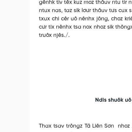
gênhk tiv têx kuz moz thâuv ntu tir 
ntux nas, taz sik lơưr thâuv tưs cux 
txux chi cêr uô nênhx jông, choz kri
cưr tix nênhx tsa nox nhoz sik thôngx 
truôx njês./.
Ndis shuôk uô
Thax tsav trôngz Tả Liên Sơn nhoz