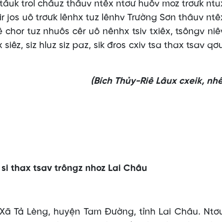
ntâuk trol châuz thâuv ntêx ntơư huôv moz trơưk ntu
sir jos uô trơưk lênhx tuz lênhv Trường Sơn thâuv ntê
ê chor tuz nhuôs cêr uô nênhx tsiv txiêx, tsôngv niêv
siêz, siz hluz siz paz, sik đros cxiv tsa thax tsav qơ
(Bích Thủy-Riê Lâux cxeik, nhên
 si thax tsav trôngz nhoz Lai Châu
 Xã Tả Lèng, huyện Tam Đường, tỉnh Lai Châu. Ntơ