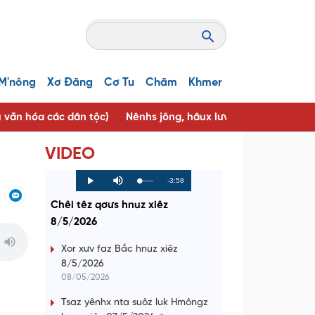
M'nông
Xơ Đăng
Cơ Tu
Chăm
Khmer
u văn hóa các dân tộc)
Nênhs jông, hâux lưv jông ( Người tốt, 
VIDEO
R
-3:58
L
P
P
M
o
r
l
u
a
o
a
t
e
Chêi têz qơưs hnuz xiêz
d
g
y
e
e
r
d
e
8/5/2026
m
:
s
0
s
%
:
a
0
Xor xưv faz Bắc hnuz xiêz
%
8/5/2026
i
08/05/2026
n
Tsaz yênhx nta suôz luk Hmôngz
i