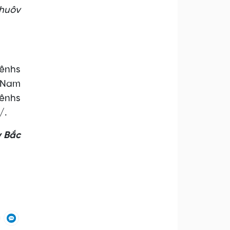
 huôv
nênhs
t Nam
nênhs
/.
y Bắc