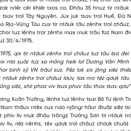
ư iz luôs sơưr tir ntâuk trol châuz. Pêz chor tuz lênh
ok nriêr cêr khiêr txos co. Đhâu 35 hnuz tir ntâuk 
x tsav trol Tây Nguyên. Jux juk tsav trol Huế, Đà 
Rịa-Vũng Tàu cux tir ntâuk tâu zênhx trol châuz,
chor tuz lênhv tror zênhx max muk trâu faz Nam đro
uz 30/4/1975.
975, qix tir ntâuk zênhx trol châuz tưz tâu tsa đei
eix nta suôz tưz xa mông heik lol Dương Văn Minh 
or binh sỹ VN trâul sưz. Pêz lok six jông siêz thiêz
z ntâuk zênhx trol châuz lơưv, tas nro têz qơưk tâu
ông siêz, shir phaz viv tsưx phưv tâu thax tsav qơư”
ương Xuân Trường, lênhx tuz lênhv tsar Bộ Tư lệnh T
az Nam thâuv ntêx cux ndo njôngr hâur đruôz siêz tsi
 phiv liv muk đhâu trôngz Trường Sơn tir ntâuk tro
 liv, riêz nênhs, têx qơưk trol châuz chơưk chuôz