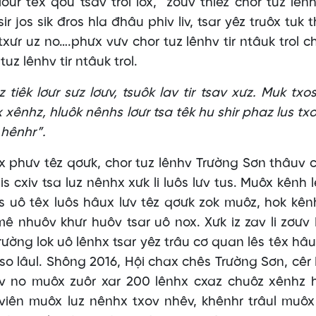
ơưr têx qơư tsav trol lox, zơưv thiêz chor tuz lên
ir jos sik đros hla đhâu phiv liv, tsar yêz truôx tuk 
txưr uz no….phưx vưv chor tuz lênhv tir ntâuk trol c
tuz lênhv tir ntâuk trol.
 tiêk lơưr sưz lơưv, tsuôk lav tir tsav xưz. Muk txos
 xênhz, hluôk nênhs lơưr tsa têk hu shir phaz lus txo
 hênhr”.
ưx phưv têz qơưk, chor tuz lênhv Trường Sơn thâuv 
zis cxiv tsa luz nênhx xưk li luôs lưv tus. Muôx kênh 
ês uô têx luôs hâux lưv têz qơưk zok muôz, hok kên
 mê nhuôv khưr huôv tsar uô nox. Xưk iz zav li zơưv 
rường lok uô lênhx tsar yêz trâu cơ quan lês têx hâu
 so lâul. Shông 2016, Hội chax chês Trường Sơn, cê
hiv no muôx zuôr xar 200 lênhx cxaz chuôz xênhz 
 viên muôx luz nênhx txov nhêv, khênhr trâul muô