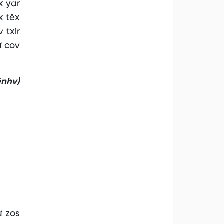
x yar
x têx
 txir
ư cov
hv)
ư zos