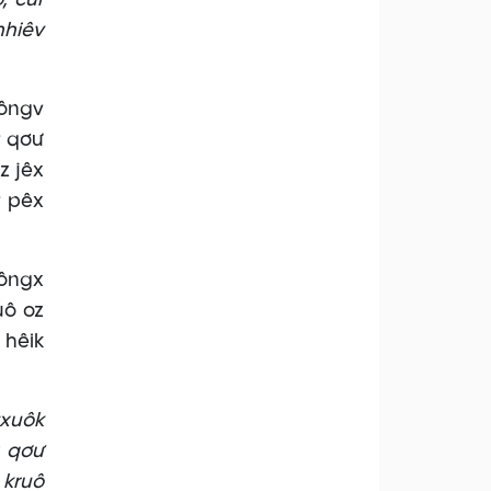
, cur
nhiêv
sôngv
v qơư
z jêx
v pêx
xôngx
uô oz
 hêik
txuôk
x qơư
 kruô