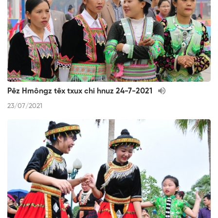
Pêz Hmôngz têx txux chi hnuz 24-7-2021
23/07/2021