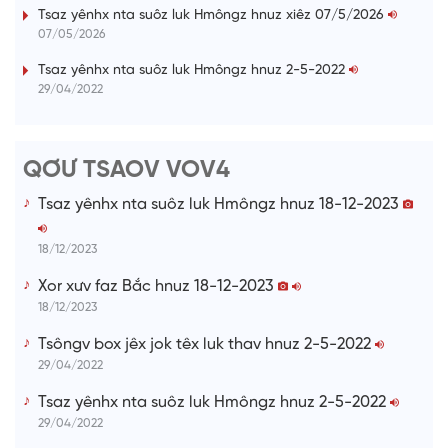
i
Tsaz yênhx nta suôz luk Hmôngz hnuz xiêz 07/5/2026
07/05/2026
n
i
Tsaz yênhx nta suôz luk Hmôngz hnuz 2-5-2022
29/04/2022
n
g
T
QƠƯ TSAOV VOV4
i
Tsaz yênhx nta suôz luk Hmôngz hnuz 18-12-2023
m
e
18/12/2023
Xor xưv faz Bắc hnuz 18-12-2023
18/12/2023
Tsôngv box jêx jok têx luk thav hnuz 2-5-2022
29/04/2022
Tsaz yênhx nta suôz luk Hmôngz hnuz 2-5-2022
29/04/2022