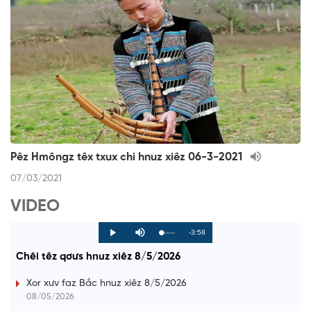
Pêz Hmôngz têx txux chi hnuz xiêz 06-3-2021
07/03/2021
VIDEO
R
-3:58
L
P
P
M
o
r
l
u
a
o
a
t
e
Chêi têz qơưs hnuz xiêz 8/5/2026
d
g
y
e
e
r
d
e
m
:
s
Xor xưv faz Bắc hnuz xiêz 8/5/2026
0
s
%
:
a
08/05/2026
0
%