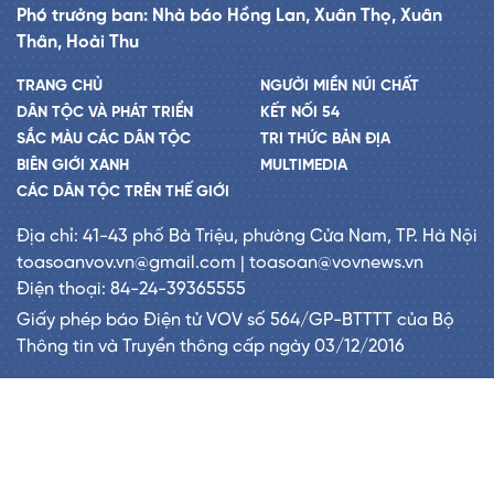
Phó trưởng ban: Nhà báo Hồng Lan, Xuân Thọ, Xuân
Thân, Hoài Thu
TRANG CHỦ
NGƯỜI MIỀN NÚI CHẤT
DÂN TỘC VÀ PHÁT TRIỂN
KẾT NỐI 54
SẮC MÀU CÁC DÂN TỘC
TRI THỨC BẢN ĐỊA
BIÊN GIỚI XANH
MULTIMEDIA
CÁC DÂN TỘC TRÊN THẾ GIỚI
Địa chỉ: 41-43 phố Bà Triệu, phường Cửa Nam, TP. Hà Nội
toasoanvov.vn@gmail.com | toasoan@vovnews.vn
Điện thoại: 84-24-39365555
Giấy phép báo Điện tử VOV số 564/GP-BTTTT của Bộ
Thông tin và Truyền thông cấp ngày 03/12/2016