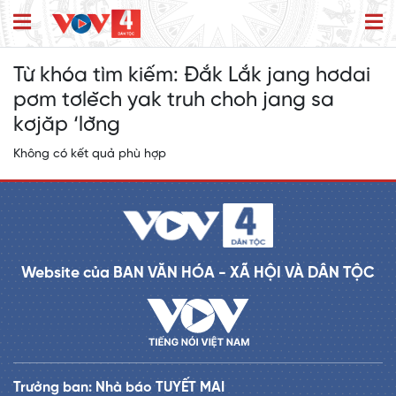
Từ khóa tìm kiếm:
Đắk Lắk jang hơdai
pơm tơlĕch yak truh choh jang sa
kơjăp ‘lơ̆ng
Không có kết quả phù hợp
Website của BAN VĂN HÓA - XÃ HỘI VÀ DÂN TỘC
Trưởng ban: Nhà báo TUYẾT MAI