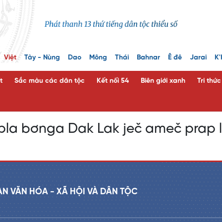
Việt
Tày - Nùng
Dao
Mông
Thái
Bahnar
Ê đê
Jarai
K'
t
Sắc màu các dân tộc
Kết nối 54
Biên giới xanh
Tri thứ
la bơnga Dak Lak ječ ameč prap l
AN VĂN HÓA - XÃ HỘI VÀ DÂN TỘC