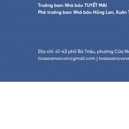
Trưởng ban: Nhà báo TUYẾT MAI
Phó trưởng ban: Nhà báo Hồng Lan, Xuân 
Địa chỉ: 41-43 phố Bà Triệu, phường Cửa N
toasoanvov.vn@gmail.com | toasoan@vov