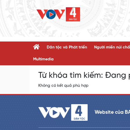
Dân tộc và Phát triển
Người miền núi chấ
Multimedia
Từ khóa tìm kiếm:
Đang p
Không có kết quả phù hợp
Website của B