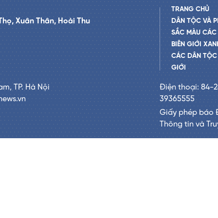
TRANG CHỦ
Thọ, Xuân Thân, Hoài Thu
DÂN TỘC VÀ P
SẮC MÀU CÁC
BIÊN GIỚI XAN
CÁC DÂN TỘC 
GIỚI
am, TP. Hà Nội
Điện thoại: 84-
news.vn
39365555
Giấy phép báo 
Thông tin và Tr