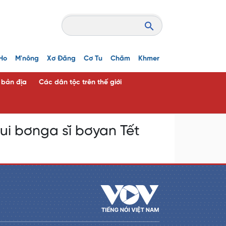
Ho
M'nông
Xơ Đăng
Cơ Tu
Chăm
Khmer
c bản địa
Các dân tộc trên thế giới
ui bơnga sĭ bơyan Tết