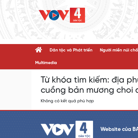
Dân tộc và Phát triển
Người miền núi chấ
Multimedia
Từ khóa tìm kiếm:
địa ph
cuồng bản mương choi 
Không có kết quả phù hợp
Website của B