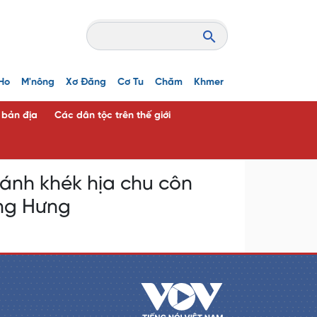
Ho
M'nông
Xơ Đăng
Cơ Tu
Chăm
Khmer
c bản địa
Các dân tộc trên thế giới
cánh khék hịa chu côn
ng Hưng