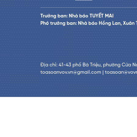
Trưởng ban: Nhà báo TUYẾT MAI
Phó trưởng ban: Nhà báo Hồng Lan, Xuân 
Địa chỉ: 41-43 phố Bà Triệu, phường Cửa N
toasoanvov.vn@gmail.com | toasoan@vov