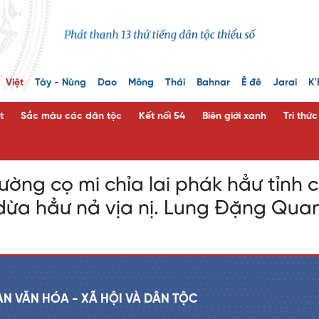
Việt
Tày - Nùng
Dao
Mông
Thái
Bahnar
Ê đê
Jarai
K'
t
Sắc màu các dân tộc
Kết nối 54
Biên giới xanh
Tri thứ
ường cọ mi chỉa lai phák hẳư tỉnh 
dừa hẳư nả vịa nị. Lung Đặng Qua
AN VĂN HÓA - XÃ HỘI VÀ DÂN TỘC