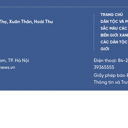
TRANG CHỦ
Thọ, Xuân Thân, Hoài Thu
DÂN TỘC VÀ P
SẮC MÀU CÁC
BIÊN GIỚI XAN
CÁC DÂN TỘC 
GIỚI
am, TP. Hà Nội
Điện thoại: 84-
news.vn
39365555
Giấy phép báo 
Thông tin và Tr