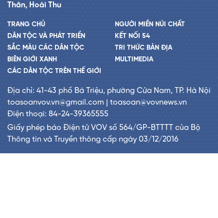
Thân, Hoài Thu
TRANG CHỦ
NGƯỜI MIỀN NÚI CHẤT
DÂN TỘC VÀ PHÁT TRIỂN
KẾT NỐI 54
SẮC MÀU CÁC DÂN TỘC
TRI THỨC BẢN ĐỊA
BIÊN GIỚI XANH
MULTIMEDIA
CÁC DÂN TỘC TRÊN THẾ GIỚI
Địa chỉ: 41-43 phố Bà Triệu, phường Cửa Nam, TP. Hà Nội
toasoanvov.vn@gmail.com | toasoan@vovnews.vn
Điện thoại: 84-24-39365555
Giấy phép báo Điện tử VOV số 564/GP-BTTTT của Bộ
Thông tin và Truyền thông cấp ngày 03/12/2016