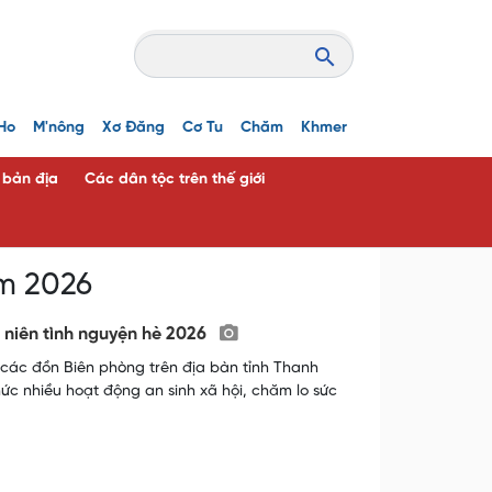
Ho
M'nông
Xơ Đăng
Cơ Tu
Chăm
Khmer
c bản địa
Các dân tộc trên thế giới
ăm 2026
h niên tình nguyện hè 2026
 các đồn Biên phòng trên địa bàn tỉnh Thanh
ức nhiều hoạt động an sinh xã hội, chăm lo sức