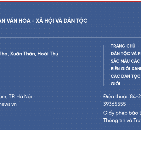
AN VĂN HÓA - XÃ HỘI VÀ DÂN TỘC
TRANG CHỦ
Thọ, Xuân Thân, Hoài Thu
DÂN TỘC VÀ P
SẮC MÀU CÁC
BIÊN GIỚI XAN
CÁC DÂN TỘC 
GIỚI
am, TP. Hà Nội
Điện thoại: 84-
news.vn
39365555
Giấy phép báo 
Thông tin và Tr