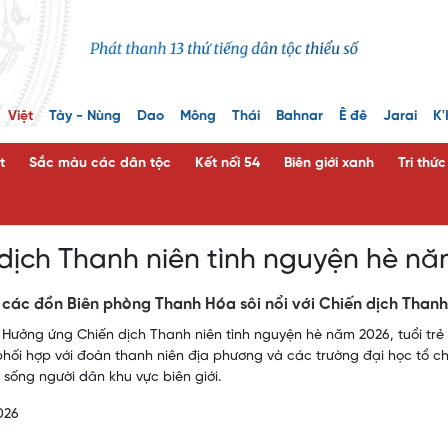
Việt
Tày - Nùng
Dao
Mông
Thái
Bahnar
Ê đê
Jarai
K'
t
Sắc màu các dân tộc
Kết nối 54
Biên giới xanh
Tri thứ
dịch Thanh niên tình nguyện hè n
ẻ các đồn Biên phòng Thanh Hóa sôi nổi với Chiến dịch Than
 Hưởng ứng Chiến dịch Thanh niên tình nguyện hè năm 2026, tuổi trẻ
hối hợp với đoàn thanh niên địa phương và các trường đại học tổ ch
i sống người dân khu vực biên giới.
026