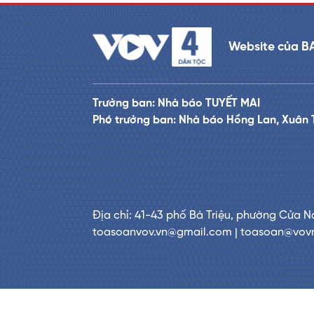
Website của B
Trưởng ban: Nhà báo TUYẾT MAI
Phó trưởng ban: Nhà báo Hồng Lan, Xuân 
Địa chỉ: 41-43 phố Bà Triệu, phường Cửa N
toasoanvov.vn@gmail.com | toasoan@vov