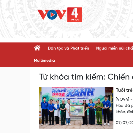
Dân tộc và Phát triển
Người miền núi chấ
Multimedia
Từ khóa tìm kiếm:
Chiến 
Tuổi tr
[VOV4] -
Hóa đã p
khỏe, đờ
07/07/2