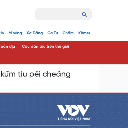
Ho
M'nông
Xơ Đăng
Cơ Tu
Chăm
Khmer
c bản địa
Các dân tộc trên thế giới
kŭm tíu pêi cheăng