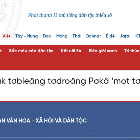
Việt
Tày - Nùng
Dao
Mông
Thái
Bahnar
Ê đê
Jarai
K'
t
Sắc màu các dân tộc
Kết nối 54
Biên giới xanh
Tri thứ
k tơbleăng tơdroăng Pơkâ ‘mot tơ
AN VĂN HÓA - XÃ HỘI VÀ DÂN TỘC