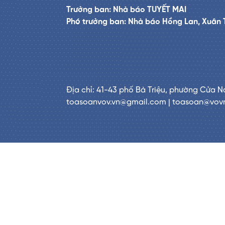
Trưởng ban: Nhà báo TUYẾT MAI
Phó trưởng ban: Nhà báo Hồng Lan, Xuân 
Địa chỉ: 41-43 phố Bà Triệu, phường Cửa N
toasoanvov.vn@gmail.com | toasoan@vov