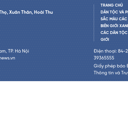
TRANG CHỦ
Thọ, Xuân Thân, Hoài Thu
DÂN TỘC VÀ P
SẮC MÀU CÁC
BIÊN GIỚI XAN
CÁC DÂN TỘC 
GIỚI
am, TP. Hà Nội
Điện thoại: 84-
news.vn
39365555
Giấy phép báo 
Thông tin và Tr