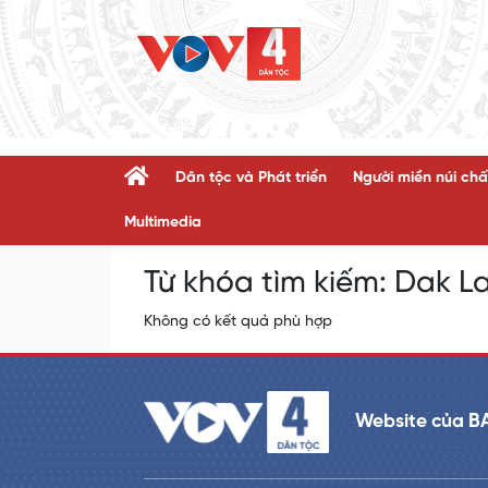
Dân tộc và Phát triển
Người miền núi chấ
Multimedia
Từ khóa tìm kiếm:
Dak La
Không có kết quả phù hợp
Website của B