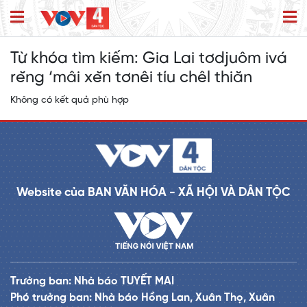
Từ khóa tìm kiếm:
Gia Lai tơdjuôm ivá
rĕng ‘mâi xĕn tơnêi tíu chêl thiăn
Không có kết quả phù hợp
Website của BAN VĂN HÓA - XÃ HỘI VÀ DÂN TỘC
Trưởng ban: Nhà báo TUYẾT MAI
Phó trưởng ban: Nhà báo Hồng Lan, Xuân Thọ, Xuân