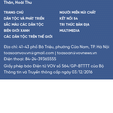
Thân, Hoài Thu
TRANG CHỦ
NGƯỜI MIỀN NÚI CHẤT
DÂN TỘC VÀ PHÁT TRIỂN
KẾT NỐI 54
SẮC MÀU CÁC DÂN TỘC
TRI THỨC BẢN ĐỊA
BIÊN GIỚI XANH
MULTIMEDIA
CÁC DÂN TỘC TRÊN THẾ GIỚI
Địa chỉ: 41-43 phố Bà Triệu, phường Cửa Nam, TP. Hà Nội
toasoanvov.vn@gmail.com | toasoan@vovnews.vn
Điện thoại: 84-24-39365555
Giấy phép báo Điện tử VOV số 564/GP-BTTTT của Bộ
Thông tin và Truyền thông cấp ngày 03/12/2016