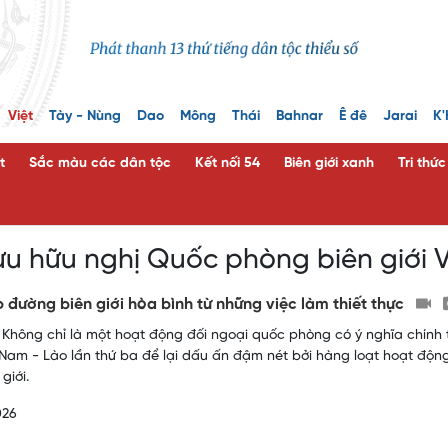
Việt
Tày - Nùng
Dao
Mông
Thái
Bahnar
Ê đê
Jarai
K'
t
Sắc màu các dân tộc
Kết nối 54
Biên giới xanh
Tri thứ
ưu hữu nghị Quốc phòng biên giới 
 đường biên giới hòa bình từ những việc làm thiết thực
 Không chỉ là một hoạt động đối ngoại quốc phòng có ý nghĩa chính 
t Nam - Lào lần thứ ba để lại dấu ấn đậm nét bởi hàng loạt hoạt động 
giới.
026