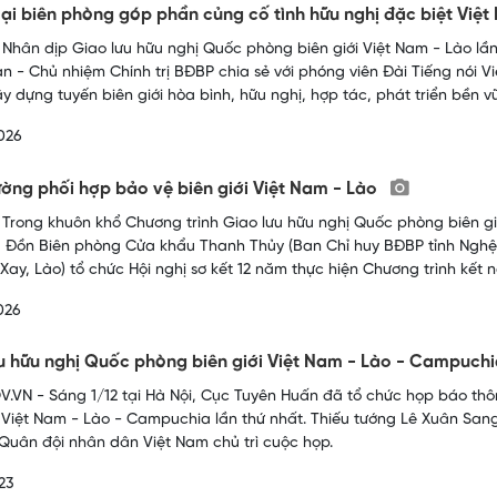
ại biên phòng góp phần củng cố tình hữu nghị đặc biệt Việ
 Nhân dịp Giao lưu hữu nghị Quốc phòng biên giới Việt Nam - Lào lần
n - Chủ nhiệm Chính trị BĐBP chia sẻ với phóng viên Đài Tiếng nói V
y dựng tuyến biên giới hòa bình, hữu nghị, hợp tác, phát triển bền v
026
ờng phối hợp bảo vệ biên giới Việt Nam - Lào
 Trong khuôn khổ Chương trình Giao lưu hữu nghị Quốc phòng biên giới
 Đồn Biên phòng Cửa khẩu Thanh Thủy (Ban Chỉ huy BĐBP tỉnh Nghệ 
Xay, Lào) tổ chức Hội nghị sơ kết 12 năm thực hiện Chương trình kết 
026
u hữu nghị Quốc phòng biên giới Việt Nam - Lào - Campuchia
.VN - Sáng 1/12 tại Hà Nội, Cục Tuyên Huấn đã tổ chức họp báo thôn
i Việt Nam - Lào - Campuchia lần thứ nhất. Thiếu tướng Lê Xuân Sa
ị Quân đội nhân dân Việt Nam chủ trì cuộc họp.
23