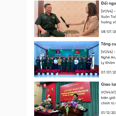
Đối ngo
[VOV4] -
Xuân Toà
hướng xâ
08/07/2
Tăng cư
[VOV4] -
Nghệ An,
Ly Khăm 
07/07/2
Giao lư
VOV4.VOV
biên giớ
chính tr
01/12/20