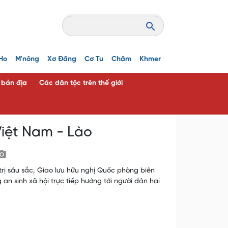
Ho
M'nông
Xơ Đăng
Cơ Tu
Chăm
Khmer
c bản địa
Các dân tộc trên thế giới
Việt Nam - Lào
trị sâu sắc, Giao lưu hữu nghị Quốc phòng biên
an sinh xã hội trực tiếp hướng tới người dân hai