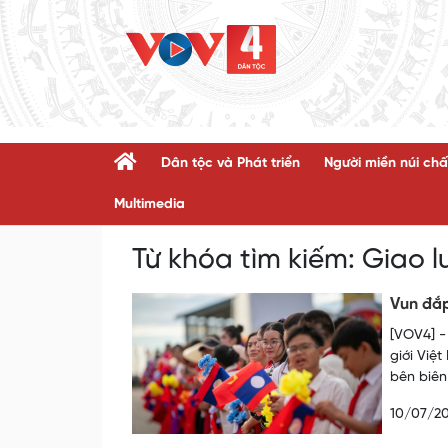
Dân tộc và Phát triển
Người miền núi chấ
Multimedia
Từ khóa tìm kiếm:
Giao l
Vun đắp
[VOV4] -
giới Việ
bên biên 
10/07/2