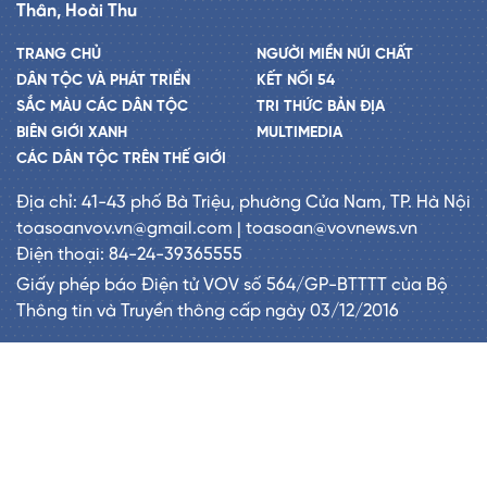
Thân, Hoài Thu
TRANG CHỦ
NGƯỜI MIỀN NÚI CHẤT
DÂN TỘC VÀ PHÁT TRIỂN
KẾT NỐI 54
SẮC MÀU CÁC DÂN TỘC
TRI THỨC BẢN ĐỊA
BIÊN GIỚI XANH
MULTIMEDIA
CÁC DÂN TỘC TRÊN THẾ GIỚI
Địa chỉ: 41-43 phố Bà Triệu, phường Cửa Nam, TP. Hà Nội
toasoanvov.vn@gmail.com | toasoan@vovnews.vn
Điện thoại: 84-24-39365555
Giấy phép báo Điện tử VOV số 564/GP-BTTTT của Bộ
Thông tin và Truyền thông cấp ngày 03/12/2016