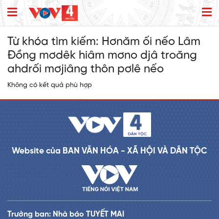
Từ khóa tìm kiếm:
Hơnăm ối nếo Lâm
Đồng mơdêk hiâm mơno djâ troăng
ahdrối mơjiâng thôn pơlê nếo
Không có kết quả phù hợp
Website của BAN VĂN HÓA - XÃ HỘI VÀ DÂN TỘC
Trưởng ban: Nhà báo TUYẾT MAI