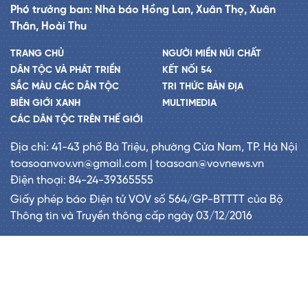
Phó trưởng ban: Nhà báo Hồng Lan, Xuân Thọ, Xuân
Thân, Hoài Thu
TRANG CHỦ
NGƯỜI MIỀN NÚI CHẤT
DÂN TỘC VÀ PHÁT TRIỂN
KẾT NỐI 54
SẮC MÀU CÁC DÂN TỘC
TRI THỨC BẢN ĐỊA
BIÊN GIỚI XANH
MULTIMEDIA
CÁC DÂN TỘC TRÊN THẾ GIỚI
Địa chỉ: 41-43 phố Bà Triệu, phường Cửa Nam, TP. Hà Nội
toasoanvov.vn@gmail.com | toasoan@vovnews.vn
Điện thoại: 84-24-39365555
Giấy phép báo Điện tử VOV số 564/GP-BTTTT của Bộ
Thông tin và Truyền thông cấp ngày 03/12/2016