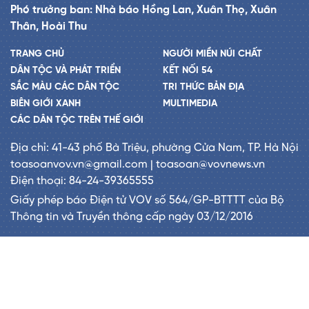
Phó trưởng ban: Nhà báo Hồng Lan, Xuân Thọ, Xuân
Thân, Hoài Thu
TRANG CHỦ
NGƯỜI MIỀN NÚI CHẤT
DÂN TỘC VÀ PHÁT TRIỂN
KẾT NỐI 54
SẮC MÀU CÁC DÂN TỘC
TRI THỨC BẢN ĐỊA
BIÊN GIỚI XANH
MULTIMEDIA
CÁC DÂN TỘC TRÊN THẾ GIỚI
Địa chỉ: 41-43 phố Bà Triệu, phường Cửa Nam, TP. Hà Nội
toasoanvov.vn@gmail.com | toasoan@vovnews.vn
Điện thoại: 84-24-39365555
Giấy phép báo Điện tử VOV số 564/GP-BTTTT của Bộ
Thông tin và Truyền thông cấp ngày 03/12/2016