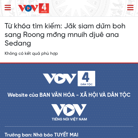
Từ khóa tìm kiếm:
Jăk siam dŭm boh
sang Roong mơ̆ng mnuih djuê ana
Sedang
Không có kết quả phù hợp
Website của BAN VĂN HÓA - XÃ HỘI VÀ DÂN TỘC
Trưởng ban: Nhà báo TUYẾT MAI