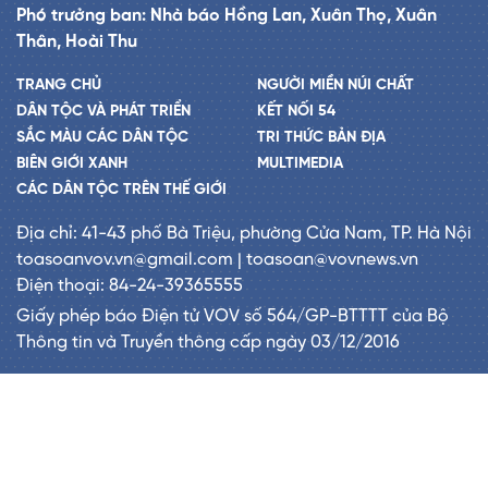
Phó trưởng ban: Nhà báo Hồng Lan, Xuân Thọ, Xuân
Thân, Hoài Thu
TRANG CHỦ
NGƯỜI MIỀN NÚI CHẤT
DÂN TỘC VÀ PHÁT TRIỂN
KẾT NỐI 54
SẮC MÀU CÁC DÂN TỘC
TRI THỨC BẢN ĐỊA
BIÊN GIỚI XANH
MULTIMEDIA
CÁC DÂN TỘC TRÊN THẾ GIỚI
Địa chỉ: 41-43 phố Bà Triệu, phường Cửa Nam, TP. Hà Nội
toasoanvov.vn@gmail.com | toasoan@vovnews.vn
Điện thoại: 84-24-39365555
Giấy phép báo Điện tử VOV số 564/GP-BTTTT của Bộ
Thông tin và Truyền thông cấp ngày 03/12/2016