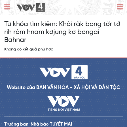
Từ khóa tìm kiếm:
Khôi răk bong tơ̆r tơ̆
rih rôm hnam kơjung kơ bơngai
Bahnar
Không có kết quả phù hợp
Website của BAN VĂN HÓA - XÃ HỘI VÀ DÂN TỘC
Trưởng ban: Nhà báo TUYẾT MAI